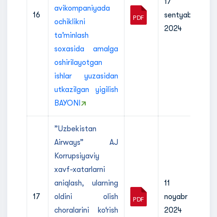
17
avikompaniyada
16
sentyabr
ochiklikni
2024
taʼminlash
soxasida amalga
oshirilayotgan
ishlar yuzasidan
utkazilgan yigilish
BAYONI
”Uzbekistan
Airways” AJ
Korrupsiyaviy
xavf-xatarlarni
aniqlash, ularning
11
17
oldini olish
noyabr
choralarini ko‘rish
2024