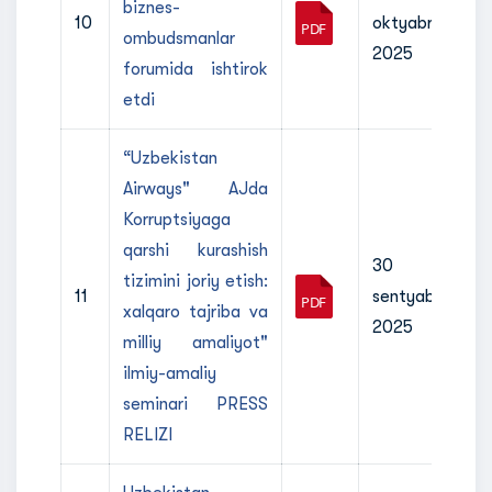
biznes-
10
oktyabr
ombudsmanlar
2025
forumida ishtirok
etdi
“Uzbekistan
Airways" АJda
Korruptsiyaga
qarshi kurashish
30
tizimini joriy etish:
11
sentyabr
xalqaro tajriba va
2025
milliy amaliyot"
ilmiy-amaliy
seminari PRESS
RELIZI