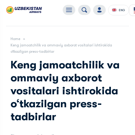
ENG
Home
Keng jamoatchilik va ommaviy axborot vositalari ishtirokida
o‘tkazilgan press-tadbirlar
Keng jamoatchilik va
ommaviy axborot
vositalari ishtirokida
o‘tkazilgan press-
tadbirlar