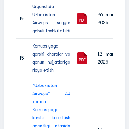
Urganchda
Uzbekistan
26 mart
14
Airways sayyor
2025
qabuli tashkil etildi
Korrupsiyaga
qarshi choralar va
12 mart
15
qonun hujjatlariga
2025
rioya etish
"Uzbekistan
Airways" AJ
xamda
Korrupsiyaga
karshi kurashish
agentligi urtasida