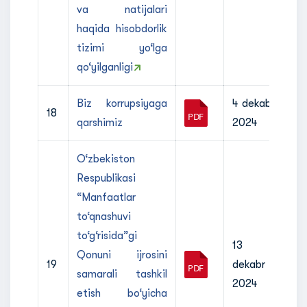
va natijalari
haqida hisobdorlik
tizimi yo‘lga
qo‘yilganligi
Biz korrupsiyaga
4 dekabr
18
qarshimiz
2024
O‘zbekiston
Respublikasi
“Manfaatlar
to‘qnashuvi
to‘g‘risida”gi
13
Qonuni ijrosini
19
dekabr
samarali tashkil
2024
etish bo‘yicha