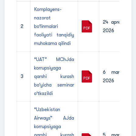
Komplayens-
nazorat
24 aprel
2
bo‘linmalari
2026
faoliyati tanqidiy
muhokama qilindi
“UAT” MChJda
korrupsiyaga
6 mart
3
qarshi kurash
2026
bo‘yicha seminar
o‘tkazildi
“Uzbekistan
Airways” AJda
korrupsiyaga
qarshi kurash
5 mart