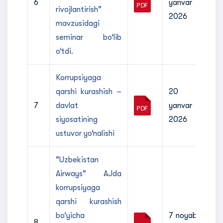
6
yanvar
rivojlantirish"
2026
mavzusidagi
seminar bo‘lib
o‘tdi.
Korrupsiyaga
qarshi kurashish –
20
7
davlat
yanvar
siyosatining
2026
ustuvor yo‘nalishi
"Uzbekistan
Airways" AJda
korrupsiyaga
qarshi kurashish
bo‘yicha
7 noyabr
8