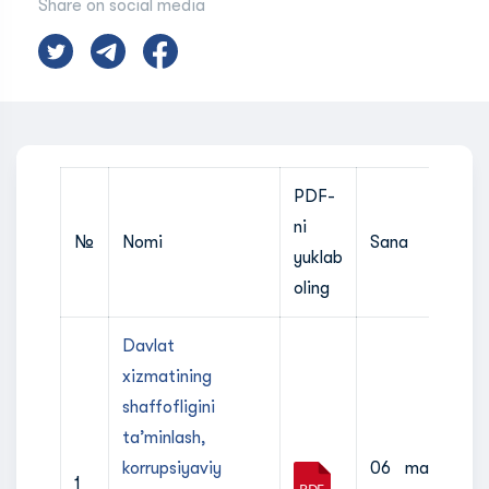
Share on social media
PDF-
ni
№
Nomi
Sana
yuklab
oling
Davlat
xizmatining
shaffofligini
ta’minlash,
korrupsiyaviy
06 may
1