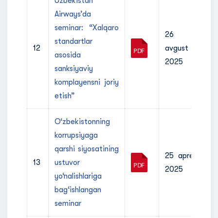
Uzbekistan
Airways’da
seminar: “Xalqaro
26
standartlar
12
avgust
asosida
2025
sanksiyaviy
komplayensni joriy
etish”
O‘zbekistonning
korrupsiyaga
qarshi siyosatining
25 aprel
13
ustuvor
2025
yo‘nalishlariga
bag‘ishlangan
seminar