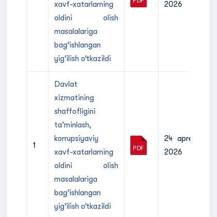
xavf-xatarlarning
2026
oldini olish
masalalariga
bag‘ishlangan
yig‘ilish o‘tkazildi
Davlat
xizmatining
shaffofligini
ta’minlash,
korrupsiyaviy
24 aprel
1
xavf-xatarlarning
2026
oldini olish
masalalariga
bag‘ishlangan
yig‘ilish o‘tkazildi