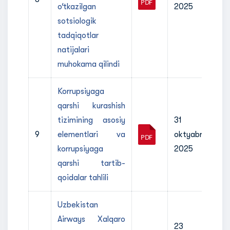
o‘tkazilgan
2025
sotsiologik
tadqiqotlar
natijalari
muhokama qilindi
Korrupsiyaga
qarshi kurashish
tizimining asosiy
31
9
elementlari va
oktyabr
korrupsiyaga
2025
qarshi tartib-
qoidalar tahlili
Uzbekistan
Airways Xalqaro
23