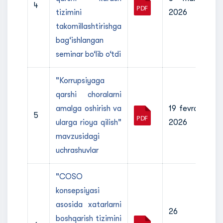
4
tizimini
2026
takomillashtirishga
bag‘ishlangan
seminar bo‘lib o‘tdi
"Korrupsiyaga
qarshi choralarni
amalga oshirish va
19 fevral
5
ularga rioya qilish"
2026
mavzusidagi
uchrashuvlar
"COSO
konsepsiyasi
asosida xatarlarni
26
boshqarish tizimini