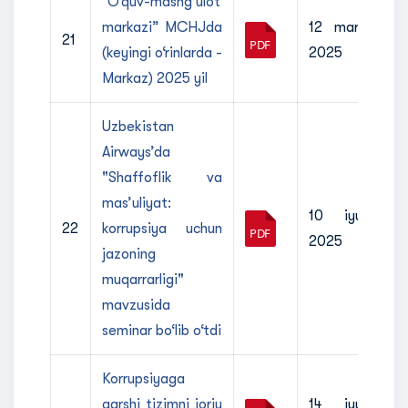
“O‘quv-mashg‘ulot
markazi” MCHJda
12 mart
21
(keyingi o‘rinlarda -
2025
Markaz) 2025 yil
Uzbekistan
Airways’da
"Shaffoflik va
mas’uliyat:
10 iyul
22
korrupsiya uchun
2025
jazoning
muqarrarligi"
mavzusida
seminar bo‘lib o‘tdi
Korrupsiyaga
qarshi tizimni joriy
14 iyul