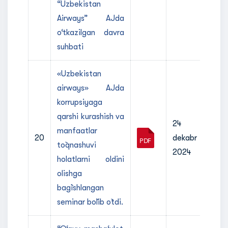
“Uzbekistan
Airways” AJda
o‘tkazilgan davra
suhbati
«Uzbekistan
airways» AJda
korrupsiyaga
qarshi kurashish va
24
manfaatlar
20
dekabr
to`qnashuvi
2024
holatlarni oldini
olishga
bag`ishlangan
seminar bo`lib o`tdi.