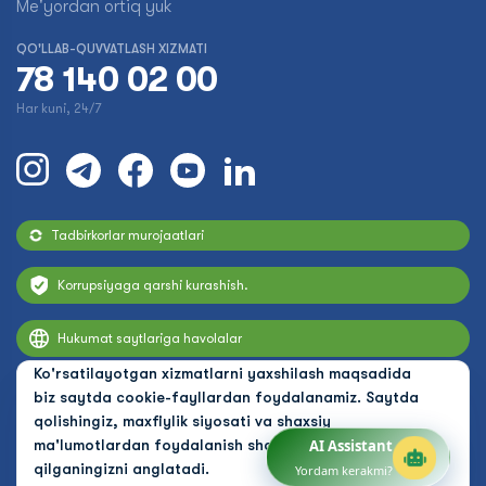
Me'yordan ortiq yuk
QO'LLAB-QUVVATLASH XIZMATI
78 140 02 00
Har kuni, 24/7
Tadbirkorlar murojaatlari
Korrupsiyaga qarshi kurashish.
Hukumat saytlariga havolalar
Ko'rsatilayotgan xizmatlarni yaxshilash maqsadida
biz saytda cookie-fayllardan foydalanamiz. Saytda
qolishingiz, maxfiylik siyosati va shaxsiy
ma'lumotlardan foydalanish shartlarini qabul
AI Assistant
qilganingizni anglatadi.
Yordam kerakmi?