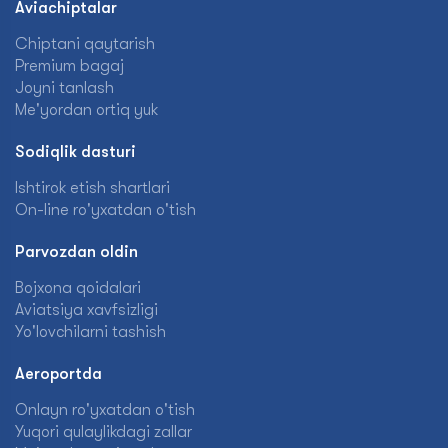
Aviachiptalar
Chiptani qaytarish
Premium bagaj
Joyni tanlash
Me'yordan ortiq yuk
Sodiqlik dasturi
Ishtirok etish shartlari
On-line ro'yxatdan o'tish
Parvozdan oldin
Bojxona qoidalari
Aviatsiya xavfsizligi
Yo'lovchilarni tashish
Aeroportda
Onlayn ro'yxatdan o'tish
Yuqori qulaylikdagi zallar