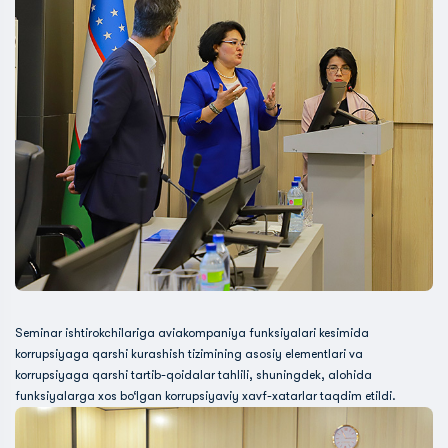
Seminar ishtirokchilariga aviakompaniya funksiyalari kesimida
korrupsiyaga qarshi kurashish tizimining asosiy elementlari va
korrupsiyaga qarshi tartib-qoidalar tahlili, shuningdek, alohida
funksiyalarga xos bo‘lgan korrupsiyaviy xavf-xatarlar taqdim etildi.