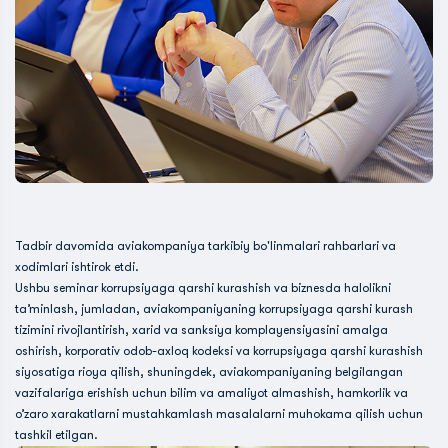
Tadbir davomida aviakompaniya tarkibiy bo'linmalari rahbarlari va
xodimlari ishtirok etdi.
Ushbu seminar korrupsiyaga qarshi kurashish va biznesda halolikni
ta’minlash, jumladan, aviakompaniyaning korrupsiyaga qarshi kurash
tizimini rivojlantirish, xarid va sanksiya komplayensiyasini amalga
oshirish, korporativ odob-axloq kodeksi va korrupsiyaga qarshi kurashish
siyosatiga rioya qilish, shuningdek, aviakompaniyaning belgilangan
vazifalariga erishish uchun bilim va amaliyot almashish, hamkorlik va
o’zaro xarakatlarni mustahkamlash masalalarni muhokama qilish uchun
tashkil etilgan.