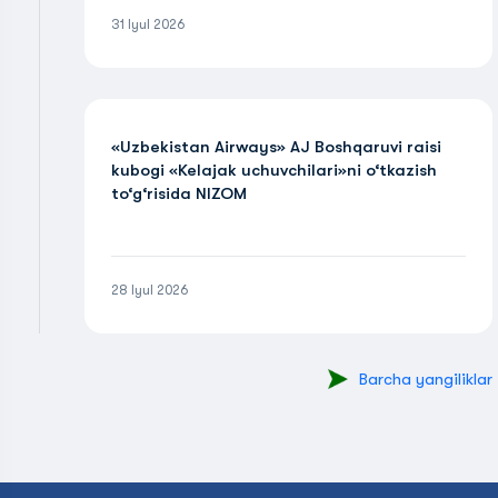
31 Iyul 2026
«Uzbekistan Airways» AJ Boshqaruvi raisi
kubogi «Kelajak uchuvchilari»ni o‘tkazish
to‘g‘risida NIZOM
28 Iyul 2026
Barcha yangiliklar