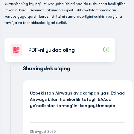
kurashishning keyingi ustuvor yo‘nalishlari haqida tushuncha hosil qilish
imkonini berdi. Seminar yakunida ekspert, ishtirokchilar tomonidan
korrupsiyaga qarshi kurashish tizimi samaradorligini oshirish bo‘yicha
tavsiya va tashabbuslar ilgari surildi.
PDF-ni yuklab oling
Shuningdek o'qing
Uzbekistan Airways aviakompaniyasi Etihad
Airways bilan hamkorlik tufayli BAAda
yo‘nalishlar tarmog‘ini kengaytirmoqda
05 Avgust 2026