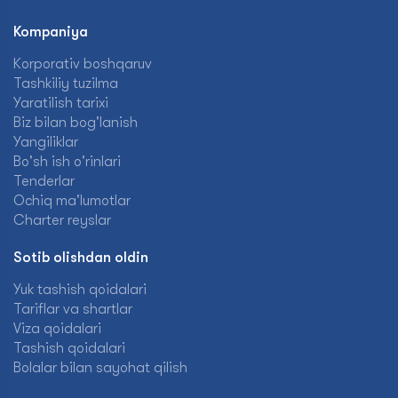
Kompaniya
Korporativ boshqaruv
Tashkiliy tuzilma
Yaratilish tarixi
Biz bilan bog'lanish
Yangiliklar
Bo'sh ish o'rinlari
Tenderlar
Ochiq ma'lumotlar
Charter reyslar
Sotib olishdan oldin
Yuk tashish qoidalari
Tariflar va shartlar
Viza qoidalari
Tashish qoidalari
Bolalar bilan sayohat qilish