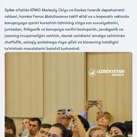
Spiker sifatida KPMG Markaziy Osiyo va Kavkaz forenzik departamenti
rahbari, hamkor Farrux Abdullaxanov taklif etildi va u korporativ sektorda
korrupsiyaga qarshi kurashish tizimining o‘ziga xos xususiyatlarini,
jumladan, firibgarlik va korrupsiya xavfini boshqarish, javobgarlik va
jazoning muqarrarligini oshirish, davlat xaridlarini amalga oshirishda
shaffoflik, axloqiy qoidalarga rioya qilish va biznesning halolligini
ta’minlash masalalarini batafsil tushuntirdi.