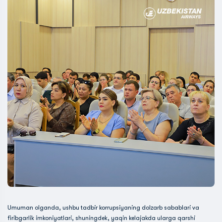
Umuman olganda, ushbu tadbir korrupsiyaning dolzarb sabablari va
firibgarlik imkoniyatlari, shuningdek, yaqin kelajakda ularga qarshi