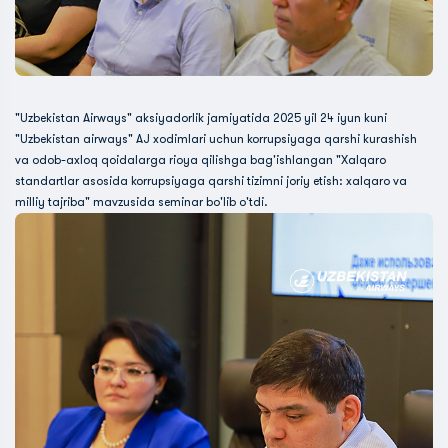
"Uzbekistan Airways" aksiyadorlik jamiyatida 2025 yil 24 iyun kuni
"Uzbekistan airways" AJ xodimlari uchun korrupsiyaga qarshi kurashish
va odob-axloq qoidalarga rioya qilishga bag'ishlangan "Xalqaro
standartlar asosida korrupsiyaga qarshi tizimni joriy etish: xalqaro va
milliy tajriba" mavzusida seminar bo'lib o'tdi.