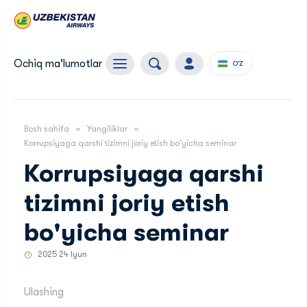
Ochiq ma'lumotlar
O'Z
Bosh sahifa
Yangiliklar
Korrupsiyaga qarshi tizimni joriy etish bo'yicha seminar
Korrupsiyaga qarshi
tizimni joriy etish
bo'yicha seminar
2025 24 Iyun
Ulashing