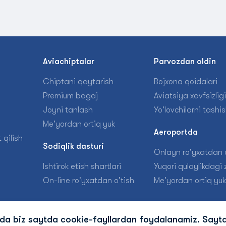
n
Aviachiptalar
Parvozdan oldin
Chiptani qaytarish
Bojxona qoidalari
Premium bagaj
Aviatsiya xavfsizligi
Joyni tanlash
Yo'lovchilarni tashi
Me'yordan ortiq yuk
Aeroportda
 qilish
Sodiqlik dasturi
Onlayn ro'yxatdan o
Ishtirok etish shartlari
Yuqori qulaylikdagi z
On-line ro'yxatdan o'tish
Me'yordan ortiq yuk
ida biz saytda cookie-fayllardan foydalanamiz. Sayt