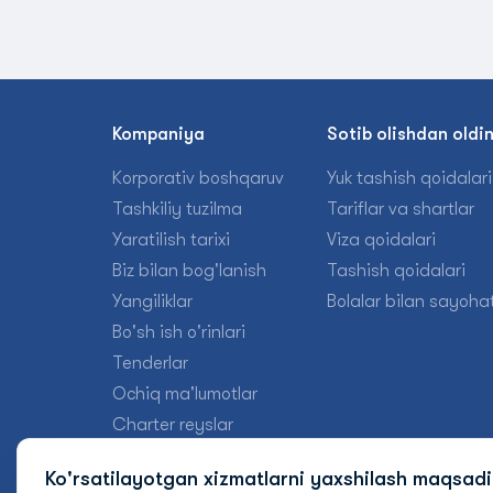
Kompaniya
Sotib olishdan oldi
Korporativ boshqaruv
Yuk tashish qoidalari
Tashkiliy tuzilma
Tariflar va shartlar
Yaratilish tarixi
Viza qoidalari
Biz bilan bog'lanish
Tashish qoidalari
Yangiliklar
Bolalar bilan sayohat
Bo'sh ish o'rinlari
Tenderlar
Ochiq ma'lumotlar
Charter reyslar
Ko'rsatilayotgan xizmatlarni yaxshilash maqsad