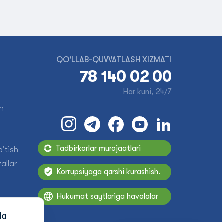
QO'LLAB-QUVVATLASH XIZMATI
78 140 02 00
Har kuni, 24/7
sh
Tadbirkorlar murojaatlari
'tish
allar
Korrupsiyaga qarshi kurashish.
Hukumat saytlariga havolalar
da