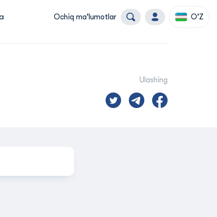
a
Ochiq ma'lumotlar
O'Z
Ulashing