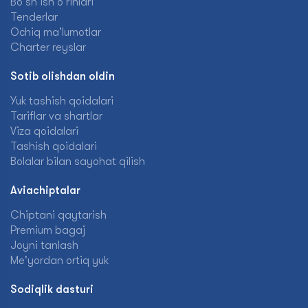
Bo'sh ish o'rinlari
Tenderlar
Ochiq ma'lumotlar
Charter reyslar
Sotib olishdan oldin
Yuk tashish qoidalari
Tariflar va shartlar
Viza qoidalari
Tashish qoidalari
Bolalar bilan sayohat qilish
Aviachiptalar
Chiptani qaytarish
Premium bagaj
Joyni tanlash
Me'yordan ortiq yuk
Sodiqlik dasturi