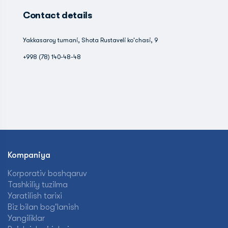
Contact details
Yakkasaroy tumani, Shota Rustaveli ko'chasi, 9
+998 (78) 140-48-48
Kompaniya
Korporativ boshqaruv
Tashkiliy tuzilma
Yaratilish tarixi
Biz bilan bog'lanish
Yangiliklar