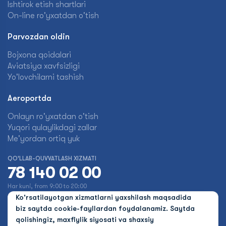
Ishtirok etish shartlari
On-line ro'yxatdan o'tish
Parvozdan oldin
Bojxona qoidalari
Aviatsiya xavfsizligi
Yo'lovchilarni tashish
Aeroportda
Onlayn ro'yxatdan o'tish
Yuqori qulaylikdagi zallar
Me'yordan ortiq yuk
QO'LLAB-QUVVATLASH XIZMATI
78 140 02 00
Har kuni, from 9:00 to 20:00
Ko'rsatilayotgan xizmatlarni yaxshilash maqsadida
biz saytda cookie-fayllardan foydalanamiz. Saytda
qolishingiz, maxfiylik siyosati va shaxsiy