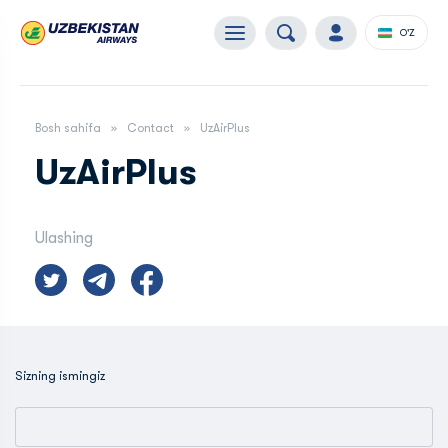
O'Z
Bosh sahifa
Contact
UzAirPlus
UzAirPlus
Ulashing
Sizning ismingiz