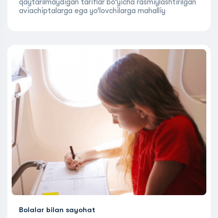
qaytarilmaydigan tariflar bo‘yicha rasmiylashtirilgan
aviachiptalarga ega yo‘lovchilarga mahalliy
yo‘nalishlarda xizmat ko‘rsatish qoidalaridagi
o‘zgarishlarUmumiy qoidalarga ko‘ra, tashish
shartnomasini bajarishda aviachipta yo‘lovchi
tomonidan…
more
Bolalar bilan sayohat