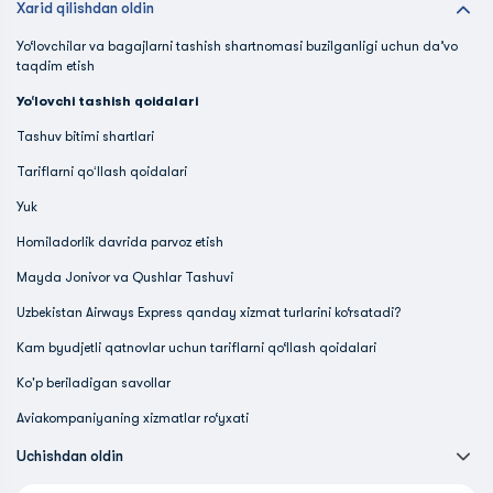
Xarid qilishdan oldin
Yo‘lovchilar va bagajlarni tashish shartnomasi buzilganligi uchun da’vo
taqdim etish
Yo‘lovchi tashish qoidalari
Tashuv bitimi shartlari
Tariflarni qoʻllash qoidalari
Yuk
Homiladorlik davrida parvoz etish
Mayda Jonivor va Qushlar Tashuvi
Uzbekistan Airways Express qanday xizmat turlarini ko‘rsatadi?
Kam byudjetli qatnovlar uchun tariflarni qo‘llash qoidalari
Ko'p beriladigan savollar
Aviakompaniyaning xizmatlar ro‘yxati
Uchishdan oldin