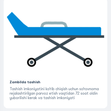
Zambilda tashish
Tashish imkoniyatini ko‘rib chiqish uchun so‘rovnoma
rejalashtirilgan parvoz etish vaqtidan 72 soat oldin
yuborilishi kerak va tashish imkoniyati
Aviakompaniya tomonidan tasdiqlangandan
keyingina amalga oshirilishi mumkin.Yo‘lovchini