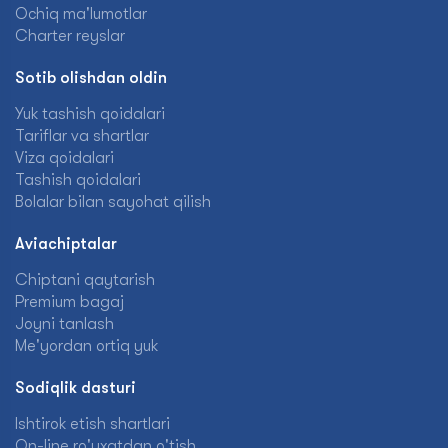
Ochiq ma'lumotlar
Charter reyslar
Sotib olishdan oldin
Yuk tashish qoidalari
Tariflar va shartlar
Viza qoidalari
Tashish qoidalari
Bolalar bilan sayohat qilish
Aviachiptalar
Chiptani qaytarish
Premium bagaj
Joyni tanlash
Me'yordan ortiq yuk
Sodiqlik dasturi
Ishtirok etish shartlari
On-line ro'yxatdan o'tish