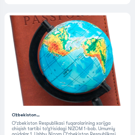
oktyabrdan 15-may davomidagi qatnovlarga
ekonom klassining normal va ekskursion tariflaridan…
more
O`zbekiston…
O‘zbekiston Respublikasi fuqarolarining xorijga
chiqish tartibi to‘g‘risidagi NIZOM 1-bob. Umumiy
qoidalar 1. Ushbu Nizom O‘zbekiston Respublikasi