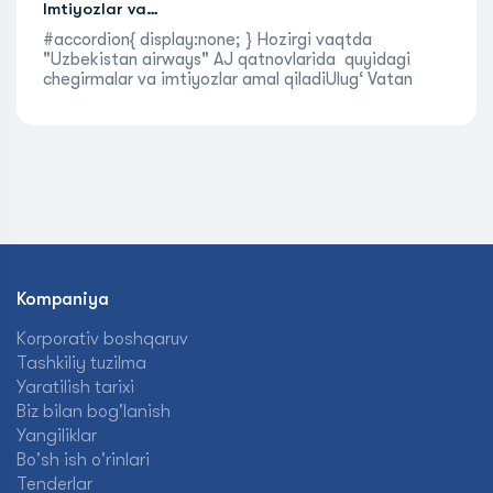
Imtiyozlar va…
#accordion{ display:none; } Hozirgi vaqtda
"Uzbekistan airways" AJ qatnovlarida quyidagi
chegirmalar va imtiyozlar amal qiladiUlug‘ Vatan
urushi nogironlari va qatnashchilari, Chernobil AES
avariyasini bartaraf etishda ishtirok etgan
nogironlar, shuningdek, ularga tenglashtirilgan
shaxslar…
more
Kompaniya
Korporativ boshqaruv
Tashkiliy tuzilma
Yaratilish tarixi
Biz bilan bog'lanish
Yangiliklar
Bo'sh ish o'rinlari
Tenderlar