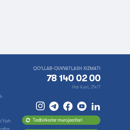
QO'LLAB-QUVVATLASH XIZMATI
78 140 02 00
Har kuni, 24/7
sh
Tadbirkorlar murojaatlari
'tish
allar