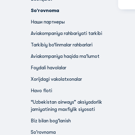
So'rovnoma
Наши партнеры
Aviakompaniya rahbariyati tarkibi
Tarkibiy bo‘linmalar rahbarlari
Aviakompaniya haqida ma'lumot
Foydali havolalar
Xorijdagi vakolatxonalar
Havo floti
“Uzbekistan airways” aksiyadorlik
jamiyatining maxfiylik siyosati
Biz bilan bog'lanish
So'rovnoma