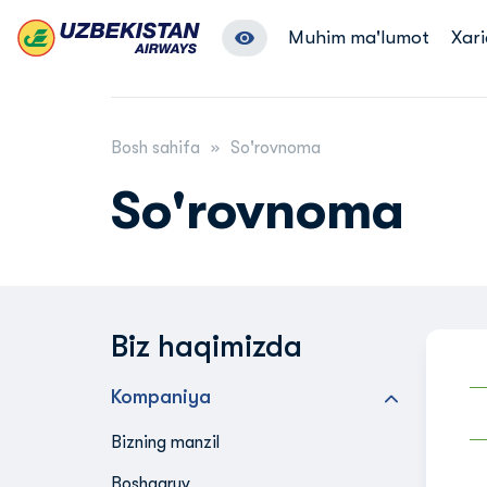
Muhim ma'lumot
Xari
Bosh sahifa
So'rovnoma
So'rovnoma
Biz haqimizda
Kompaniya
Bizning manzil
Boshqaruv