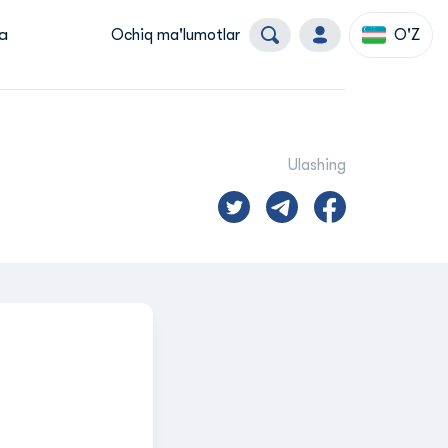
a
Ochiq ma'lumotlar
O'Z
Ulashing