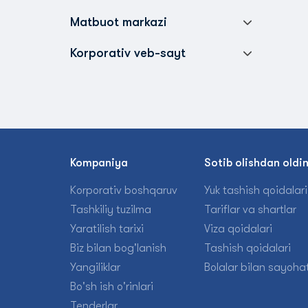
Matbuot markazi
Korporativ veb-sayt
Kompaniya
Sotib olishdan oldi
Korporativ boshqaruv
Yuk tashish qoidalari
Tashkiliy tuzilma
Tariflar va shartlar
Yaratilish tarixi
Viza qoidalari
Biz bilan bog'lanish
Tashish qoidalari
Yangiliklar
Bolalar bilan sayohat
Bo'sh ish o'rinlari
Tenderlar