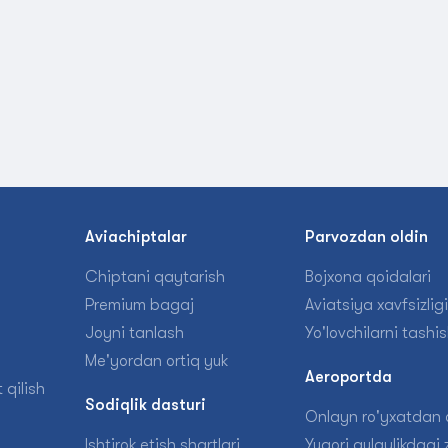
n
Aviachiptalar
Parvozdan oldin
Chiptani qaytarish
Bojxona qoidalari
Premium bagaj
Aviatsiya xavfsizligi
Joyni tanlash
Yo'lovchilarni tashi
Me'yordan ortiq yuk
Aeroportda
 qilish
Sodiqlik dasturi
Onlayn ro'yxatdan o
Ishtirok etish shartlari
Yuqori qulaylikdagi z