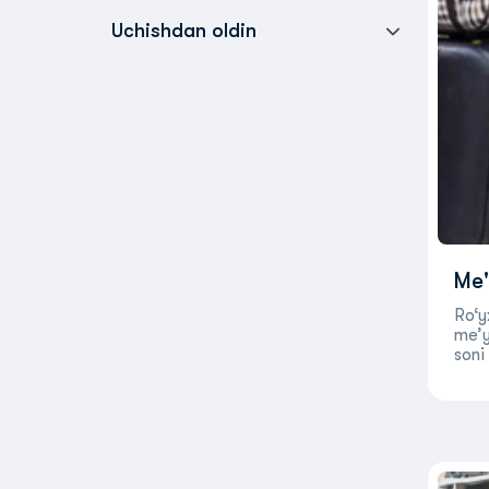
Uchishdan oldin
Me'
Ro‘y
me’y
soni