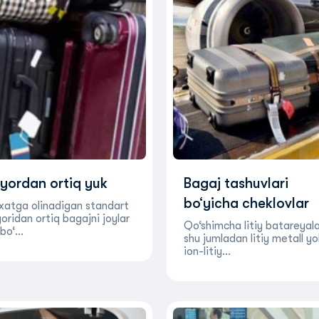
yordan ortiq yuk
Bagaj tashuvlari
bo‘yicha chеklovlar
xatga olinadigan standart
oridan ortiq bagajni joylar
Qo‘shimcha litiy batareyala
 bo‘…
shu jumladan litiy metall yo
ion-litiy…