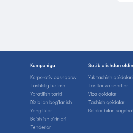
Kompaniya
Sotib olishdan oldi
Korporativ boshqaruv
Yuk tashish qoidalari
Tashkiliy tuzilma
Tariflar va shartlar
Yaratilish tarixi
Viza qoidalari
Biz bilan bog'lanish
Tashish qoidalari
Yangiliklar
Bolalar bilan sayohat
Bo'sh ish o'rinlari
Tenderlar