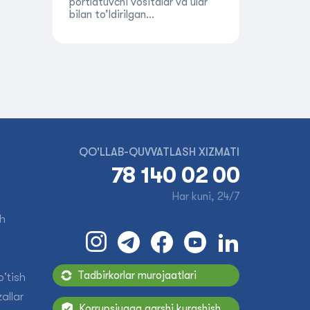
portlatuvchi vositalar va ular
bilan to’ldirilgan…
QO'LLAB-QUVVATLASH XIZMATI
78 140 02 00
Har kuni, 24/7
sh
Tadbirkorlar murojaatlari
'tish
allar
Korrupsiyaga qarshi kurashish.