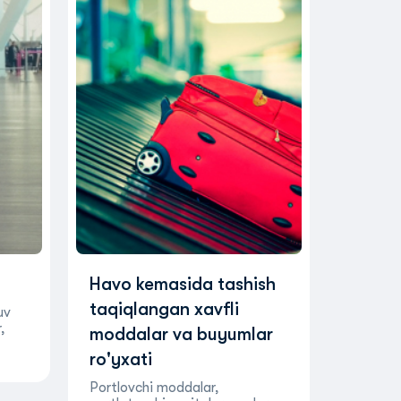
Havo kemasida tashish
taqiqlangan xavfli
uv
,
moddalar va buyumlar
ro'yxati
Portlovchi moddalar,