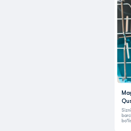
May
Qus
Sizn
barc
bo‘l