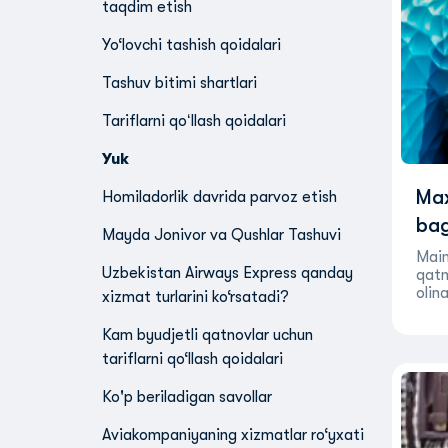
taqdim etish
Yo‘lovchi tashish qoidalari
Tashuv bitimi shartlari
Tariflarni qoʻllash qoidalari
Yuk
Max
Homiladorlik davrida parvoz etish
bag
Mayda Jonivor va Qushlar Tashuvi
Main
Uzbekistan Airways Express qanday
qatn
olin
xizmat turlarini ko‘rsatadi?
Kam byudjetli qatnovlar uchun
tariflarni qo‘llash qoidalari
Ko'p beriladigan savollar
Aviakompaniyaning xizmatlar ro‘yxati