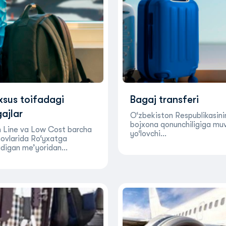
sus toifadagi
Bagaj transferi
ajlar
O‘zbekiston Respublikasini
bojxona qonunchiligiga mu
 Line va Low Cost barcha
yo‘lovchi…
ovlarida Ro‘yxatga
adigan me’yoridan…