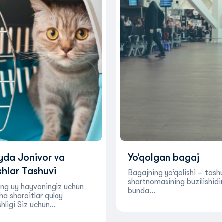
da Jonivor va
Yo‘qolgan bagaj
hlar Tashuvi
Bagajning yo‘qolishi – tash
shartnomasining buzilishidir
ing uy hayvoningiz uchun
bunda…
ha sharoitlar qulay
ishligi Siz uchun…