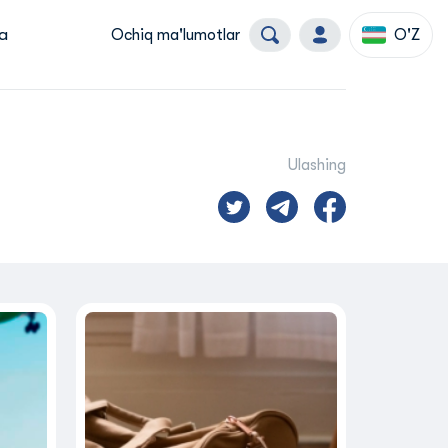
a
Ochiq ma'lumotlar
O'Z
Ulashing