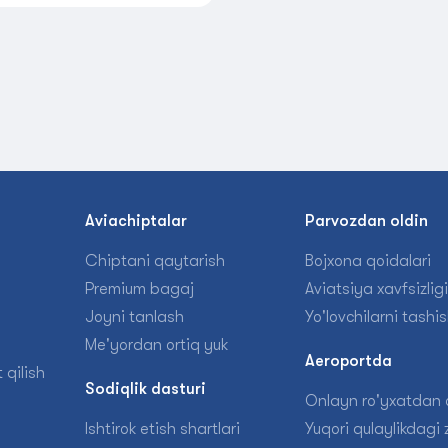
n
Aviachiptalar
Parvozdan oldin
Chiptani qaytarish
Bojxona qoidalari
Premium bagaj
Aviatsiya xavfsizligi
Joyni tanlash
Yo'lovchilarni tashi
Me'yordan ortiq yuk
Aeroportda
 qilish
Sodiqlik dasturi
Onlayn ro'yxatdan o
Ishtirok etish shartlari
Yuqori qulaylikdagi z