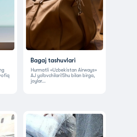
Bagaj tashuvlari
ng
Hurmatli «Uzbekistan Airways»
vofiq
АJ yo`lovchilari!Shu bilan birga,
joylar…