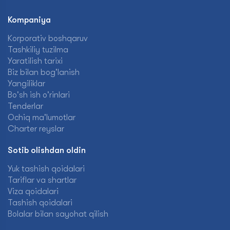
Kompaniya
Korporativ boshqaruv
Tashkiliy tuzilma
Yaratilish tarixi
Biz bilan bog'lanish
Yangiliklar
Bo'sh ish o'rinlari
Tenderlar
Ochiq ma'lumotlar
Charter reyslar
Sotib olishdan oldin
Yuk tashish qoidalari
Tariflar va shartlar
Viza qoidalari
Tashish qoidalari
Bolalar bilan sayohat qilish