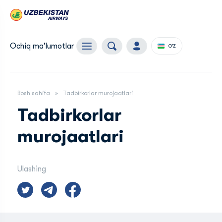
Ochiq ma'lumotlar
O'Z
Bosh sahifa
Tadbirkorlar murojaatlari
Tadbirkorlar
murojaatlari
Ulashing