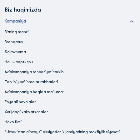
Biz haqimizda
Kompaniya
Bizning manzil
Boshqaruv
So'rovnoma
Наши партнеры
Aviakompaniya rahbariyati tarkibi
Tarkibiy bo‘linmalar rahbarlari
Aviakompaniya haqida ma'lumot
Foydali havolalar
Xorijdagi vakolatxonalar
Havo floti
“Uzbekistan airways” aksiyadorlik jamiyatining maxfiylik siyosati