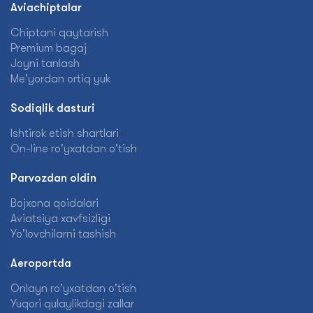
Aviachiptalar
Chiptani qaytarish
Premium bagaj
Joyni tanlash
Me'yordan ortiq yuk
Sodiqlik dasturi
Ishtirok etish shartlari
On-line ro'yxatdan o'tish
Parvozdan oldin
Bojxona qoidalari
Aviatsiya xavfsizligi
Yo'lovchilarni tashish
Aeroportda
Onlayn ro'yxatdan o'tish
Yuqori qulaylikdagi zallar