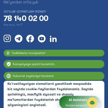
Me'yordan ortiq yuk
QO'LLAB-QUVVATLASH XIZMATI
78 140 02 00
Har kuni, 24/7
Tadbirkorlar murojaatlari
Korrupsiyaga qarshi kurashish.
Hukumat saytlariga havolalar
Ko'rsatilayotgan xizmatlarni yaxshilash maqsadida
biz saytda cookie-fayllardan foydalanamiz. Saytda
qolishingiz, maxfiylik siyosati va shaxsiy
ma'lumotlardan foydalanish shartlarini qabul
AI Assistant
qilganingizni anglatadi.
Yordam kerakmi?