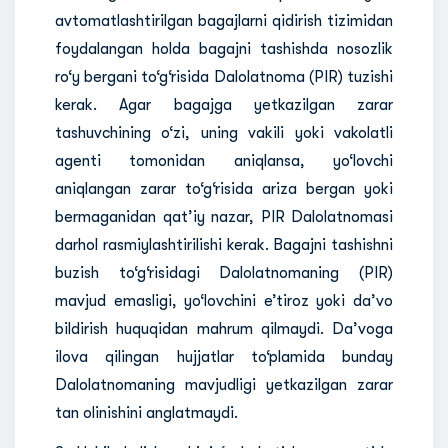
avtomatlashtirilgan bagajlarni qidirish tizimidan
foydalangan holda bagajni tashishda nosozlik
ro‘y bergani to‘g‘risida Dalolatnoma (PIR) tuzishi
kerak. Agar bagajga yetkazilgan zarar
tashuvchining o‘zi, uning vakili yoki vakolatli
agenti tomonidan aniqlansa, yo‘lovchi
aniqlangan zarar to‘g‘risida ariza bergan yoki
bermaganidan qat’iy nazar, PIR Dalolatnomasi
darhol rasmiylashtirilishi kerak. Bagajni tashishni
buzish to‘g‘risidagi Dalolatnomaning (PIR)
mavjud emasligi, yo‘lovchini e’tiroz yoki da’vo
bildirish huquqidan mahrum qilmaydi. Da’voga
ilova qilingan hujjatlar to‘plamida bunday
Dalolatnomaning mavjudligi yetkazilgan zarar
tan olinishini anglatmaydi.