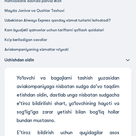
Homiladorlik davrida parvoz etish
Mayda Jonivor va Qushlar Tashuvi
Uzbekistan Airways Express qanday xizmat turlarini ko‘rsatadi?
Kam byudjetli qatnovlar uchun tariflarni qo‘llash qoidalari
Ko'p beriladigan savollar
Aviakompaniyaning xizmatlar ro‘yxati
Uchishdan oldin
Yo‘lovchi va bagajlarni tashish yuzasidan
aviakompaniyaga nisbatan sudga da’vo taqdim
etishdan oldin, dastlab unga nisbatan sudgacha
e’tiroz bildirilishi shart, yo‘lovchining hayoti va
sog‘lig‘iga zarar yetishi bilan bog‘liq hollar
bundan mustasno.
E’tiroz bildirish uchun quyidagilar asos