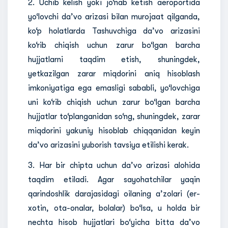
2. Uchib kelish yoki jo‘nab ketish aeroportida
yo‘lovchi da’vo arizasi bilan murojaat qilganda,
ko‘p holatlarda Tashuvchiga da’vo arizasini
ko‘rib chiqish uchun zarur bo‘lgan barcha
hujjatlarni taqdim etish, shuningdek,
yetkazilgan zarar miqdorini aniq hisoblash
imkoniyatiga ega emasligi sababli, yo‘lovchiga
uni ko‘rib chiqish uchun zarur bo‘lgan barcha
hujjatlar to‘planganidan so‘ng, shuningdek, zarar
miqdorini yakuniy hisoblab chiqqanidan keyin
da’vo arizasini yuborish tavsiya etilishi kerak.
3. Har bir chipta uchun da’vo arizasi alohida
taqdim etiladi. Agar sayohatchilar yaqin
qarindoshlik darajasidagi oilaning a’zolari (er-
xotin, ota-onalar, bolalar) bo‘lsa, u holda bir
nechta hisob hujjatlari bo‘yicha bitta da’vo