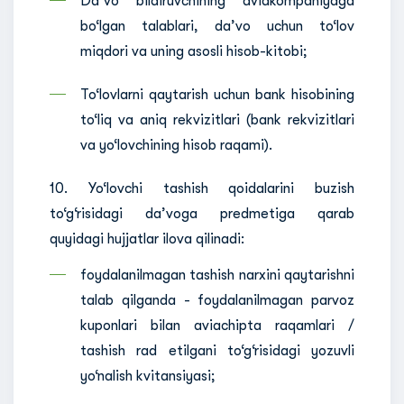
Da’vo bildiruvchining aviakompaniyaga
bo‘lgan talablari, da’vo uchun to‘lov
miqdori va uning asosli hisob-kitobi;
To‘lovlarni qaytarish uchun bank hisobining
to‘liq va aniq rekvizitlari (bank rekvizitlari
va yo‘lovchining hisob raqami).
10. Yo‘lovchi tashish qoidalarini buzish
to‘g‘risidagi da’voga predmetiga qarab
quyidagi hujjatlar ilova qilinadi:
foydalanilmagan tashish narxini qaytarishni
talab qilganda - foydalanilmagan parvoz
kuponlari bilan aviachipta raqamlari /
tashish rad etilgani to‘g‘risidagi yozuvli
yo‘nalish kvitansiyasi;