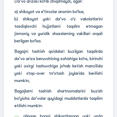
Da’vo arizasi ko‘rib chiqilmaydi, agar:
a) shikoyat va e’tirozlar anonim bo‘lsa;
b) shikoyat yoki da’vo o‘z vakolatlarini
tasdiqlovchi hujjatlarni taqdim etmagan
jismoniy va yuridik shaxslarning vakillari orqali
berilgan bo‘lsa.
Bagajni tashish qoidalari buzilgan taqdirda
da’vo ariza beruvchining xohishiga ko‘ra, birinchi
yoki oxirgi tashuvchiga jo‘nab ketish manzilida
yoki stop-over to‘xtash joylarida berilishi
mumkin;
Bagajlarni tashish shartnomalarini buzish
bo‘yicha da’volar quyidagi muddatlarda taqdim
etilishi mumkin:
olingan bagaj shikastlangan yoki unda