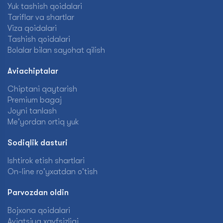
Yuk tashish qoidalari
Tariflar va shartlar
Viza qoidalari
Tashish qoidalari
Bolalar bilan sayohat qilish
Aviachiptalar
Chiptani qaytarish
Premium bagaj
Joyni tanlash
Me'yordan ortiq yuk
Sodiqlik dasturi
Ishtirok etish shartlari
On-line ro'yxatdan o'tish
Parvozdan oldin
Bojxona qoidalari
Aviatsiya xavfsizligi