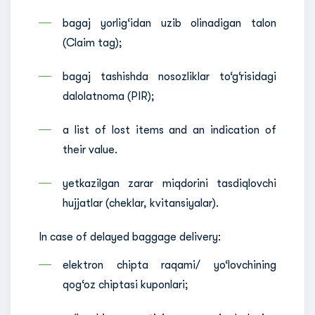
bagaj yorlig‘idan uzib olinadigan talon
(Claim tag);
bagaj tashishda nosozliklar to‘g‘risidagi
dalolatnoma (PIR);
a list of lost items and an indication of
their value.
yetkazilgan zarar miqdorini tasdiqlovchi
hujjatlar (cheklar, kvitansiyalar).
In case of delayed baggage delivery:
elektron chipta raqami/ yo‘lovchining
qog‘oz chiptasi kuponlari;