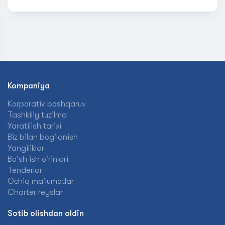
Kompaniya
Korporativ boshqaruv
Tashkiliy tuzilma
Yaratilish tarixi
Biz bilan bog'lanish
Yangiliklar
Bo'sh ish o'rinlari
Tenderlar
Ochiq ma'lumotlar
Charter reyslar
Sotib olishdan oldin