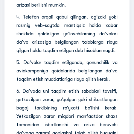
arizasi berilishi mumkin.
4. Telefon orqali qabul qilingan, og‘zaki yoki
rasmiy veb-saytda mantiqsiz holda xabar
shaklida qoldirilgan yo‘lovchilarning da’volari
da’vo arizasiga belgilangan talablarga rioya
qilgan holda taqdim etilgan deb hisoblanmaydi.
5. Da’volar taqdim etilganda, qonunchilik va
aviakompaniya qoidalarida belgilangan da’vo
taqdim etish muddatlariga rioya qilish kerak.
6. Da’voda uni taqdim etish sabablari tavsifi,
yetkazilgan zarar, yo‘qolgan yoki shikastlangan
bagaj tarkibining ro‘yxati bo‘lishi kerak.
Yetkazilgan zarar miqdori manfaatdor shaxs
tomonidan isbotlanishi va ariza beruvchi
da’voga zararni qoplashni talab qilish huquqini