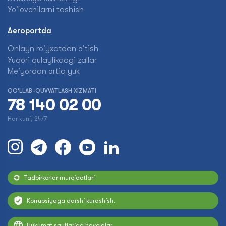
Yo'lovchilarni tashish
Aeroportda
Onlayn ro'yxatdan o'tish
Yuqori qulaylikdagi zallar
Me'yordan ortiq yuk
QO'LLAB-QUVVATLASH XIZMATI
78 140 02 00
Har kuni, 24/7
Tadbirkorlar murojaatlari
Korrupsiyaga qarshi kurashish.
Hukumat saytlariga havolalar