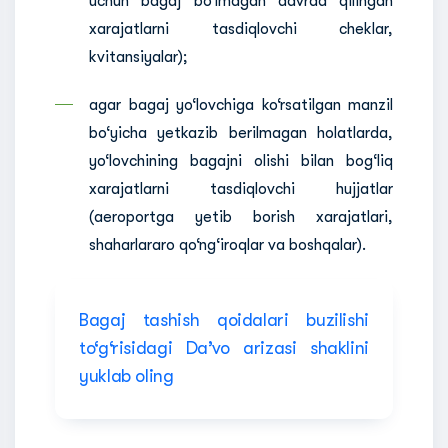
uchun bagaj bo‘lmagan davrda qilingan
xarajatlarni tasdiqlovchi cheklar,
kvitansiyalar);
agar bagaj yo‘lovchiga ko‘rsatilgan manzil
bo‘yicha yetkazib berilmagan holatlarda,
yo‘lovchining bagajni olishi bilan bog‘liq
xarajatlarni tasdiqlovchi hujjatlar
(aeroportga yetib borish xarajatlari,
shaharlararo qo‘ng‘iroqlar va boshqalar).
Bagaj tashish qoidalari buzilishi
to‘g‘risidagi Da’vo arizasi shaklini
yuklab oling