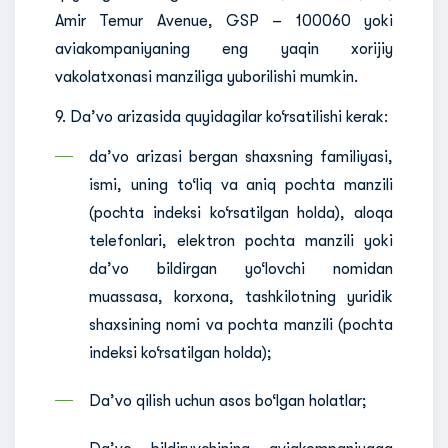
Amir Temur Avenue, GSP – 100060 yoki
aviakompaniyaning eng yaqin xorijiy
vakolatxonasi manziliga yuborilishi mumkin.
9. Da’vo arizasida quyidagilar ko‘rsatilishi kerak:
da’vo arizasi bergan shaxsning familiyasi,
ismi, uning to‘liq va aniq pochta manzili
(pochta indeksi ko‘rsatilgan holda), aloqa
telefonlari, elektron pochta manzili yoki
da’vo bildirgan yo‘lovchi nomidan
muassasa, korxona, tashkilotning yuridik
shaxsining nomi va pochta manzili (pochta
indeksi ko‘rsatilgan holda);
Da’vo qilish uchun asos bo‘lgan holatlar;