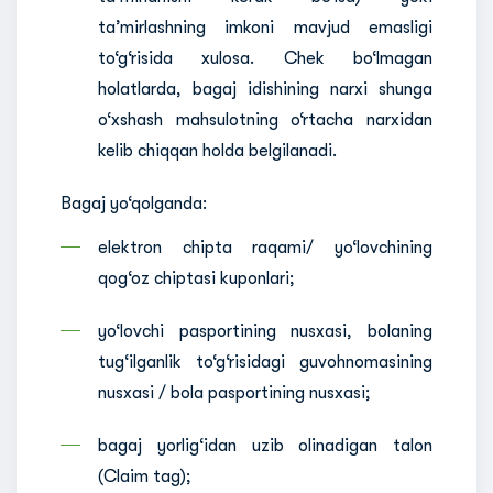
ta’mirlashning imkoni mavjud emasligi
to‘g‘risida xulosa. Chek bo‘lmagan
holatlarda, bagaj idishining narxi shunga
o‘xshash mahsulotning o‘rtacha narxidan
kelib chiqqan holda belgilanadi.
Bagaj yo‘qolganda:
elektron chipta raqami/ yo‘lovchining
qog‘oz chiptasi kuponlari;
yo‘lovchi pasportining nusxasi, bolaning
tug‘ilganlik to‘g‘risidagi guvohnomasining
nusxasi / bola pasportining nusxasi;
bagaj yorlig‘idan uzib olinadigan talon
(Claim tag);