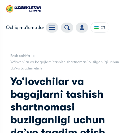
Ochiq ma'lumotlar
O'Z
Bosh sahifa
Yo‘lovchilar va bagajlarni tashish shartnomasi buzilganligi uchun
da’vo taqdim etish
Yo‘lovchilar va
bagajlarni tashish
shartnomasi
buzilganligi uchun
da’vo taqdim etish