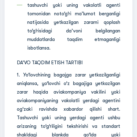
tashuvchi yoki uning vakolatli agenti
tomonidan noto‘g‘ri ma’lumot berganligi
natijasida yetkazilgan zararni qoplash
to‘g‘risidagi da’voni belgilangan
muddatlarda taqdim etmaganligi
isbotlansa.
DA’VO TAQDIM ETISH TARTIBI
1. Yo‘lovchining bagajga zarar yetkazilganligi
aniqlansa, yo‘lovchi o‘z bagajiga yetkazilgan
zarar haqida aviakompaniya vakilini yoki
aviakompaniyaning vakolatli yerdagi agentini
og‘zaki ravishda xabardor qilishi shart.
Tashuvchi yoki uning yerdagi agenti ushbu
arizaning to‘g‘riligini tekshirishi va standart
shakldagi blankda qo‘lda yoki