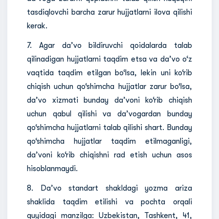
tasdiqlovchi barcha zarur hujjatlarni ilova qilishi
kerak.
7. Agar da’vo bildiruvchi qoidalarda talab
qilinadigan hujjatlarni taqdim etsa va da’vo o‘z
vaqtida taqdim etilgan bo‘lsa, lekin uni ko‘rib
chiqish uchun qo‘shimcha hujjatlar zarur bo‘lsa,
da’vo xizmati bunday da’voni ko‘rib chiqish
uchun qabul qilishi va da’vogardan bunday
qo‘shimcha hujjatlarni talab qilishi shart. Bunday
qo‘shimcha hujjatlar taqdim etilmaganligi,
da’voni ko‘rib chiqishni rad etish uchun asos
hisoblanmaydi.
8. Da’vo standart shakldagi yozma ariza
shaklida taqdim etilishi va pochta orqali
quyidagi manzilga: Uzbekistan, Tashkent, 41,