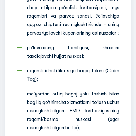
chop etilgan yo‘nalish kvitansiyasi, reys
raqamlari va parvoz sanasi. Yo‘lovchiga
qog‘oz chiptani rasmiylashtirishda - uning
parvoz/yo‘lovchi kuponlarining asl nusxalari;
yo‘lovchining familiyasi, shaxsini
tasdiqlovchi hujjat nusxasi;
raqamli identifikatsiya bagaj taloni (Claim
Tag);
me’yordan ortiq bagaj yoki tashish bilan
bog‘liq qo‘shimcha xizmatlarni to‘lash uchun
rasmiylashtirilgan EMD kvitansiyasining
raqami/bosma nusxasi (agar
rasmiylashtirilgan bo‘lsa);