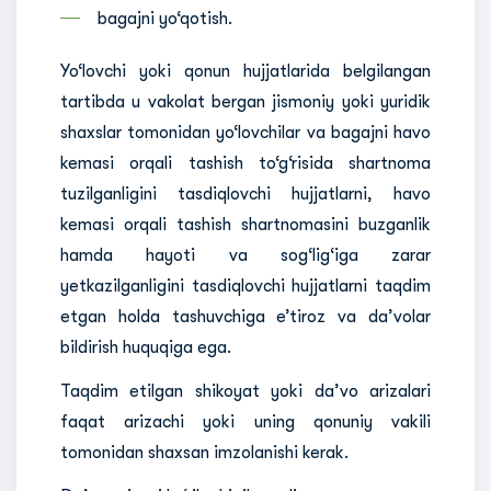
bagajni yo‘qotish.
Yo‘lovchi yoki qonun hujjatlarida belgilangan
tartibda u vakolat bergan jismoniy yoki yuridik
shaxslar tomonidan yo‘lovchilar va bagajni havo
kemasi orqali tashish to‘g‘risida shartnoma
tuzilganligini tasdiqlovchi hujjatlarni, havo
kemasi orqali tashish shartnomasini buzganlik
hamda hayoti va sog‘lig‘iga zarar
yetkazilganligini tasdiqlovchi hujjatlarni taqdim
etgan holda tashuvchiga e’tiroz va da’volar
bildirish huquqiga ega.
Taqdim etilgan shikoyat yoki da’vo arizalari
faqat arizachi yoki uning qonuniy vakili
tomonidan shaxsan imzolanishi kerak.