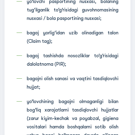
yo‘lovchi pasportining nusxasi, bolaning
tug‘ilganlik to‘g‘risidagi guvohnomasining
nusxasi / bola pasportining nusxasi;
bagaj yorlig‘idan uzib olinadigan talon
(Claim tag);
bagaj tashishda nosozliklar to‘g‘risidagi
dalolatnoma (PIR);
bagajni olish sanasi va vaqtini tasdiqlovchi
hujjat;
yo‘lovchining bagajni olmaganligi bilan
bog‘liq xarajatlarni tasdiqlovchi hujjatlar
(zarur kiyim-kechak va poyabzal, gigiena
vositalari hamda boshqalarni sotib olish