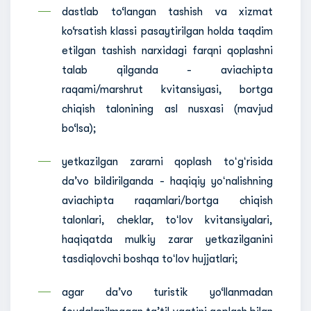
dastlab to‘langan tashish va xizmat
ko‘rsatish klassi pasaytirilgan holda taqdim
etilgan tashish narxidagi farqni qoplashni
talab qilganda - aviachipta
raqami/marshrut kvitansiyasi, bortga
chiqish talonining asl nusxasi (mavjud
bo‘lsa);
yetkazilgan zararni qoplash toʻgʻrisida
daʼvo bildirilganda - haqiqiy yoʻnalishning
aviachipta raqamlari/bortga chiqish
talonlari, cheklar, toʻlov kvitansiyalari,
haqiqatda mulkiy zarar yetkazilganini
tasdiqlovchi boshqa toʻlov hujjatlari;
agar daʼvo turistik yo‘llanmadan