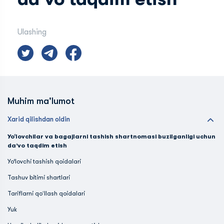
Ulashing
Muhim ma'lumot
Xarid qilishdan oldin
Yo‘lovchilar va bagajlarni tashish shartnomasi buzilganligi uchun
da’vo taqdim etish
Yo‘lovchi tashish qoidalari
Tashuv bitimi shartlari
Tariflarni qoʻllash qoidalari
Yuk