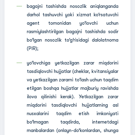
bagajni tashishda nosozlik aniqlanganda
darhol tashuvchi yoki xizmat ko‘rsatuvchi
agent tomonidan yo‘lovchi uchun
rasmiylashtirilgan bagajni tashishda sodir
bo‘lgan nosozlik to‘g‘risidagi dalolatnoma
(PIR);
yo‘lovchiga yetkazilgan zarar miqdorini
tasdiqlovchi hujjatlar (cheklar, kvitansiyalar
va yetkazilgan zararni to‘lash uchun taqdim
etilgan boshqa hujjatlar majburiy ravishda
ilova qilinishi kerak). Yetkazilgan zarar
miqdorini tasdiqlovchi hujjatlarning asl
nusxalarini taqdim etish imkoniyati
bo‘lmagan taqdirda, internetdagi
manbalardan (onlayn-do‘konlardan, shunga