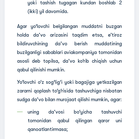
yoki tashish tugagan kundan boshlab 2
(ikki) yil davomida.
Agar yo‘lovchi belgilangan muddatni buzgan
holda da’vo arizasini taqdim etsa, e’tiroz
bildiruvchining da’vo berish muddatining
buzilganligi sabablari aviakompaniya tomonidan
asosli deb topilsa, da’vo ko‘rib chiqish uchun
qabul qilinishi mumkin.
Yo‘lovchi o‘z sog‘lig‘i yoki bagajiga yetkazilgan
zararni qoplash to‘g‘risida tashuvchiga nisbatan
sudga da’vo bilan murojaat qilishi mumkin, agar:
uning da’vosi bo‘yicha tashuvchi
tomonidan qabul qilingan qaror uni
qanoatlantirmasa;