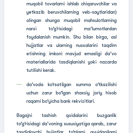
muqobil tovarlarni ishlab chiqaruvchilar va
yetkazib beruvchilarning veb-saytlaridan)
olingan shunga muqobil mahsulotlarning
narxi to‘g‘risidagi ma’lumotlardan
foydalanish mumkin. Shu bilan birga, asl
hujjatlar va ularning nusxalarini taqdim
etishning imkoni mavjud emasligi da’vo
materiallarida tasdiqlanishi yoki nazarda
tutilishi kerak.
daʼvoda ko‘rsatilgan summa o‘tkazilishi
uchun zarur bo‘lgan shaxsiy joriy hisob
raqami bo‘yicha bank rekvizitlari.
Bagajni tashish qoidalarini buzganlik
to‘g‘risidagi da’voning xususiyatiga qarab, zarur
tasdiqlovchi hujjatlar to‘plami quyidagilarni