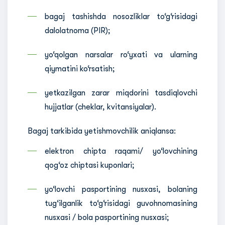
bagaj tashishda nosozliklar to‘g‘risidagi
dalolatnoma (PIR);
yo‘qolgan narsalar ro‘yxati va ularning
qiymatini ko‘rsatish;
yetkazilgan zarar miqdorini tasdiqlovchi
hujjatlar (cheklar, kvitansiyalar).
Bagaj tarkibida yetishmovchilik aniqlansa:
elektron chipta raqami/ yo‘lovchining
qog‘oz chiptasi kuponlari;
yo‘lovchi pasportining nusxasi, bolaning
tug‘ilganlik to‘g‘risidagi guvohnomasining
nusxasi / bola pasportining nusxasi;