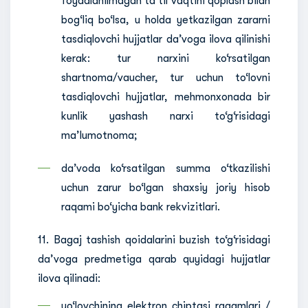
foydalanilmagan ta’til vaqtini qoplash bilan
bog‘liq bo‘lsa, u holda yetkazilgan zararni
tasdiqlovchi hujjatlar daʼvoga ilova qilinishi
kerak: tur narxini ko‘rsatilgan
shartnoma/vaucher, tur uchun to‘lovni
tasdiqlovchi hujjatlar, mehmonxonada bir
kunlik yashash narxi to‘g‘risidagi
ma’lumotnoma;
daʼvoda ko‘rsatilgan summa o‘tkazilishi
uchun zarur bo‘lgan shaxsiy joriy hisob
raqami bo‘yicha bank rekvizitlari.
11. Bagaj tashish qoidalarini buzish to‘g‘risidagi
da’voga predmetiga qarab quyidagi hujjatlar
ilova qilinadi:
yo‘lovchining elektron chiptasi raqamlari /