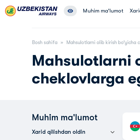
Muhim ma'lumot
Xari
Bosh sahifa
Mahsulotlarni olib kirish bo‘yicha
Mahsulotlarni o
cheklovlarga e
Muhim ma'lumot
Xarid qilishdan oldin