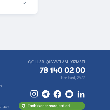
QO'LLAB-QUVVATLASH XIZMATI
78 140 02 00
Har kuni, 24/7
sh
Tadbirkorlar murojaatlari
'tish