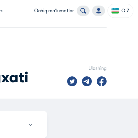
a
Ochiq ma'lumotlar
O'Z
Ulashing
xati