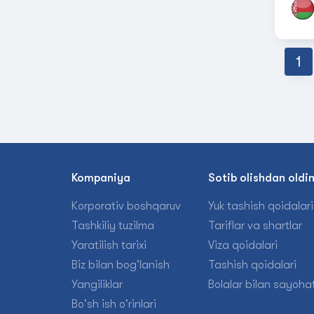
1
Kompaniya
Sotib olishdan oldi
Korporativ boshqaruv
Yuk tashish qoidalari
Tashkiliy tuzilma
Tariflar va shartlar
Yaratilish tarixi
Viza qoidalari
Biz bilan bog'lanish
Tashish qoidalari
Yangiliklar
Bolalar bilan sayohat
Bo'sh ish o'rinlari