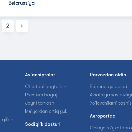
Belorussiya
2
n
Aviachiptalar
Parvozdan oldin
Chiptani qaytarish
Bojxona qoidalari
Premium bagaj
Aviatsiya xavfsizligi
Joyni tanlash
Yo'lovchilarni tashi
Me'yordan ortiq yuk
Aeroportda
 qilish
Sodiqlik dasturi
Onlayn ro'yxatdan o