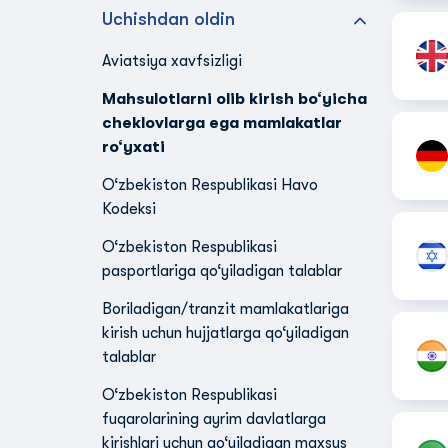
Uchishdan oldin
Aviatsiya xavfsizligi
Mahsulotlarni olib kirish bo‘yicha
cheklovlarga ega mamlakatlar
ro‘yxati
O‘zbekiston Respublikasi Havo
Kodeksi
O‘zbekiston Respublikasi
pasportlariga qo‘yiladigan talablar
Boriladigan/tranzit mamlakatlariga
kirish uchun hujjatlarga qo‘yiladigan
talablar
O‘zbekiston Respublikasi
fuqarolarining ayrim davlatlarga
kirishlari uchun qo‘yiladigan maxsus