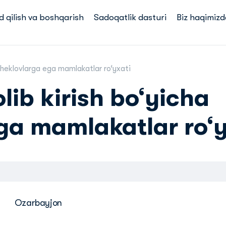
d qilish va boshqarish
Sadoqatlik dasturi
Biz haqimizd
 cheklovlarga ega mamlakatlar ro‘yxati
lib kirish bo‘yicha
ga mamlakatlar ro‘y
Ozarbayjon