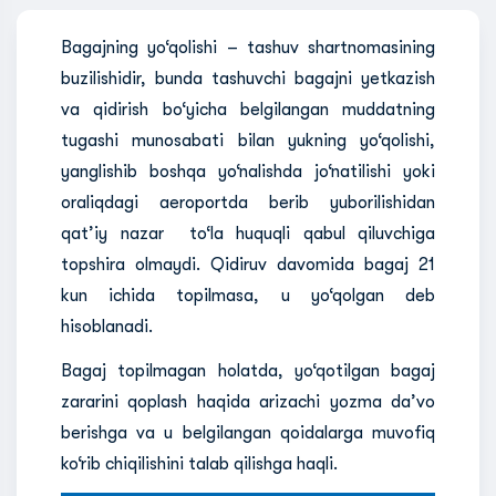
Bagajning yo‘qolishi – tashuv shartnomasining
buzilishidir, bunda tashuvchi bagajni yetkazish
va qidirish bo‘yicha belgilangan muddatning
tugashi munosabati bilan yukning yo‘qolishi,
yanglishib boshqa yo‘nalishda jo‘natilishi yoki
oraliqdagi aeroportda berib yuborilishidan
qat’iy nazar to‘la huquqli qabul qiluvchiga
topshira olmaydi. Qidiruv davomida bagaj 21
kun ichida topilmasa, u yo‘qolgan deb
hisoblanadi.
Bagaj topilmagan holatda, yo‘qotilgan bagaj
zararini qoplash haqida arizachi yozma da’vo
berishga va u belgilangan qoidalarga muvofiq
ko‘rib chiqilishini talab qilishga haqli.