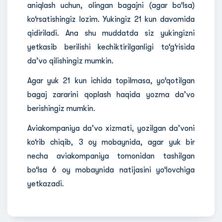
aniqlash uchun, olingan bagajni (agar bo‘lsa)
ko‘rsatishingiz lozim. Yukingiz 21 kun davomida
qidiriladi. Ana shu muddatda siz yukingizni
yetkasib berilishi kechiktirilganligi to‘g‘risida
da’vo qilishingiz mumkin.
Agar yuk 21 kun ichida topilmasa, yo‘qotilgan
bagaj zararini qoplash haqida yozma da’vo
berishingiz mumkin.
Aviakompaniya da’vo xizmati, yozilgan da’voni
ko‘rib chiqib, 3 oy mobaynida, agar yuk bir
necha aviakompaniya tomonidan tashilgan
bo‘lsa 6 oy mobaynida natijasini yo‘lovchiga
yetkazadi.