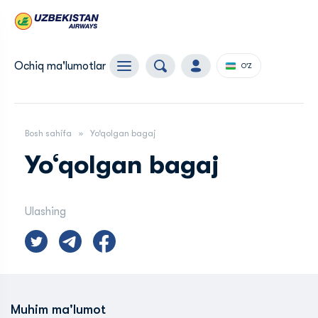
Ochiq ma'lumotlar
O'Z
Bosh sahifa
Yo‘qolgan bagaj
Yo‘qolgan bagaj
Ulashing
Muhim ma'lumot