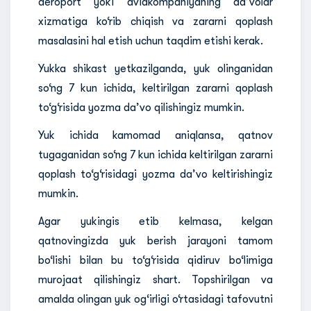
aeroport yoki aviakompaniyaning da’volar
xizmatiga ko‘rib chiqish va zararni qoplash
masalasini hal etish uchun taqdim etishi kerak.
Yukka shikast yetkazilganda, yuk olinganidan
so‘ng 7 kun ichida, keltirilgan zararni qoplash
to‘g‘risida yozma da’vo qilishingiz mumkin.
Yuk ichida kamomad aniqlansa, qatnov
tugaganidan so‘ng 7 kun ichida keltirilgan zararni
qoplash to‘g‘risidagi yozma da’vo keltirishingiz
mumkin.
Agar yukingis etib kelmasa, kelgan
qatnovingizda yuk berish jarayoni tamom
bo‘lishi bilan bu to‘g‘risida qidiruv bo‘limiga
murojaat qilishingiz shart. Topshirilgan va
amalda olingan yuk og‘irligi o‘rtasidagi tafovutni