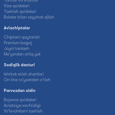
Tariflar va shartlar
Viza qoidalari
Tashish qoidalari
Bolalar bilan sayohat qilish
Aviachiptalar
Chiptani qaytarish
Premium bagaj
Joyni tanlash
Me'yordan ortiq yuk
Sodiqlik dasturi
Ishtirok etish shartlari
On-line ro'yxatdan o'tish
Parvozdan oldin
Bojxona qoidalari
Aviatsiya xavfsizligi
Yo'lovchilarni tashish