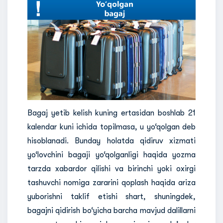
Bagaj yetib kelish kuning ertasidan boshlab 21
kalendar kuni ichida topilmasa, u yo‘qolgan deb
hisoblanadi. Bunday holatda qidiruv xizmati
yo‘lovchini bagaji yo‘qolganligi haqida yozma
tarzda xabardor qilishi va birinchi yoki oxirgi
tashuvchi nomiga zararini qoplash haqida ariza
yuborishni taklif etishi shart, shuningdek,
bagajni qidirish bo‘yicha barcha mavjud dalillarni