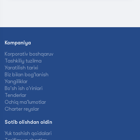
Kompaniya
Korporativ boshqaruv
Tashkiliy tuzilma
Yaratilish tarixi
Biz bilan bog'lanish
Yangiliklar
Bo'sh ish o'rinlari
Tenderlar
Ochiq ma'lumotlar
Charter reyslar
Sotib olishdan oldin
Yuk tashish qoidalari