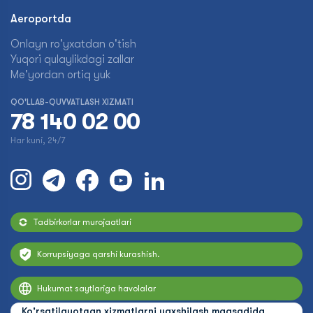
Aeroportda
Onlayn ro'yxatdan o'tish
Yuqori qulaylikdagi zallar
Me'yordan ortiq yuk
QO'LLAB-QUVVATLASH XIZMATI
78 140 02 00
Har kuni, 24/7
Tadbirkorlar murojaatlari
Korrupsiyaga qarshi kurashish.
Hukumat saytlariga havolalar
Ko'rsatilayotgan xizmatlarni yaxshilash maqsadida