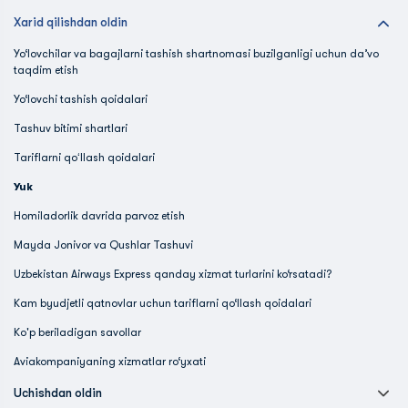
Xarid qilishdan oldin
Yo‘lovchilar va bagajlarni tashish shartnomasi buzilganligi uchun da’vo
taqdim etish
Yo‘lovchi tashish qoidalari
Tashuv bitimi shartlari
Tariflarni qoʻllash qoidalari
Yuk
Homiladorlik davrida parvoz etish
Mayda Jonivor va Qushlar Tashuvi
Uzbekistan Airways Express qanday xizmat turlarini ko‘rsatadi?
Kam byudjetli qatnovlar uchun tariflarni qo‘llash qoidalari
Ko'p beriladigan savollar
Aviakompaniyaning xizmatlar ro‘yxati
Uchishdan oldin