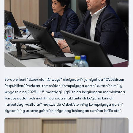
25-aprel kuni “Uzbekistan Airways” aksiyadorlik jamiyatida “O‘zbekiston
Respublikasi Prezidenti tomonidan Korrupsiyaga qarshi kurashish milliy
kengashining 2025-yil 5-martdagi yig‘ilishida belgilangan mamlakatda
korrupsiyadan xoli muhitni yanada shakllantirish bo‘yicha birinchi
navbatdagi vazifalar” mavzusida O‘zbekistonning korrupsiyaga qarshi
siyosatining ustuvor yo‘nalishlariga bag‘ishlangan seminar bo‘lib o‘tdi.