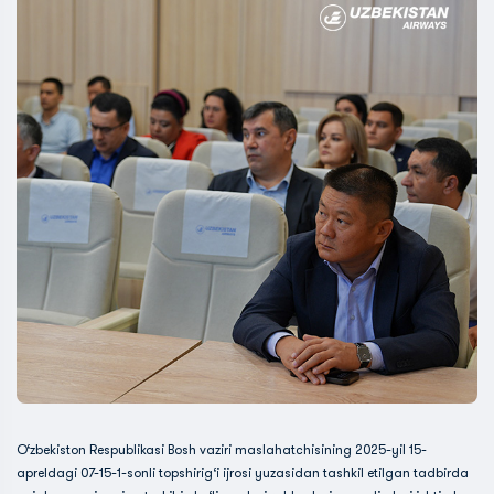
O‘zbekiston Respublikasi Bosh vaziri maslahatchisining 2025-yil 15-
apreldagi 07-15-1-sonli topshirig‘i ijrosi yuzasidan tashkil etilgan tadbirda