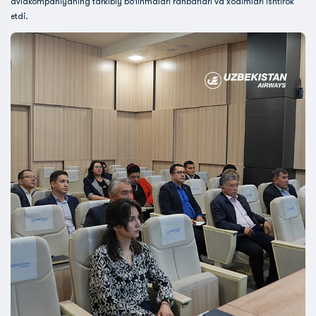
aviakompaniyaning tarkibiy bo‘linmalari rahbarlari va xodimlari ishtirok
etdi.