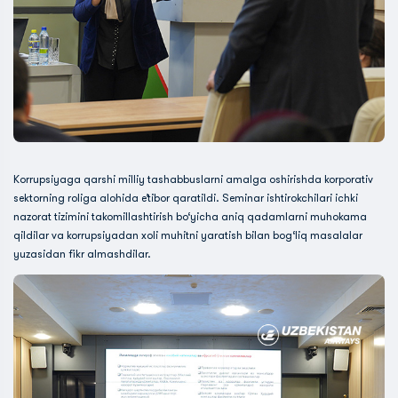
Korrupsiyaga qarshi milliy tashabbuslarni amalga oshirishda korporativ
sektorning roliga alohida e’tibor qaratildi. Seminar ishtirokchilari ichki
nazorat tizimini takomillashtirish bo‘yicha aniq qadamlarni muhokama
qildilar va korrupsiyadan xoli muhitni yaratish bilan bog‘liq masalalar
yuzasidan fikr almashdilar.