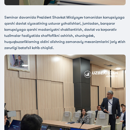
Seminar davomida Prezident Shavkat Mirziyoyev tomonidan korrupsiyaga
qarshi davlat siyosatining ustuvor yo‘nalishlari, jumladan, barqaror
korrupsiyaga qarshi madaniyatni shakllantirish, davlat va korporativ
tuzilmalar faoliyatida shaffoflikni oshirish, shuningdek,
huquqbuzarliklarning oldini olishning zamonaviy mexanizmlarini joriy etish
zarurligi batafsil ko‘rib chiqildi.