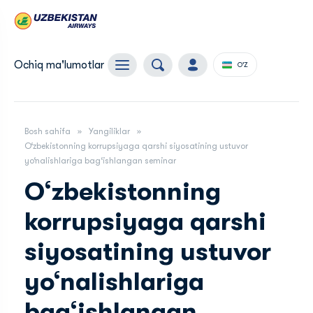
Ochiq ma'lumotlar
O'Z
Bosh sahifa
Yangiliklar
O‘zbekistonning korrupsiyaga qarshi siyosatining ustuvor
yo‘nalishlariga bag‘ishlangan seminar
O‘zbekistonning
korrupsiyaga qarshi
siyosatining ustuvor
yo‘nalishlariga
bag‘ishlangan