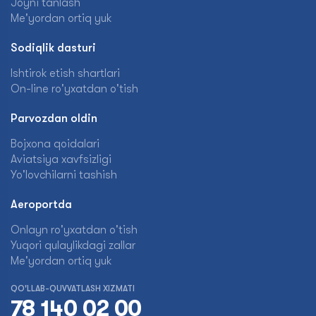
Joyni tanlash
Me'yordan ortiq yuk
Sodiqlik dasturi
Ishtirok etish shartlari
On-line ro'yxatdan o'tish
Parvozdan oldin
Bojxona qoidalari
Aviatsiya xavfsizligi
Yo'lovchilarni tashish
Aeroportda
Onlayn ro'yxatdan o'tish
Yuqori qulaylikdagi zallar
Me'yordan ortiq yuk
QO'LLAB-QUVVATLASH XIZMATI
78 140 02 00