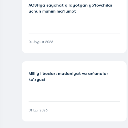
AQSHga sayohat qilayotgan yo‘lovchilar
uchun muhim ma’lumot
04 Avgust 2026
Milliy liboslar: madaniyat va an’analar
ko‘zgusi
31 Iyul 2026