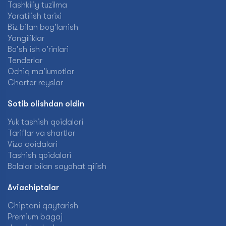
Tashkiliy tuzilma
Yaratilish tarixi
Biz bilan bog'lanish
Yangiliklar
Bo'sh ish o'rinlari
Tenderlar
Ochiq ma'lumotlar
Charter reyslar
Sotib olishdan oldin
Yuk tashish qoidalari
Tariflar va shartlar
Viza qoidalari
Tashish qoidalari
Bolalar bilan sayohat qilish
Aviachiptalar
Chiptani qaytarish
Premium bagaj