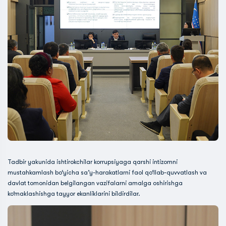
Tadbir yakunida ishtirokchilar korrupsiyaga qarshi intizomni
mustahkamlash bo‘yicha sa’y-harakatlarni faol qo‘llab-quvvatlash va
davlat tomonidan belgilangan vazifalarni amalga oshirishga
ko‘maklashishga tayyor ekanliklarini bildirdilar.