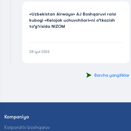
«Uzbekistan Airways» AJ Boshqaruvi raisi
kubogi «Kelajak uchuvchilari»ni o‘tkazish
to‘g‘risida NIZOM
28 Iyul 2026
Barcha yangiliklar
Kompaniya
Korporativ boshqaruv