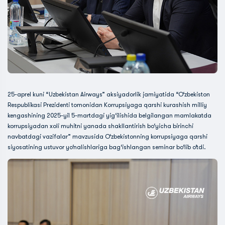
25-aprel kuni “Uzbekistan Airways” aksiyadorlik jamiyatida “O‘zbekiston
Respublikasi Prezidenti tomonidan Korrupsiyaga qarshi kurashish milliy
kengashining 2025-yil 5-martdagi yig‘ilishida belgilangan mamlakatda
korrupsiyadan xoli muhitni yanada shakllantirish bo‘yicha birinchi
navbatdagi vazifalar” mavzusida O‘zbekistonning korrupsiyaga qarshi
siyosatining ustuvor yo‘nalishlariga bag‘ishlangan seminar bo‘lib o‘tdi.