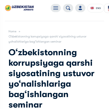
ENG
Home
O‘zbekistonning korrupsiyaga qarshi siyosatining ustuvor
yo‘nalishlariga bag‘ishlangan seminar
O‘zbekistonning
korrupsiyaga qarshi
siyosatining ustuvor
yo‘nalishlariga
bag‘ishlangan
seminar