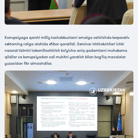
Korrupsiyaga qarshi milliy tashabbuslarni amalga oshirishda korporativ
sektorning roliga alohida e’tibor qaratildi. Seminar ishtirokchilari ichki
nazorat tizimini takomillashtirish bo‘yicha aniq qadamlarni muhokama
qildilar va korrupsiyadan xoli muhitni yaratish bilan bog‘liq masalalar
yuzasidan fikr almashdilar.