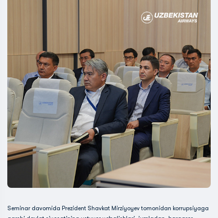
Seminar davomida Prezident Shavkat Mirziyoyev tomonidan korrupsiyaga