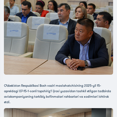
O‘zbekiston Respublikasi Bosh vaziri maslahatchisining 2025-yil 15-
apreldagi 07-15-1-sonli topshirig‘i ijrosi yuzasidan tashkil etilgan tadbirda
aviakompaniyaning tarkibiy bo‘linmalari rahbarlari va xodimlari ishtirok
etdi.