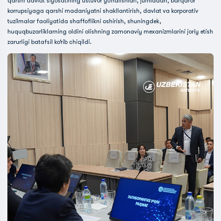
qarshi davlat siyosatining ustuvor yo‘nalishlari, jumladan, barqaror
korrupsiyaga qarshi madaniyatni shakllantirish, davlat va korporativ
tuzilmalar faoliyatida shaffoflikni oshirish, shuningdek,
huquqbuzarliklarning oldini olishning zamonaviy mexanizmlarini joriy etish
zarurligi batafsil ko‘rib chiqildi.