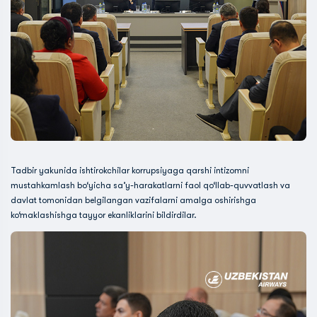
Tadbir yakunida ishtirokchilar korrupsiyaga qarshi intizomni
mustahkamlash bo‘yicha sa’y-harakatlarni faol qo‘llab-quvvatlash va
davlat tomonidan belgilangan vazifalarni amalga oshirishga
ko‘maklashishga tayyor ekanliklarini bildirdilar.