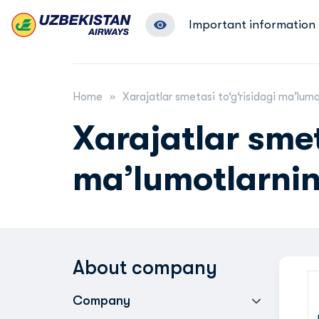
Important information
Home
Xarajatlar smetasi to‘g‘risidagi maʼlumot
Xarajatlar smet
maʼlumotlarning
About company
Company