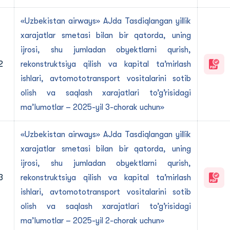
«Uzbekistan airways» АJda Tasdiqlangan yillik
xarajatlar smetasi bilan bir qatorda, uning
ijrosi, shu jumladan obyektlarni qurish,
2
rekonstruktsiya qilish va kapital taʼmirlash
ishlari, avtomototransport vositalarini sotib
olish va saqlash xarajatlari toʼgʼrisidagi
ma’lumotlar – 2025-yil 3-chorak uchun»
«Uzbekistan airways» АJda Tasdiqlangan yillik
xarajatlar smetasi bilan bir qatorda, uning
ijrosi, shu jumladan obyektlarni qurish,
3
rekonstruktsiya qilish va kapital taʼmirlash
ishlari, avtomototransport vositalarini sotib
olish va saqlash xarajatlari toʼgʼrisidagi
ma’lumotlar – 2025-yil 2-chorak uchun»