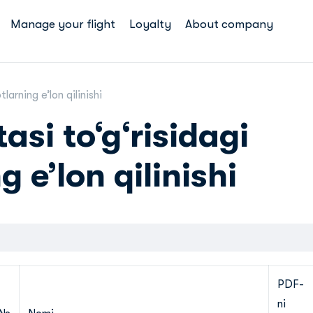
Manage your flight
Loyalty
About company
larning eʼlon qilinishi
asi to‘g‘risidagi
 eʼlon qilinishi
PDF-
ni