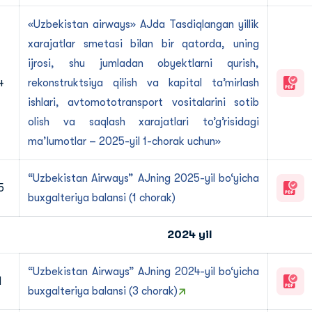
«Uzbekistan airways» АJda Tasdiqlangan yillik
xarajatlar smetasi bilan bir qatorda, uning
ijrosi, shu jumladan obyektlarni qurish,
4
rekonstruktsiya qilish va kapital taʼmirlash
ishlari, avtomototransport vositalarini sotib
olish va saqlash xarajatlari toʼgʼrisidagi
ma’lumotlar – 2025-yil 1-chorak uchun»
“Uzbekistan Airways” AJning 2025-yil bo‘yicha
5
buxgalteriya balansi (1 chorak)
2024 yil
“Uzbekistan Airways” AJning 2024-yil bo‘yicha
1
buxgalteriya balansi (3 chorak)