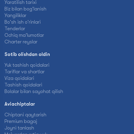
Yaratilish tarixi
Biz bilan bog'lanish
Yangiliklar
Bo'sh ish o'rinlari
Tenderlar
Ochiq ma'lumotlar
Charter reyslar
Sotib olishdan oldin
Yuk tashish qoidalari
Tariflar va shartlar
Viza qoidalari
Tashish qoidalari
Bolalar bilan sayohat qilish
Aviachiptalar
Chiptani qaytarish
Premium bagaj
Joyni tanlash