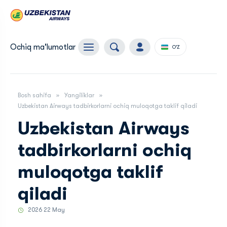
Ochiq ma'lumotlar
O'Z
Bosh sahifa
Yangiliklar
Uzbekistan Airways tadbirkorlarni ochiq muloqotga taklif qiladi
Uzbekistan Airways
tadbirkorlarni ochiq
muloqotga taklif
qiladi
2026 22 May