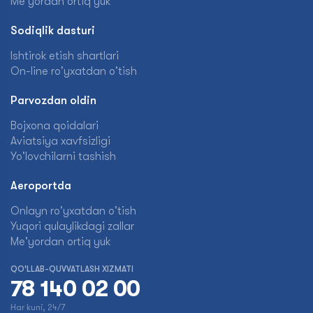
Me'yordan ortiq yuk
Sodiqlik dasturi
Ishtirok etish shartlari
On-line ro'yxatdan o'tish
Parvozdan oldin
Bojxona qoidalari
Aviatsiya xavfsizligi
Yo'lovchilarni tashish
Aeroportda
Onlayn ro'yxatdan o'tish
Yuqori qulaylikdagi zallar
Me'yordan ortiq yuk
QO'LLAB-QUVVATLASH XIZMATI
78 140 02 00
Har kuni, 24/7