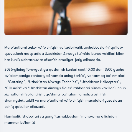
Murojaatlarni tezkor ko‘rib chiqish va tadbirkorlik tashabbuslarini qo‘llab-
quvvatlash maqsadida Uzbekistan Airways tizimida biznes vakillari bilan
har kunlik uchrashuvlar o‘tkazish amaliyoti joriy etilmoqda.
2026-yilning 15-avgustiga qadar ish kunlari soat 10:00 dan 13:00 gacha
aviakompaniya rahbariyati hamda uning tarkibiy va tarmoq bo‘linmalari
– “Catering”, “Uzbekistan Airways Technics”, “Uzbekistan Helicopters”,
“Silk Avia” va “Uzbekistan Airways Sales” rahbarlari biznes vakillari uchun
xizmatlarni rivojlantirish, qo‘shma loyihalarni amalga oshirish,
shuningdek, taklif va murojaatlarni ko‘rib chiqish masalalari yuzasidan
ochiq qabullar o‘tkazadi.
Hamkorlik istiqbollari va yangi tashabbuslarni muhokama qilishdan
mamnun bo‘lamiz!