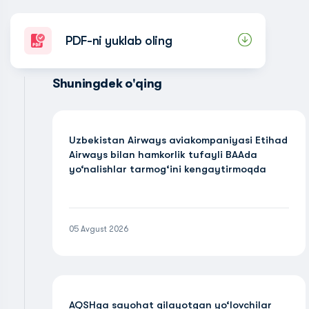
PDF-ni yuklab oling
Shuningdek o'qing
Uzbekistan Airways aviakompaniyasi Etihad
Airways bilan hamkorlik tufayli BAAda
yo‘nalishlar tarmog‘ini kengaytirmoqda
05 Avgust 2026
AQSHga sayohat qilayotgan yo‘lovchilar