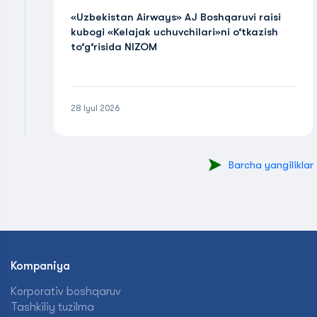
«Uzbekistan Airways» AJ Boshqaruvi raisi
kubogi «Kelajak uchuvchilari»ni o‘tkazish
to‘g‘risida NIZOM
28 Iyul 2026
Barcha yangiliklar
Kompaniya
Korporativ boshqaruv
Tashkiliy tuzilma