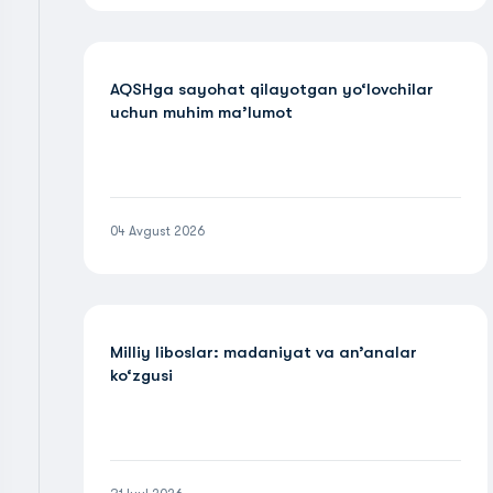
AQSHga sayohat qilayotgan yo‘lovchilar
uchun muhim ma’lumot
04 Avgust 2026
Milliy liboslar: madaniyat va an’analar
ko‘zgusi