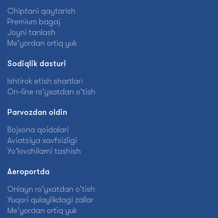
Chiptani qaytarish
Premium bagaj
Joyni tanlash
Me'yordan ortiq yuk
Sodiqlik dasturi
Ishtirok etish shartlari
On-line ro'yxatdan o'tish
Parvozdan oldin
Bojxona qoidalari
Aviatsiya xavfsizligi
Yo'lovchilarni tashish
Aeroportda
Onlayn ro'yxatdan o'tish
Yuqori qulaylikdagi zallar
Me'yordan ortiq yuk