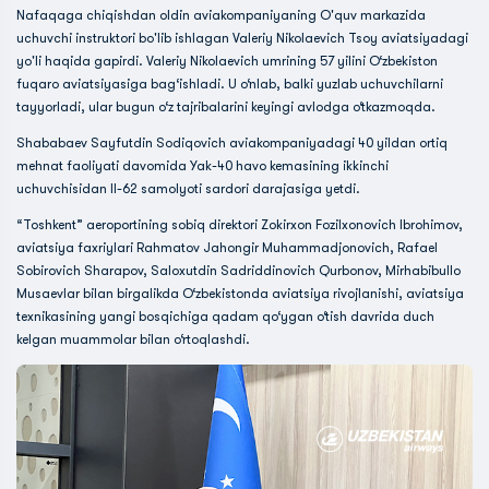
Nafaqaga chiqishdan oldin aviakompaniyaning O'quv markazida
uchuvchi instruktori bo'lib ishlagan Valeriy Nikolaevich Tsoy aviatsiyadagi
yo'li haqida gapirdi. Valeriy Nikolaevich umrining 57 yilini O‘zbekiston
fuqaro aviatsiyasiga bag‘ishladi. U o‘nlab, balki yuzlab uchuvchilarni
tayyorladi, ular bugun o‘z tajribalarini keyingi avlodga o‘tkazmoqda.
Shababaev Sayfutdin Sodiqovich aviakompaniyadagi 40 yildan ortiq
mehnat faoliyati davomida Yak-40 havo kemasining ikkinchi
uchuvchisidan Il-62 samolyoti sardori darajasiga yetdi.
“Toshkent” aeroportining sobiq direktori Zokirxon Fozilxonovich Ibrohimov,
aviatsiya faxriylari Rahmatov Jahongir Muhammadjonovich, Rafael
Sobirovich Sharapov, Saloxutdin Sadriddinovich Qurbonov, Mirhabibullo
Musaevlar bilan birgalikda O‘zbekistonda aviatsiya rivojlanishi, aviatsiya
texnikasining yangi bosqichiga qadam qo‘ygan o‘tish davrida duch
kelgan muammolar bilan o‘rtoqlashdi.