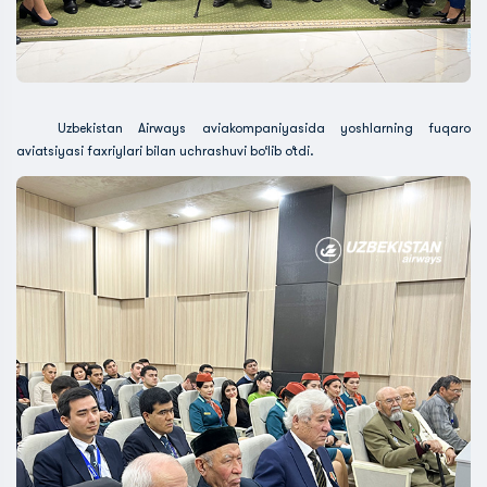
Uzbekistan Airways aviakompaniyasida yoshlarning fuqaro
aviatsiyasi faxriylari bilan uchrashuvi bo‘lib o‘tdi.