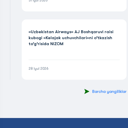
31 Iyul 2026
«Uzbekistan Airways» AJ Boshqaruvi raisi
kubogi «Kelajak uchuvchilari»ni o‘tkazish
to‘g‘risida NIZOM
28 Iyul 2026
Barcha yangiliklar