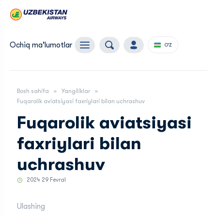
Ochiq ma'lumotlar
O'Z
Bosh sahifa
Yangiliklar
Fuqarolik aviatsiyasi faxriylari bilan uchrashuv
Fuqarolik aviatsiyasi
faxriylari bilan
uchrashuv
2024 29 Fevral
Ulashing