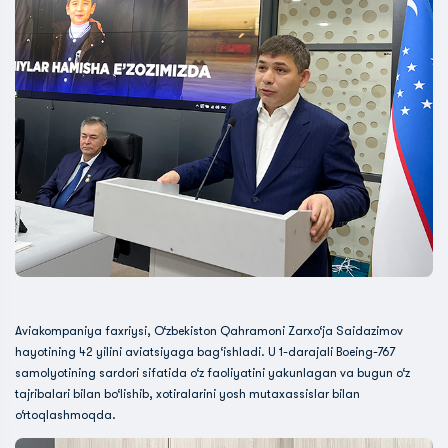
Aviakompaniya faxriysi, O‘zbekiston Qahramoni Zarxo‘ja Saidazimov
hayotining 42 yilini aviatsiyaga bag‘ishladi. U 1-darajali Boeing-767
samolyotining sardori sifatida o‘z faoliyatini yakunlagan va bugun o‘z
tajribalari bilan bo‘lishib, xotiralarini yosh mutaxassislar bilan
o‘rtoqlashmoqda.