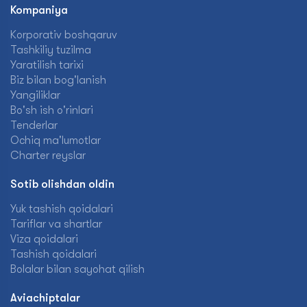
Kompaniya
Korporativ boshqaruv
Tashkiliy tuzilma
Yaratilish tarixi
Biz bilan bog'lanish
Yangiliklar
Bo'sh ish o'rinlari
Tenderlar
Ochiq ma'lumotlar
Charter reyslar
Sotib olishdan oldin
Yuk tashish qoidalari
Tariflar va shartlar
Viza qoidalari
Tashish qoidalari
Bolalar bilan sayohat qilish
Aviachiptalar