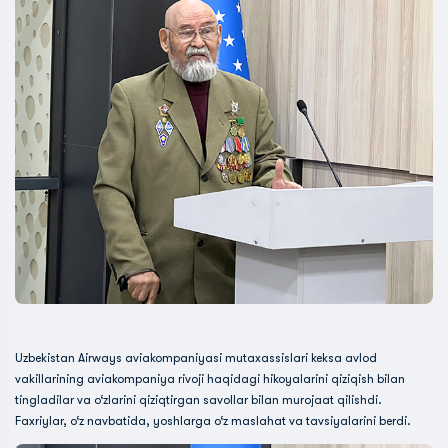
Uzbekistan Airways aviakompaniyasi mutaxassislari keksa avlod
vakillarining aviakompaniya rivoji haqidagi hikoyalarini qiziqish bilan
tingladilar va o‘zlarini qiziqtirgan savollar bilan murojaat qilishdi.
Faxriylar, o‘z navbatida, yoshlarga o‘z maslahat va tavsiyalarini berdi.