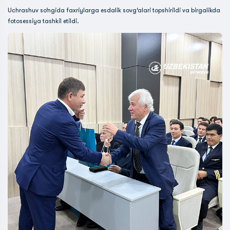
Uchrashuv so‘ngida faxriylarga esdalik sovg‘alari topshirildi va birgalikda
fotosessiya tashkil etildi.