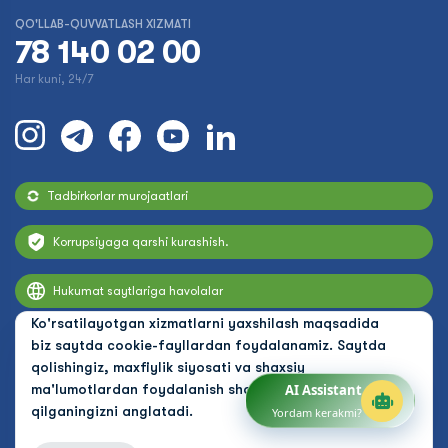
QO'LLAB-QUVVATLASH XIZMATI
78 140 02 00
Har kuni, 24/7
Tadbirkorlar murojaatlari
Korrupsiyaga qarshi kurashish.
Hukumat saytlariga havolalar
Ko'rsatilayotgan xizmatlarni yaxshilash maqsadida
biz saytda cookie-fayllardan foydalanamiz. Saytda
qolishingiz, maxfiylik siyosati va shaxsiy
ma'lumotlardan foydalanish shartlarini qabul
AI Assistant
qilganingizni anglatadi.
Yordam kerakmi?