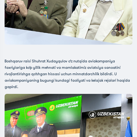
Boshqaruv raisi Shuhrat Xudayqulov o‘z nutqida aviakompaniya
faxriylariga ko‘p yillik mehnati va mamlakatimiz aviatsiya sanoatini
rivojlantirishga qo‘shgan hissasi uchun minnatdorchilik bildirdi. U
aviakompaniyaning bugungi kundagi faoliyati va kelajak rejalari haqida
gapirdi.