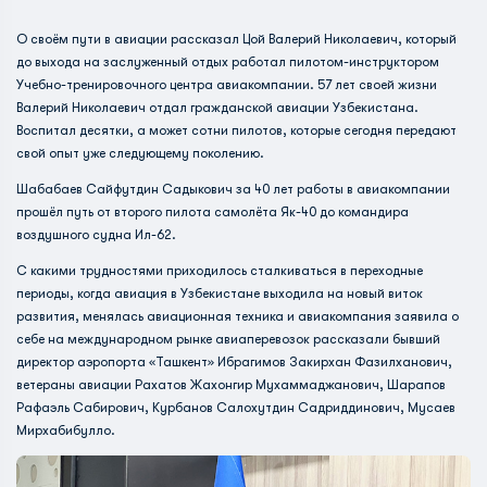
О своём пути в авиации рассказал Цой Валерий Николаевич, который
до выхода на заслуженный отдых работал пилотом-инструктором
Учебно-тренировочного центра авиакомпании. 57 лет своей жизни
Валерий Николаевич отдал гражданской авиации Узбекистана.
Воспитал десятки, а может сотни пилотов, которые сегодня передают
свой опыт уже следующему поколению.
Шабабаев Сайфутдин Садыкович за 40 лет работы в авиакомпании
прошёл путь от второго пилота самолёта Як-40 до командира
воздушного судна Ил-62.
С какими трудностями приходилось сталкиваться в переходные
периоды, когда авиация в Узбекистане выходила на новый виток
развития, менялась авиационная техника и авиакомпания заявила о
себе на международном рынке авиаперевозок рассказали бывший
директор аэропорта «Ташкент» Ибрагимов Закирхан Фазилханович,
ветераны авиации Рахатов Жахонгир Мухаммаджанович, Шарапов
Рафаэль Сабирович, Курбанов Салохутдин Садриддинович, Мусаев
Мирхабибулло.