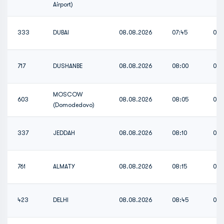
Airport)
333
DUBAI
08.08.2026
07:45
07:
717
DUSHANBE
08.08.2026
08:00
08:
MOSCOW
603
08.08.2026
08:05
08:
(Domodedovo)
337
JEDDAH
08.08.2026
08:10
08:
761
ALMATY
08.08.2026
08:15
08:
423
DELHI
08.08.2026
08:45
08: