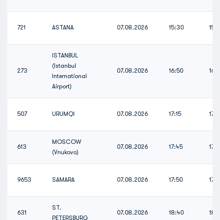
721
ASTANA
07.08.2026
15:30
15:
ISTANBUL
(Istanbul
273
07.08.2026
16:50
16:
International
Airport)
507
URUMQI
07.08.2026
17:15
17:1
MOSCOW
613
07.08.2026
17:45
17:
(Vnukovo)
9653
SAMARA
07.08.2026
17:50
17:
ST.
631
07.08.2026
18:40
18:
PETERSBURG