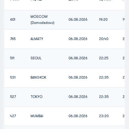
MOSCOW
601
06.08.2026
19:20
19:
(Domodedovo)
765
ALMATY
06.08.2026
20:40
20:
511
SEOUL
06.08.2026
22:25
22:
531
BANGKOK
06.08.2026
22:35
22:
527
TOKYO
06.08.2026
22:35
22:
427
MUMBAI
06.08.2026
23:20
23: