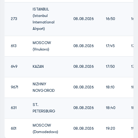
ISTANBUL
(Istanbul
273
08.08.2026
16:50
16:
International
Airport)
MOSCOW
613
08.08.2026
17:45
17:
(Vnukovo)
649
KAZAN
08.08.2026
17:50
17:
NIZHNIY
9671
08.08.2026
18:10
18:1
NOVGOROD
ST.
631
08.08.2026
18:40
18:
PETERSBURG
MOSCOW
601
08.08.2026
19:20
19:
(Domodedovo)