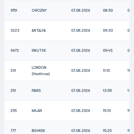
9701
GROZNY
07.08.2026
08:50
08:
3223
ANTALYA
07.08.2026
09:30
09:
9673
IRKUTSK
07.08.2026
09:45
09:
LONDON
201
07.08.2026
11:10
11:1
(Heathrow)
251
PARIS
07.08.2026
13:55
13:
255
MILAN
07.08.2026
15:10
15:1
777
BISHKEK
07.08.2026
15:20
15: