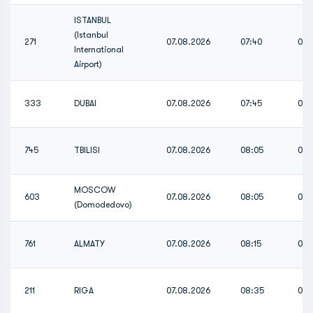
ISTANBUL
(Istanbul
271
07.08.2026
07:40
07:
International
Airport)
333
DUBAI
07.08.2026
07:45
07:
745
TBILISI
07.08.2026
08:05
08:
MOSCOW
603
07.08.2026
08:05
08:
(Domodedovo)
761
ALMATY
07.08.2026
08:15
08:
211
RIGA
07.08.2026
08:35
08: