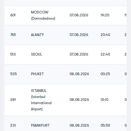
MOSCOW
601
07.08.2026
19:20
19:
(Domodedovo)
765
ALMATY
07.08.2026
20:40
20:
513
SEOUL
07.08.2026
22:40
22:
535
PHUKET
08.08.2026
00:25
00:
ISTANBUL
(Istanbul
281
08.08.2026
01:10
01:1
International
Airport)
231
FRANKFURT
08.08.2026
05:50
05: