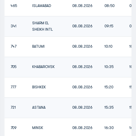
465
ISLAMABAD
08.08.2026
08:50
08:
SHARM EL
341
08.08.2026
09:15
09:
SHEIKH INTL
747
BATUMI
08.08.2026
10:10
10:1
705
KHABAROVSK
08.08.2026
10:35
10:
777
BISHKEK
08.08.2026
15:20
15:
721
ASTANA
08.08.2026
15:35
15:
709
MINSK
08.08.2026
16:30
16: