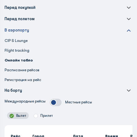
Перед покупкой
Перед полетом
В аэропорту
CIP & Lounge
Flight tracking
Онлайн табло
Расписание рейсов
Регистрация на рейс
На борту
Международные рейсы
Местные рейсы
Вылет
Прилет
Рейс
Город
Дата
Время
Ра