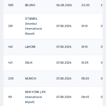
505
BEIJING
06.08.2026
23:30
23:
ISTANBUL
(Istanbul
281
07.08.2026
01:10
01:1
International
Airport)
461
LAHORE
07.08.2026
01:10
01:1
421
DELHI
07.08.2026
01:25
01:
235
MUNICH
07.08.2026
05:20
05:
NEW-YORK (JFK
101
International
07.08.2026
06:45
06:
Airport)