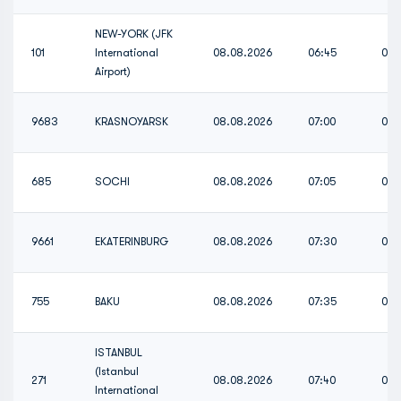
NEW-YORK (JFK
101
International
08.08.2026
06:45
06:
Airport)
9683
KRASNOYARSK
08.08.2026
07:00
07:
685
SOCHI
08.08.2026
07:05
07:
9661
EKATERINBURG
08.08.2026
07:30
07:
755
BAKU
08.08.2026
07:35
07:
ISTANBUL
(Istanbul
271
08.08.2026
07:40
07:
International