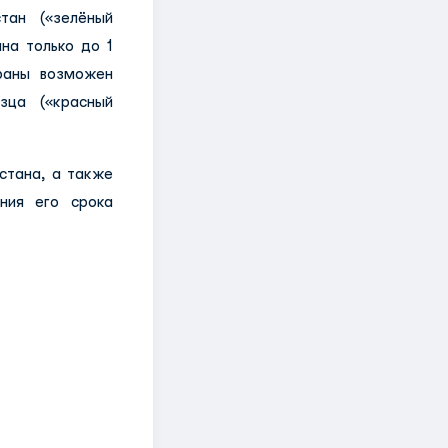
тан («зелёный
на только до 1
траны возможен
зца («красный
стана, а также
ния его срока