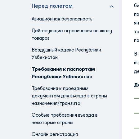
Перед полетом
б
п
Авиационная безопасность
я
Действующие ограничения по ввозу
т
товаров
па
Воздушный кодекс Республики
В
Узбекистан
в
Требования к паспортам
д
Республики Узбекистан
Д
Требования к проездным
документам для въезда в страны
назначения/транзита
Особые требования въезда в
некоторые страны
Онлайн регистрация