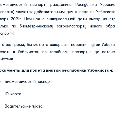
иометрический паспорт гражданина Республики Узбекис
аспорт») является действительным для выезда из Узбекиста
нваря 2021г. Начиная с вышеуказанной даты выезд из с
олько по биометрическому загранпаспорту нового обра
спорт»).
 то же время, Вы можете совершать поездки внутри Узбеки
ъехать в Узбекистан по «зелёному паспорту» до истече
ействия
окументы для полета внутри республики Узбекистан:
Биометрический паспорт
ID-карта
Водительские права