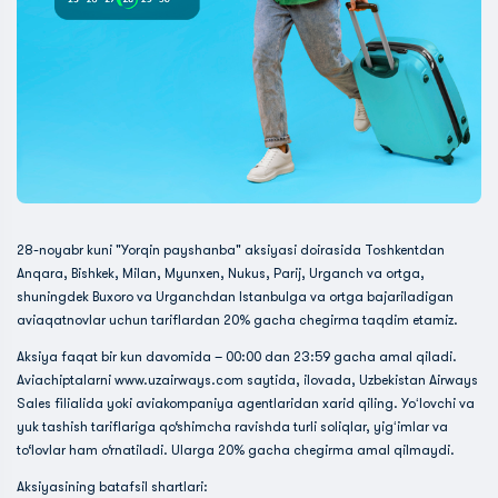
28-noyabr kuni "Yorqin payshanba" aksiyasi doirasida Toshkentdan
Anqara, Bishkek, Milan, Myunxen, Nukus, Parij, Urganch va ortga,
shuningdek Buxoro va Urganchdan Istanbulga va ortga bajariladigan
aviaqatnovlar uchun tariflardan 20% gacha chegirma taqdim etamiz.
Aksiya faqat bir kun davomida – 00:00 dan 23:59 gacha amal qiladi.
Aviachiptalarni www.uzairways.com saytida, ilovada, Uzbekistan Airways
Sales filialida yoki aviakompaniya agentlaridan xarid qiling. Yoʻlovchi va
yuk tashish tariflariga qo‘shimcha ravishda turli soliqlar, yigʻimlar va
to‘lovlar ham o‘rnatiladi. Ularga 20% gacha chegirma amal qilmaydi.
Aksiyasining batafsil shartlari: