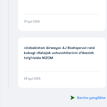
31 Iyul 2026
«Uzbekistan Airways» AJ Boshqaruvi raisi
kubogi «Kelajak uchuvchilari»ni o‘tkazish
to‘g‘risida NIZOM
28 Iyul 2026
Barcha yangiliklar