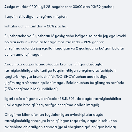
Aksiya muddati 2024-yil 28-noyabr soat 00:00 dan 23:59 gacha;
Taqdim etiladigan chegirma miqdori:
kattalar uchun tarifdan – 20% gacha;
2 yoshgacha va 2 yoshdan 12 yoshgacha bo‘lgan salonda joy egallovchi
bolalar uchun – bolalar tarifiga mos ravishda – 20% gacha;
chegirma salonda joy egallamaydigan va 2 yoshgacha bo‘lgan bolalar
uchun amal qilmaydi;
Aviachipta qaytarilganda/qayta bronlashtirilganda/qayta
rasmiylashtirilganda tarifga taqdim etilgan chegirma aviachiptani
qaytarish/qayta bronlashtirish/NO-SHOW uchun undiriladigan
yig‘imlarga nisbatan qo‘llanilmaydi. Bolalar uchun belgilangan tartibda
(25% chegirma bilan) undiriladi;
Ilgari sotib olingan aviachiptalar 28.11.2024da qayta rasmiylashtirilsa
yoki qayta bron qilinsa, tarifga chegirma qo‘llanilmaydi;
Chegirma bilan qisman foydalanilgan aviachiptalar qayta
rasmiylashtirilgan/qayta bron qilingan taqdirda, qayta hisob-kitob
aviachipta chiqarilgan sanada (ya’ni chegirma qo‘llanilgan holda)