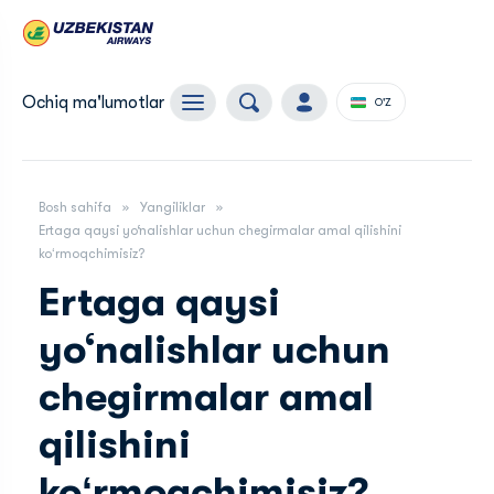
Ochiq ma'lumotlar
O'Z
Bosh sahifa
Yangiliklar
Ertaga qaysi yo‘nalishlar uchun chegirmalar amal qilishini
koʻrmoqchimisiz?
Ertaga qaysi
yo‘nalishlar uchun
chegirmalar amal
qilishini
koʻrmoqchimisiz?