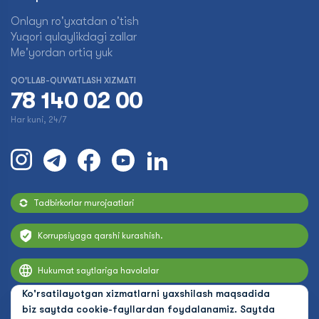
Onlayn ro'yxatdan o'tish
Yuqori qulaylikdagi zallar
Me'yordan ortiq yuk
QO'LLAB-QUVVATLASH XIZMATI
78 140 02 00
Har kuni, 24/7
Tadbirkorlar murojaatlari
Korrupsiyaga qarshi kurashish.
Hukumat saytlariga havolalar
Ko'rsatilayotgan xizmatlarni yaxshilash maqsadida
biz saytda cookie-fayllardan foydalanamiz. Saytda