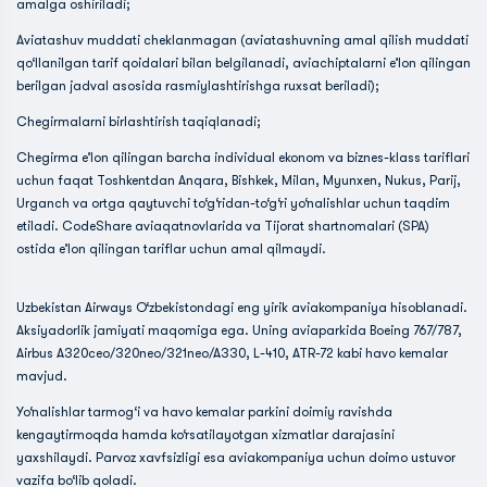
amalga oshiriladi;
Aviatashuv muddati cheklanmagan (aviatashuvning amal qilish muddati
qo‘llanilgan tarif qoidalari bilan belgilanadi, aviachiptalarni e’lon qilingan
berilgan jadval asosida rasmiylashtirishga ruxsat beriladi);
Chegirmalarni birlashtirish taqiqlanadi;
Chegirma e’lon qilingan barcha individual ekonom va biznes-klass tariflari
uchun faqat Toshkentdan Anqara, Bishkek, Milan, Myunxen, Nukus, Parij,
Urganch va ortga qaytuvchi to‘g‘ridan-to‘g‘ri yo‘nalishlar uchun taqdim
etiladi. CodeShare aviaqatnovlarida va Tijorat shartnomalari (SPA)
ostida e’lon qilingan tariflar uchun amal qilmaydi.
Uzbekistan Airways O‘zbekistondagi eng yirik aviakompaniya hisoblanadi.
Aksiyadorlik jamiyati maqomiga ega. Uning aviaparkida Boeing 767/787,
Airbus A320ceo/320neo/321neo/A330, L-410, ATR-72 kabi havo kemalar
mavjud.
Yo‘nalishlar tarmog‘i va havo kemalar parkini doimiy ravishda
kengaytirmoqda hamda ko‘rsatilayotgan xizmatlar darajasini
yaxshilaydi. Parvoz xavfsizligi esa aviakompaniya uchun doimo ustuvor
vazifa bo‘lib qoladi.