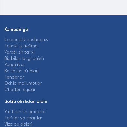
Kompaniya
Korporativ boshqaruv
Tashkiliy tuzilma
Yaratilish tarixi
Biz bilan bog'lanish
Yangiliklar
Bo'sh ish o'rinlari
Tenderlar
Ochiq ma'lumotlar
Charter reyslar
Sotib olishdan oldin
Yuk tashish qoidalari
Tariflar va shartlar
Viza qoidalari