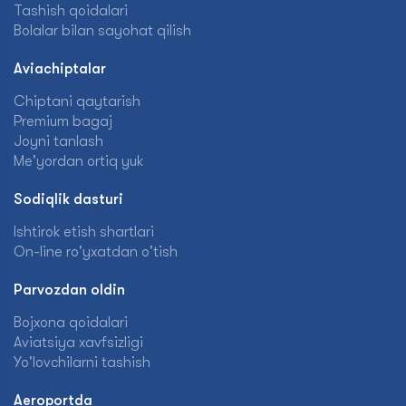
Tashish qoidalari
Bolalar bilan sayohat qilish
Aviachiptalar
Chiptani qaytarish
Premium bagaj
Joyni tanlash
Me'yordan ortiq yuk
Sodiqlik dasturi
Ishtirok etish shartlari
On-line ro'yxatdan o'tish
Parvozdan oldin
Bojxona qoidalari
Aviatsiya xavfsizligi
Yo'lovchilarni tashish
Aeroportda