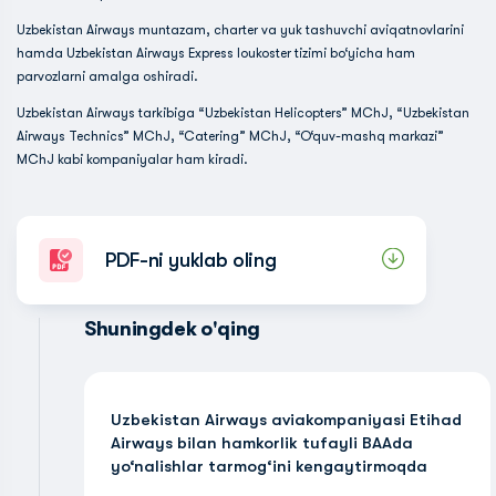
Uzbekistan Airways muntazam, charter va yuk tashuvchi aviqatnovlarini
hamda Uzbekistan Airways Express loukoster tizimi bo‘yicha ham
parvozlarni amalga oshiradi.
Uzbekistan Airways tarkibiga “Uzbekistan Helicopters” MChJ, “Uzbekistan
Airways Technics” MChJ, “Catering” MChJ, “O‘quv-mashq markazi”
MChJ kabi kompaniyalar ham kiradi.
PDF-ni yuklab oling
Shuningdek o'qing
Uzbekistan Airways aviakompaniyasi Etihad
Airways bilan hamkorlik tufayli BAAda
yo‘nalishlar tarmog‘ini kengaytirmoqda