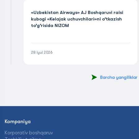
«Uzbekistan Airways» AJ Boshqaruvi raisi
kubogi «Kelajak uchuvchilari»ni o‘tkazish
to‘g‘risida NIZOM
28 Iyul 2026
Barcha yangiliklar
Kompaniya
Korporativ boshqaruv