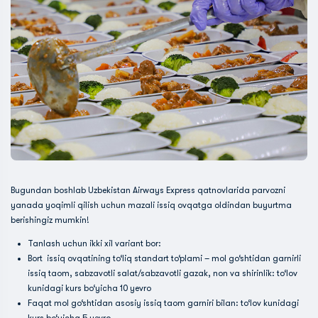
Bugundan boshlab Uzbekistan Airways Express qatnovlarida parvozni
yanada yoqimli qilish uchun mazali issiq ovqatga oldindan buyurtma
berishingiz mumkin!
Tanlash uchun ikki xil variant bor:
Bort issiq ovqatining to‘liq standart to‘plami – mol go‘shtidan garnirli
issiq taom, sabzavotli salat/sabzavotli gazak, non va shirinlik: to‘lov
kunidagi kurs bo‘yicha 10 yevro
Faqat mol go‘shtidan asosiy issiq taom garniri bilan: to‘lov kunidagi