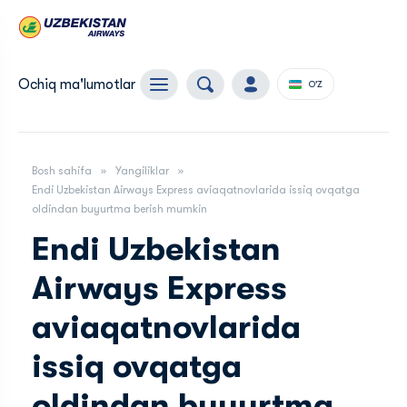
Ochiq ma'lumotlar
O'Z
Bosh sahifa
Yangiliklar
Endi Uzbekistan Airways Express aviaqatnovlarida issiq ovqatga
oldindan buyurtma berish mumkin
Endi Uzbekistan
Airways Express
aviaqatnovlarida
issiq ovqatga
oldindan buyurtma