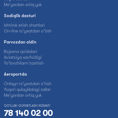
Me'yordan ortiq yuk
Sodiqlik dasturi
Ishtirok etish shartlari
On-line ro'yxatdan o'tish
Parvozdan oldin
Bojxona qoidalari
Aviatsiya xavfsizligi
Yo'lovchilarni tashish
Aeroportda
Onlayn ro'yxatdan o'tish
Yuqori qulaylikdagi zallar
Me'yordan ortiq yuk
QO'LLAB-QUVVATLASH XIZMATI
78 140 02 00