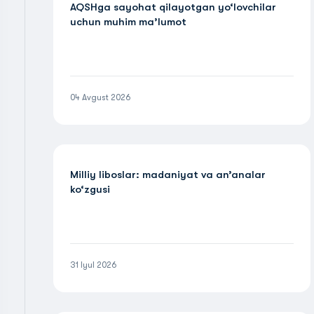
AQSHga sayohat qilayotgan yo‘lovchilar
uchun muhim ma’lumot
04 Avgust 2026
Milliy liboslar: madaniyat va an’analar
ko‘zgusi
31 Iyul 2026