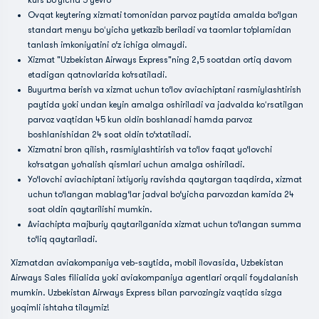
kurs bo‘yicha 5 yevro
Ovqat keytering xizmati tomonidan parvoz paytida amalda bo‘lgan
standart menyu boʻyicha yetkazib beriladi va taomlar to‘plamidan
tanlash imkoniyatini o‘z ichiga olmaydi.
Xizmat "Uzbekistan Airways Express"ning 2,5 soatdan ortiq davom
etadigan qatnovlarida ko‘rsatiladi.
Buyurtma berish va xizmat uchun to‘lov aviachiptani rasmiylashtirish
paytida yoki undan keyin amalga oshiriladi va jadvalda koʻrsatilgan
parvoz vaqtidan 45 kun oldin boshlanadi hamda parvoz
boshlanishidan 24 soat oldin to‘xtatiladi.
Xizmatni bron qilish, rasmiylashtirish va to‘lov faqat yo‘lovchi
ko‘rsatgan yo‘nalish qismlari uchun amalga oshiriladi.
Yo‘lovchi aviachiptani ixtiyoriy ravishda qaytargan taqdirda, xizmat
uchun to‘langan mablag‘lar jadval bo‘yicha parvozdan kamida 24
soat oldin qaytarilishi mumkin.
Aviachipta majburiy qaytarilganida xizmat uchun to‘langan summa
to‘liq qaytariladi.
Xizmatdan aviakompaniya veb-saytida, mobil ilovasida, Uzbekistan
Airways Sales filialida yoki aviakompaniya agentlari orqali foydalanish
mumkin. Uzbekistan Airways Express bilan parvozingiz vaqtida sizga
yoqimli ishtaha tilaymiz!