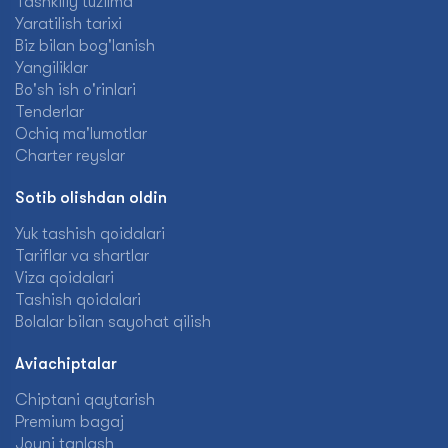
Tashkiliy tuzilma
Yaratilish tarixi
Biz bilan bog'lanish
Yangiliklar
Bo'sh ish o'rinlari
Tenderlar
Ochiq ma'lumotlar
Charter reyslar
Sotib olishdan oldin
Yuk tashish qoidalari
Tariflar va shartlar
Viza qoidalari
Tashish qoidalari
Bolalar bilan sayohat qilish
Aviachiptalar
Chiptani qaytarish
Premium bagaj
Joyni tanlash