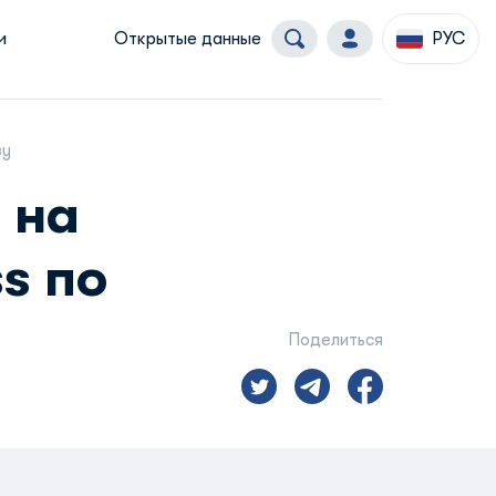
и
Открытые данные
РУС
зу
 на
s по
Поделиться