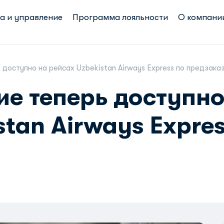
а и управление
Программа лояльности
О компани
 доступно на рейсах Uzbekistan Airways Express по предзака
ие теперь доступно
stan Airways Expres