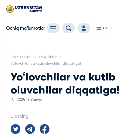
Ochiq ma'lumotlar
O'Z
Bosh sahifa
Yangiliklar
Yo‘lovchilar va kutib oluvchilar diqqatiga!
Yo‘lovchilar va kutib
oluvchilar diqqatiga!
2024 18 Yanvar
Ulashing