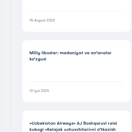
04 Avgust 2026
Milliy liboslar: madaniyat va an’analar
ko‘zgusi
31 Iyul 2026
«Uzbekistan Airways» AJ Boshqaruvi raisi
kubogi «Kelajak uchuvchilari»ni o‘tkazish