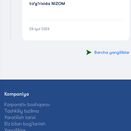
to‘g‘risida NIZOM
28 Iyul 2026
Barcha yangiliklar
Kompaniya
Korporativ boshqaruv
Tashkiliy tuzilma
Yaratilish tarixi
Biz bilan bog'lanish
Yangiliklar