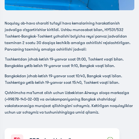
Noqulay ob-havo sharoiti tufayli havo kemalarining harakatlanish
jadvaliga o‘zgartirishlar kiritildi. Ushbu munosabat bilan, HY531/532
Toshkent-Bangkok-Toshkent yo‘nalishi bo‘yicha reysi parvoz jadvalidan
taxminan 2 soatu 30 daqiqa kechikib amalga oshirilishi rejalashtirilgan.
Parvozning taxminiy amalga oshirilishi jadvali:
Toshkentdan jo‘nab ketish 19-yanvar soat 01:00, Toshkent vaqti bilan.
Bangkokka yetib kelish 19-yanvar soat 9:10, Bangkok vaqti bilan.
Bangkokdan jo‘nab ketish 19-yanvar soat 10:40, Bangkok vaqti bilan.
Toshkentga yetib kelish 19-yanvar soat 15:40, Toshkent vaqti bilan.
Qo‘shimcha ma’lumot olish uchun Uzbekistan Airways aloqa markaziga
(+99878-140-02-00) va aviakompaniyaning Bangkok shahridagi
vakolatxonasiga murojaat qilishingizni so‘raymiz. Keltirilgan noqulayliklar
uchun uzr so‘raymiz va tushunishingizga umid qilamiz.