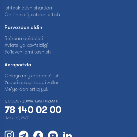
Ishtirok etish shartlari
On-line ro'yxatdan o'tish
Parvozdan oldin
Bojxona qoidalari
Aviatsiya xavfsizligi
Yo'lovchilarni tashish
Aeroportda
Onlayn ro'yxatdan o'tish
Yuqori qulaylikdagi zallar
Me'yordan ortiq yuk
QO'LLAB-QUVVATLASH XIZMATI
78 140 02 00
Har kuni, 24/7