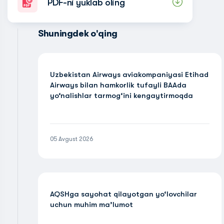
PDF-ni yuklab oling
Shuningdek o'qing
Uzbekistan Airways aviakompaniyasi Etihad
Airways bilan hamkorlik tufayli BAAda
yo‘nalishlar tarmog‘ini kengaytirmoqda
05 Avgust 2026
AQSHga sayohat qilayotgan yo‘lovchilar
uchun muhim ma’lumot