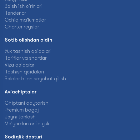
Bo'sh ish o'rinlari
Tenderlar
Ochiq ma'lumotlar
Charter reyslar
Sotib olishdan oldin
Yuk tashish qoidalari
Tariflar va shartlar
Viza qoidalari
Tashish qoidalari
Bolalar bilan sayohat qilish
Aviachiptalar
Chiptani qaytarish
Premium bagaj
Joyni tanlash
Me'yordan ortiq yuk
Sodiqlik dasturi