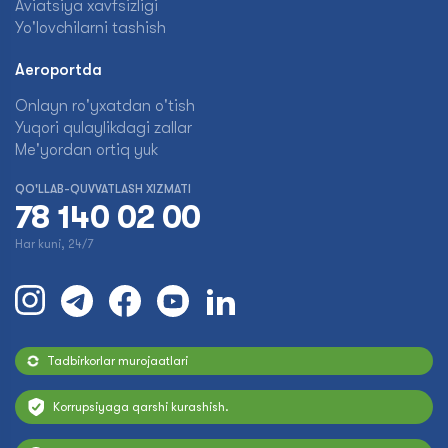
Aviatsiya xavfsizligi
Yo'lovchilarni tashish
Aeroportda
Onlayn ro'yxatdan o'tish
Yuqori qulaylikdagi zallar
Me'yordan ortiq yuk
QO'LLAB-QUVVATLASH XIZMATI
78 140 02 00
Har kuni, 24/7
Tadbirkorlar murojaatlari
Korrupsiyaga qarshi kurashish.