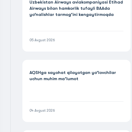
Uzbekistan Airways aviakompaniyasi Etihad
Airways bilan hamkorlik tufayli BAAda
yo‘nalishlar tarmog‘ini kengaytirmoqda
05 Avgust 2026
AQSHga sayohat qilayotgan yo‘lovchilar
uchun muhim ma’lumot
04 Avgust 2026