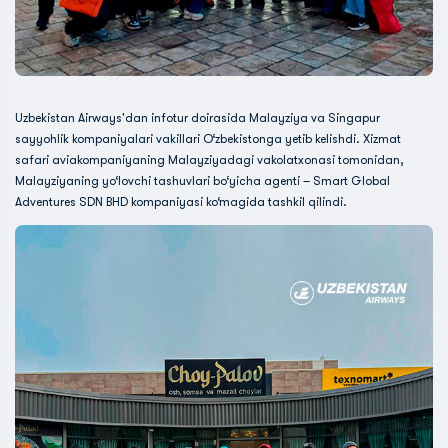
Uzbekistan Airways'dan infotur doirasida Malayziya va Singapur
sayyohlik kompaniyalari vakillari O‘zbekistonga yetib kelishdi. Xizmat
safari aviakompaniyaning Malayziyadagi vakolatxonasi tomonidan,
Malayziyaning yo‘lovchi tashuvlari bo‘yicha agenti – Smart Global
Adventures SDN BHD kompaniyasi ko‘magida tashkil qilindi.