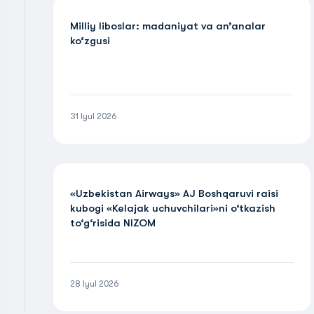
Milliy liboslar: madaniyat va an’analar
ko‘zgusi
31 Iyul 2026
«Uzbekistan Airways» AJ Boshqaruvi raisi
kubogi «Kelajak uchuvchilari»ni o‘tkazish
to‘g‘risida NIZOM
28 Iyul 2026