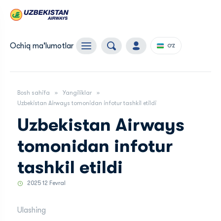
Ochiq ma'lumotlar
O'Z
Bosh sahifa
Yangiliklar
Uzbekistan Airways tomonidan infotur tashkil etildi
Uzbekistan Airways
tomonidan infotur
tashkil etildi
2025 12 Fevral
Ulashing