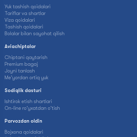
Yuk tashish qoidalari
Tariflar va shartlar
Viza qoidalari
Tashish qoidalari
Bolalar bilan sayohat qilish
Aviachiptalar
Chiptani qaytarish
Premium bagaj
Joyni tanlash
Me'yordan ortiq yuk
Sodiqlik dasturi
Ishtirok etish shartlari
On-line ro'yxatdan o'tish
Parvozdan oldin
Bojxona qoidalari