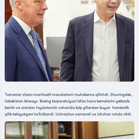
Tomonlar o‘zaro manfaatli masalalarni muhokama qilishdi. Shuningdek,
Uzbekistan Airways Boeing korporatsiyasi bilan havo kemalarini yetkazib
berish va ulardan foydalanish sohasida ko‘p yillardan buyon hamkorlik
qilib kelayotgani ta’kidlandi. Uchrashuv samarali va ishchan ruhda o‘tdi.