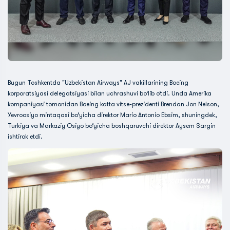
Bugun Toshkentda "Uzbekistan Airways" AJ vakillarining Boeing
korporatsiyasi delegatsiyasi bilan uchrashuvi bo‘lib o‘tdi. Unda Amerika
kompaniyasi tomonidan Boeing katta vitse-prezidenti Brendan Jon Nelson,
Yevroosiyo mintaqasi bo‘yicha direktor Mario Antonio Ebsim, shuningdek,
Turkiya va Markaziy Osiyo bo‘yicha boshqaruvchi direktor Aysem Sargin
ishtirok etdi.