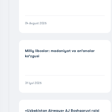
04 Avgust 2026
Milliy liboslar: madaniyat va an’analar
ko‘zgusi
31 Iyul 2026
«Uzbekistan Airways» AJ Boshqaruvi raisi