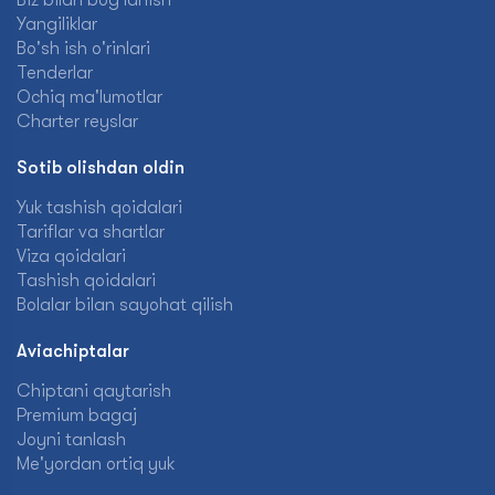
Biz bilan bog'lanish
Yangiliklar
Bo'sh ish o'rinlari
Tenderlar
Ochiq ma'lumotlar
Charter reyslar
Sotib olishdan oldin
Yuk tashish qoidalari
Tariflar va shartlar
Viza qoidalari
Tashish qoidalari
Bolalar bilan sayohat qilish
Aviachiptalar
Chiptani qaytarish
Premium bagaj
Joyni tanlash
Me'yordan ortiq yuk