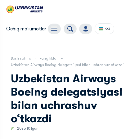
Ochiq ma'lumotlar
O'Z
Bosh sahifa
Yangiliklar
Uzbekistan Airways Boeing delegatsiyasi bilan uchrashuv o‘tkazdi
Uzbekistan Airways
Boeing delegatsiyasi
bilan uchrashuv
o‘tkazdi
2025 10 Iyun