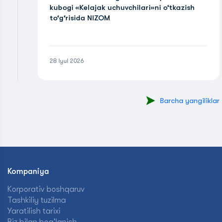
kubogi «Kelajak uchuvchilari»ni o‘tkazish
to‘g‘risida NIZOM
28 Iyul 2026
Barcha yangiliklar
Kompaniya
Korporativ boshqaruv
Tashkiliy tuzilma
Yaratilish tarixi