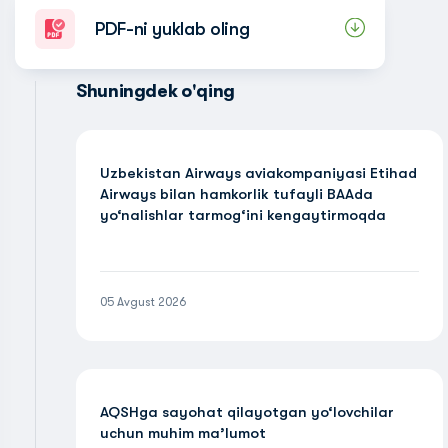
PDF-ni yuklab oling
Shuningdek o'qing
Uzbekistan Airways aviakompaniyasi Etihad
Airways bilan hamkorlik tufayli BAAda
yo‘nalishlar tarmog‘ini kengaytirmoqda
05 Avgust 2026
AQSHga sayohat qilayotgan yo‘lovchilar
uchun muhim ma’lumot