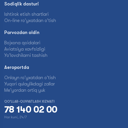
Sodiqlik dasturi
Ishtirok etish shartlari
On-line ro'yxatdan o'tish
Parvozdan oldin
Bojxona qoidalari
Aviatsiya xavfsizligi
Yo'lovchilarni tashish
Aeroportda
Onlayn ro'yxatdan o'tish
Yuqori qulaylikdagi zallar
Me'yordan ortiq yuk
QO'LLAB-QUVVATLASH XIZMATI
78 140 02 00
Har kuni, 24/7