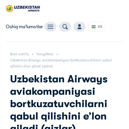
Ochiq ma'lumotlar
O'Z
Bosh sahifa
Yangiliklar
Uzbekistan Airways aviakompaniyasi bortkuzatuvchilarni qabul
qilishini e’lon qiladi (qizlar)
Uzbekistan Airways
aviakompaniyasi
bortkuzatuvchilarni
qabul qilishini e’lon
qiladi (qizlar)