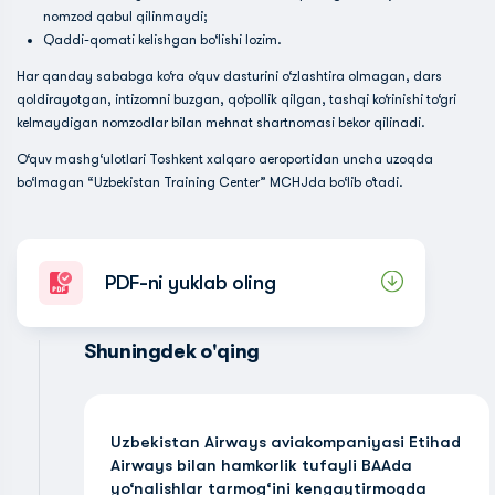
nomzod qabul qilinmaydi;
Qaddi-qomati kelishgan bo‘lishi lozim.
Har qanday sababga ko‘ra o‘quv dasturini o‘zlashtira olmagan, dars
qoldirayotgan, intizomni buzgan, qo‘pollik qilgan, tashqi ko‘rinishi to‘gri
kelmaydigan nomzodlar bilan mehnat shartnomasi bekor qilinadi.
O‘quv mashg‘ulotlari Toshkent xalqaro aeroportidan uncha uzoqda
bo‘lmagan “Uzbekistan Training Center” MCHJda bo‘lib o‘tadi.
PDF-ni yuklab oling
Shuningdek o'qing
Uzbekistan Airways aviakompaniyasi Etihad
Airways bilan hamkorlik tufayli BAAda
yo‘nalishlar tarmog‘ini kengaytirmoqda