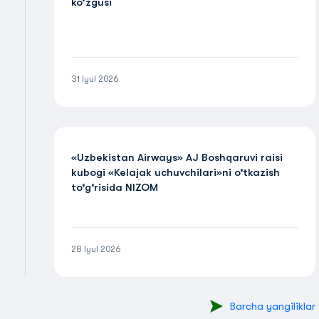
ko‘zgusi
31 Iyul 2026
«Uzbekistan Airways» AJ Boshqaruvi raisi
kubogi «Kelajak uchuvchilari»ni o‘tkazish
to‘g‘risida NIZOM
28 Iyul 2026
Barcha yangiliklar