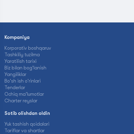
Kompaniya
Korporativ boshqaruv
Tashkiliy tuzilma
Yaratilish tarixi
Biz bilan bog'lanish
Yangiliklar
Bo'sh ish o'rinlari
Tenderlar
Ochiq ma'lumotlar
Charter reyslar
Sotib olishdan oldin
Yuk tashish qoidalari
Tariflar va shartlar