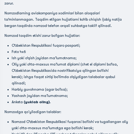
zarur.
Nomzodlarning aviakompaniya xodimlari bilan aloqalari
ta‘minlanmagan. Taqdim etilgan hujjatlarni ko‘rib chiqish ijobiy natija
bergan taqdirda nomzod telefon orqali suhbatga taklif qilinadi.
Nomzod taqdim etishi zarur bo‘lgan hujjatlar:
O‘zbekiston Respublikasi fuqaro pasporti;
Foto 4х6
Ish yoki o‘qish joyidan ma’lumotnoma;
Oliy yoki o‘rta-maxsus ma’lumot diplomi (chet el diplomi bo‘lsa,
O‘zbekiston Respublikasida nostrifikatsiya qilingan bo‘lishi
kerak); ishga faqat sirt`qi bo’limda o‘qiydigan talabalar qabul
qilinadi;
Harbiy guvohnoma (agar bo’lsa);
Yashash joyidan ma’lumotnoma;
Anketa
(yuklab oling)
.
Nomzodga qo'yiladigan talablar:
Nomzod O‘zbekiston Respublikasi fuqarosi bo‘lishi va tugallangan oliy
yoki o‘rta-maxsus ma’lumotga ega bo‘lishi kerak;