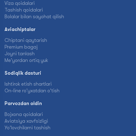
Viza qoidalari
Tashish qoidalari
Bolalar bilan sayohat qilish
Aviachiptalar
Chiptani qaytarish
Premium bagaj
Joyni tanlash
Me'yordan ortiq yuk
Sodiqlik dasturi
Ishtirok etish shartlari
On-line ro'yxatdan o'tish
Parvozdan oldin
Bojxona qoidalari
Aviatsiya xavfsizligi
Yo'lovchilarni tashish