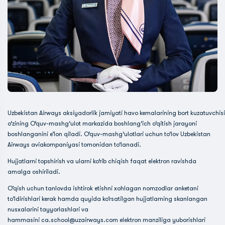
Uzbekistan Airways aksiyadorlik jamiyati havo kemalarining bort kuzatuvchisi
o‘zining O‘quv-mashg‘ulot markazida boshlang‘ich o‘qitish jarayoni
boshlanganini e’lon qiladi. O‘quv-mashg‘ulotlari uchun to‘lov Uzbekistan
Airways aviakompaniyasi tomonidan to‘lanadi.
Hujjatlarni topshirish va ularni ko‘rib chiqish faqat elektron ravishda
amalga oshiriladi.
O’qish uchun tanlovda ishtirok etishni xohlagan nomzodlar anketani
to’ldirishlari kerak hamda quyida ko’rsatilgan hujjatlarning skanlangan
nusxalarini tayyorlashlari va
hammasini ca.school@uzairways.com elektron manziliga yuborishlari