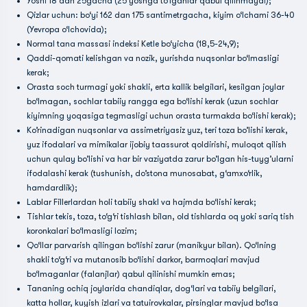
Yoshi 18 dan 25gacha (25 yoshga to‘lganlar qabul qilinmaydi);
Qizlar uchun: bo‘yi 162 dan 175 santimetrgacha, kiyim o‘lchami 36-40
(Yevropa o‘lchovida);
Normal tana massasi indeksi Ketle bo‘yicha (18,5-24,9);
Qaddi-qomati kelishgan va nozik, yurishda nuqsonlar bo‘lmasligi
kerak;
Orasta soch turmagi yoki shakli, erta kallik belgilari, kesilgan joylar
bo‘lmagan, sochlar tabiiy rangga ega bo‘lishi kerak (uzun sochlar
kiyimning yoqasiga tegmasligi uchun orasta turmakda bo‘lishi kerak);
Ko’rinadigan nuqsonlar va assimetriyasiz yuz, teri toza bo’lishi kerak,
yuz ifodalari va mimikalar ijobiy taassurot qoldirishi, muloqot qilish
uchun qulay bo’lishi va har bir vaziyatda zarur bo’lgan his-tuyg’ularni
ifodalashi kerak (tushunish, do’stona munosabat, g‘amxo‘rlik,
hamdardlik);
Lablar Fillerlardan holi tabiiy shakl va hajmda bo‘lishi kerak;
Tishlar tekis, toza, to‘g‘ri tishlash bilan, old tishlarda oq yoki sariq tish
koronkalari bo‘lmasligi lozim;
Qo‘llar parvarish qilingan bo‘lishi zarur (manikyur bilan). Qo‘lning
shakli to‘g‘ri va mutanosib bo‘lishi darkor, barmoqlari mavjud
bo‘lmaganlar (falanjlar) qabul qilinishi mumkin emas;
Tananing ochiq joylarida chandiqlar, dog‘lari va tabiiy belgilari,
katta hollar, kuyish izlari va tatuirovkalar, pirsinglar mavjud bo‘lsa