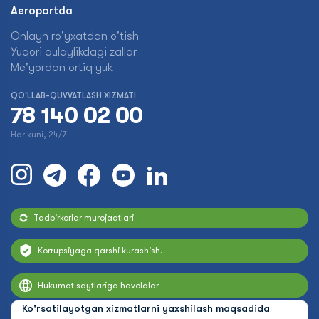
Aeroportda
Onlayn ro'yxatdan o'tish
Yuqori qulaylikdagi zallar
Me'yordan ortiq yuk
QO'LLAB-QUVVATLASH XIZMATI
78 140 02 00
Har kuni, 24/7
Tadbirkorlar murojaatlari
Korrupsiyaga qarshi kurashish.
Hukumat saytlariga havolalar
Ko'rsatilayotgan xizmatlarni yaxshilash maqsadida