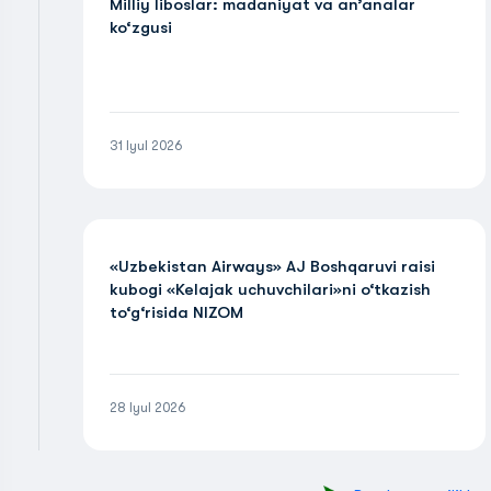
Milliy liboslar: madaniyat va an’analar
ko‘zgusi
31 Iyul 2026
«Uzbekistan Airways» AJ Boshqaruvi raisi
kubogi «Kelajak uchuvchilari»ni o‘tkazish
to‘g‘risida NIZOM
28 Iyul 2026