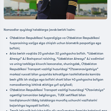
Nomzodlar quyidagi talablarga javob berishi lozim:
O‘zbekiston Respublikasi fuqaroligiga va O‘zbekiston Respublikasi
fuqarosining xorijga elga chiqish uchun biometrik pasportiga ega
bo‘lishi;
Ariza berish vaqtida 20 yoshdan 32 yoshgacha bo‘lish. “Uzbekistan
Airways” AJ Boshqaruvi raisining, “Uzbekistan Airways” AJ xodimlari
va uning tarkibiga kiruvchi korxonalar, shuningdek, O‘zbekiston
Respublikasi Transport vazirligi huzuridagi “O‘zaeronavigatsiya”
markazi ruxsati bilan yuqorida ko‘rsatilgan tashkilotlarda kamida
besh yillik ish stajiga ega bo‘lishi sharti bilan 40 yoshgacha bo‘lgan
nomzodlarning ishtirok etishiga yo‘l qo‘yiladi;
O‘zbekiston Respublikasi Transport vazirligi huzuridagi “O‘zaviatsiya”
agentligi tomonidan belgilangan, TUEK sertifikati bilan
tasdiqlanuvchi tibbiy talablarga muvofiq uchuvchi vazifalarini
bajarishga layoqatli bo‘lishi;
Texnik ixtisoslik bo‘yicha to‘liq oliy ma’lumotga (kamida bakalavr) ega