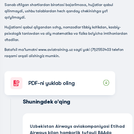
Sanab o‘tilgan shartlardan birortasi bajarilmasa, hujjatlar qabul
qilinmaydi, ushbu talablardan hech qanday chekinishga yo‘l
qo‘yilmaydi.
Hujjatlarni qabul qilgandan so‘ng, nomzodlar tibbiy ko‘rikdan, kasbiy-
psixologik tanlovdan va oliy matematika va fizika bo‘yicha imtihonlardan
o‘tadilar.
Batafsil maʼlumotni www.aviatraining.uz sayti yoki (71)2553403 telefon
raqami orqali olishingiz mumkin.
PDF-ni yuklab oling
Shuningdek o'qing
Uzbekistan Airways aviakompaniyasi Etihad
Airways bilan hamkorlik tufayli BAAda