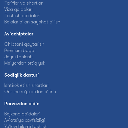
Tariflar va shartlar
Viza qoidalari
Tashish qoidalari
Bolalar bilan sayohat qilish
Aviachiptalar
Chiptani qaytarish
Premium bagaj
Joyni tanlash
Me'yordan ortiq yuk
Sodiqlik dasturi
Ishtirok etish shartlari
On-line ro'yxatdan o'tish
Parvozdan oldin
Bojxona qoidalari
Aviatsiya xavfsizligi
Yo'lovchilarni tashish