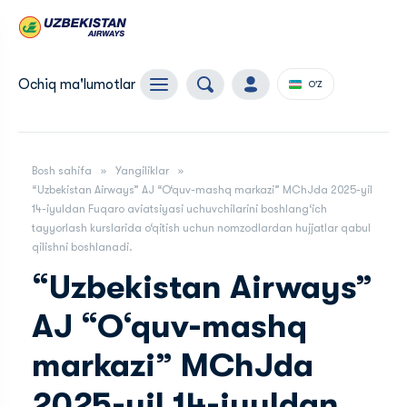
Ochiq ma'lumotlar
O'Z
Bosh sahifa
Yangiliklar
“Uzbekistan Airways” AJ “O‘quv-mashq markazi” MChJda 2025-yil
14-iyuldan Fuqaro aviatsiyasi uchuvchilarini boshlang‘ich
tayyorlash kurslarida o‘qitish uchun nomzodlardan hujjatlar qabul
qilishni boshlanadi.
“Uzbekistan Airways”
AJ “O‘quv-mashq
markazi” MChJda
2025-yil 14-iyuldan