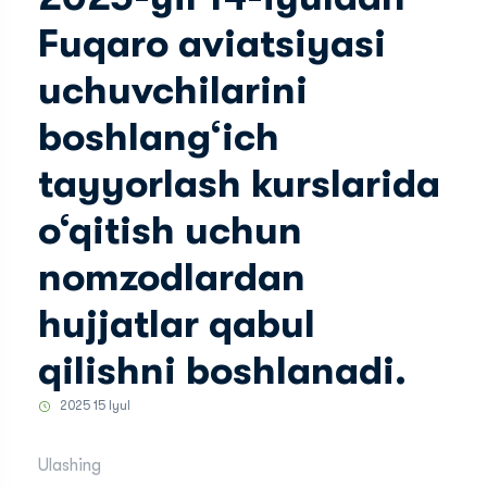
Fuqaro aviatsiyasi
uchuvchilarini
boshlang‘ich
tayyorlash kurslarida
o‘qitish uchun
nomzodlardan
hujjatlar qabul
qilishni boshlanadi.
2025 15 Iyul
Ulashing