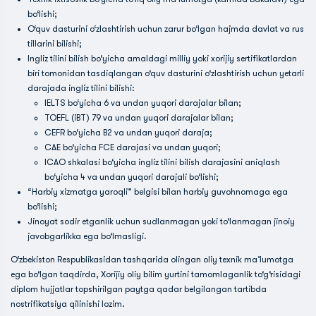
bo‘lishi;
O‘quv dasturini o‘zlashtirish uchun zarur bo‘lgan hajmda davlat va rus
tillarini bilishi;
Ingliz tilini bilish bo‘yicha amaldagi milliy yoki xorijiy sertifikatlardan
biri tomonidan tasdiqlangan o‘quv dasturini o‘zlashtirish uchun yetarli
darajada ingliz tilini bilishi:
IELTS bo‘yicha 6 va undan yuqori darajalar bilan;
TOEFL (iBT) 79 va undan yuqori darajalar bilan;
CEFR bo‘yicha B2 va undan yuqori daraja;
CAE bo‘yicha FCE darajasi va undan yuqori;
ICAO shkalasi bo‘yicha ingliz tilini bilish darajasini aniqlash
bo‘yicha 4 va undan yuqori darajali bo‘lishi;
“Harbiy xizmatga yaroqli” belgisi bilan harbiy guvohnomaga ega
bo‘lishi;
Jinoyat sodir etganlik uchun sudlanmagan yoki to‘lanmagan jinoiy
javobgarlikka ega bo‘lmasligi.
O‘zbekiston Respublikasidan tashqarida olingan oliy texnik ma’lumotga
ega bo‘lgan taqdirda, Xorijiy oliy bilim yurtini tamomlaganlik to‘g‘risidagi
diplom hujjatlar topshirilgan paytga qadar belgilangan tartibda
nostrifikatsiya qilinishi lozim.