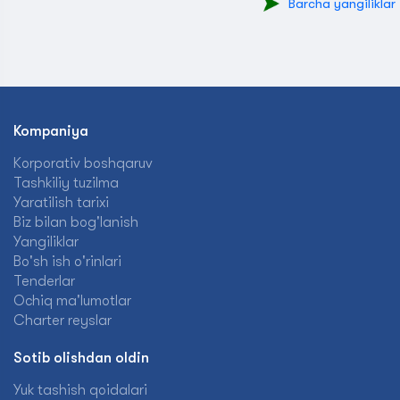
Barcha yangiliklar
Kompaniya
Korporativ boshqaruv
Tashkiliy tuzilma
Yaratilish tarixi
Biz bilan bog'lanish
Yangiliklar
Bo'sh ish o'rinlari
Tenderlar
Ochiq ma'lumotlar
Charter reyslar
Sotib olishdan oldin
Yuk tashish qoidalari