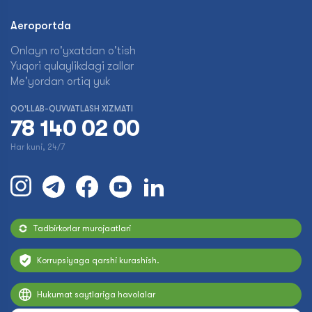
Aeroportda
Onlayn ro'yxatdan o'tish
Yuqori qulaylikdagi zallar
Me'yordan ortiq yuk
QO'LLAB-QUVVATLASH XIZMATI
78 140 02 00
Har kuni, 24/7
Tadbirkorlar murojaatlari
Korrupsiyaga qarshi kurashish.
Hukumat saytlariga havolalar