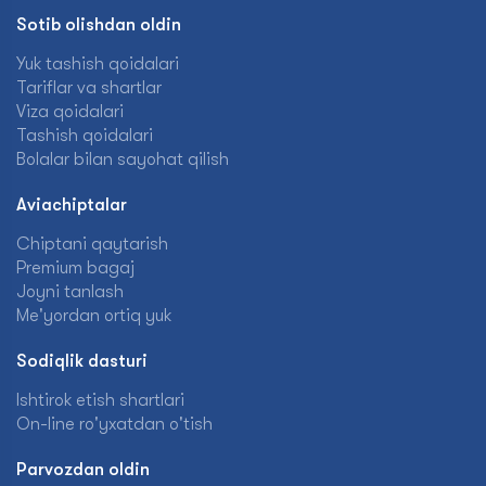
Sotib olishdan oldin
Yuk tashish qoidalari
Tariflar va shartlar
Viza qoidalari
Tashish qoidalari
Bolalar bilan sayohat qilish
Aviachiptalar
Chiptani qaytarish
Premium bagaj
Joyni tanlash
Me'yordan ortiq yuk
Sodiqlik dasturi
Ishtirok etish shartlari
On-line ro'yxatdan o'tish
Parvozdan oldin