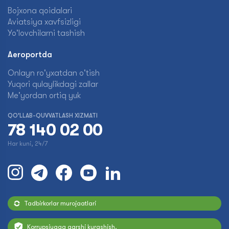
Bojxona qoidalari
Aviatsiya xavfsizligi
Yo'lovchilarni tashish
Aeroportda
Onlayn ro'yxatdan o'tish
Yuqori qulaylikdagi zallar
Me'yordan ortiq yuk
QO'LLAB-QUVVATLASH XIZMATI
78 140 02 00
Har kuni, 24/7
Tadbirkorlar murojaatlari
Korrupsiyaga qarshi kurashish.