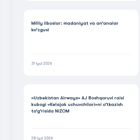
Milliy liboslar: madaniyat va an’analar
ko‘zgusi
31 Iyul 2026
«Uzbekistan Airways» AJ Boshqaruvi raisi
kubogi «Kelajak uchuvchilari»ni o‘tkazish
to‘g‘risida NIZOM
28 Iyul 2026