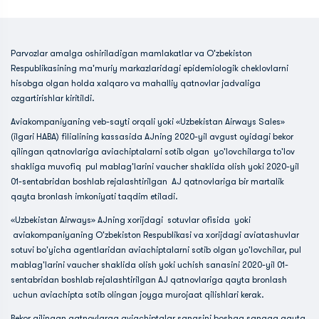
Parvozlar amalga oshiriladigan mamlakatlar va O'zbekiston
Respublikasining ma'muriy markazlaridagi epidemiologik cheklovlarni
hisobga olgan holda xalqaro va mahalliy qatnovlar jadvaliga
ozgartirishlar kiritildi.
Aviakompaniyaning veb-sayti orqali yoki «Uzbekistan Airways Sales»
(ilgari HABA) filialining kassasida AJning 2020-yil avgust oyidagi bekor
qilingan qatnovlariga aviachiptalarni sotib olgan yo'lovchilarga to'lov
shakliga muvofiq pul mablag'larini vaucher shaklida olish yoki 2020-yil
01-sentabridan boshlab rejalashtirilgan AJ qatnovlariga bir martalik
qayta bronlash imkoniyati taqdim etiladi.
«Uzbekistan Airways» AJning xorijdagi sotuvlar ofisida yoki
aviakompaniyaning O'zbekiston Respublikasi va xorijdagi aviatashuvlar
sotuvi bo'yicha agentlaridan aviachiptalarni sotib olgan yo'lovchilar, pul
mablag'larini vaucher shaklida olish yoki uchish sanasini 2020-yil 01-
sentabridan boshlab rejalashtirilgan AJ qatnovlariga qayta bronlash
uchun aviachipta sotib olingan joyga murojaat qilishlari kerak.
Bekor qilingan qatnovlarga aviachiptalar sanasini boshqa sanaga qayta