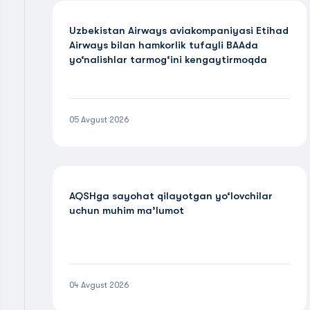
Uzbekistan Airways aviakompaniyasi Etihad
Airways bilan hamkorlik tufayli BAAda
yo‘nalishlar tarmog‘ini kengaytirmoqda
05 Avgust 2026
AQSHga sayohat qilayotgan yo‘lovchilar
uchun muhim ma’lumot
04 Avgust 2026