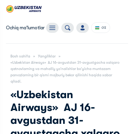
Ochiq ma'lumotlar
O'Z
Bosh sahifa
Yangiliklar
«Uzbekistan Airways» AJ 16-avgustdan 31-avgustgacha xalqaro
qatnovlarning va mahalliy yo'nalishlar bo'yicha muntazam
parvozlarning bir qismi majburiy bekor qilinishi haqida xabar
qiladi.
«Uzbekistan
Airways» AJ 16-
avgustdan 31-
avgustgacha xalqaro