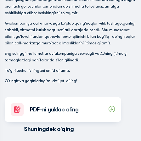
bronlash yo'lovchilar tomonidan qo'shimcha to'lovlarsiz amalga
oshirilishiga e`tibor berishingizni so'raymiz.
Aviakompaniya call-markaziga ko'plab qo'ng'iroqlar kelib tushayotganligi
sababli, xizmatni kutish vaqti sezilarli darajada oshdi. Shu munosabat
bilan, yo'lovchilardan qatnovlar bekor qilinishi bilan bog'liq qo'ng'iroqlar
bilan call-markazga murojaat qilmasliklarini iltimos qilamiz.
Eng so'nggi ma'lumotlar aviakompaniya veb-sayti va AJning ijtimoiy
tarmoqlardagi sahifalarida e'lon qilinadi.
To'g'ri tushunishingizni umid qilamiz.
O'zingiz va yaqinlaringizni ehtiyot qiling!
PDF-ni yuklab oling
Shuningdek o'qing