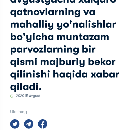
qatnovlarning va
mahalliy yo'nalishlar
bo'yicha muntazam
parvozlarning bir
qismi majburiy bekor
qilinishi haqida xabar
qiladi.
2020 15 Avgust
Ulashing