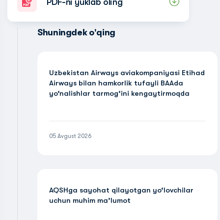
PDF-ni yuklab oling
Shuningdek o'qing
Uzbekistan Airways aviakompaniyasi Etihad
Airways bilan hamkorlik tufayli BAAda
yo‘nalishlar tarmog‘ini kengaytirmoqda
05 Avgust 2026
AQSHga sayohat qilayotgan yo‘lovchilar
uchun muhim ma’lumot