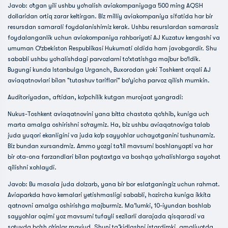
Javob: o‘tgan yili ushbu yo‘nalish aviakompaniyaga 500 ming AQSH
dollaridan ortiq zarar keltirgan. Biz milliy aviakompaniya sifatida har bir
resursdan samarali foydalanishimiz kerak. Ushbu resurslardan samarasiz
foydalanganlik uchun aviakompaniya rahbariyati AJ Kuzatuv kengashi va
umuman O‘zbekiston Respublikasi Hukumati oldida ham javobgardir. Shu
sababli ushbu yo‘nalishdagi parvozlarni to‘xtatishga majbur bo‘ldik.
Bugungi kunda Istanbulga Urganch, Buxorodan yoki Toshkent orqali AJ
aviaqatnovlari bilan "tutashuv tariflari" bo‘yicha parvoz qilish mumkin.
Auditoriyadan, aftidan, ko‘pchilik kutgan murojaat yangradi:
Nukus-Toshkent aviaqatnovini yana bitta chastota qo‘shib, kuniga uch
marta amalga oshirishni so‘raymiz. Ha, biz ushbu aviaqatnoviga talab
juda yuqori ekanligini va juda ko‘p sayyohlar uchayotganini tushunamiz.
Biz bundan xursandmiz. Ammo yozgi ta’til mavsumi boshlanyapti va har
bir ota-ona farzandlari bilan poytaxtga va boshqa yo‘nalishlarga sayohat
qilishni xohlaydi.
Javob: Bu masala juda dolzarb, yana bir bor eslatganingiz uchun rahmat.
Aviaparkda havo kemalari yetishmasligi sababli, hozircha kuniga ikkita
qatnovni amalga oshirishga majburmiz. Ma’lumki, 10-iyundan boshlab
sayyohlar oqimi yoz mavsumi tufayli sezilarli darajada qisqaradi va
sotuvda bo‘sh o‘rinlar mavjud. Shuni ta’kidlashni istardimki, amaliyotda