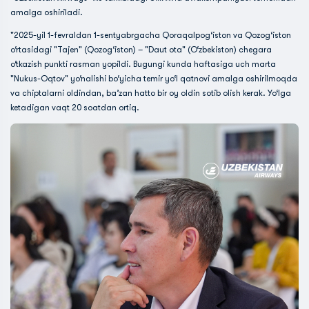
amalga oshiriladi.
"2025-yil 1-fevraldan 1-sentyabrgacha Qoraqalpog‘iston va Qozog‘iston
o‘rtasidagi "Tajen" (Qozog‘iston) – "Daut ota" (O‘zbekiston) chegara
o‘tkazish punkti rasman yopildi. Bugungi kunda haftasiga uch marta
"Nukus-Oqtov" yo‘nalishi bo‘yicha temir yo‘l qatnovi amalga oshirilmoqda
va chiptalarni oldindan, ba’zan hatto bir oy oldin sotib olish kerak. Yo‘lga
ketadigan vaqt 20 soatdan ortiq.