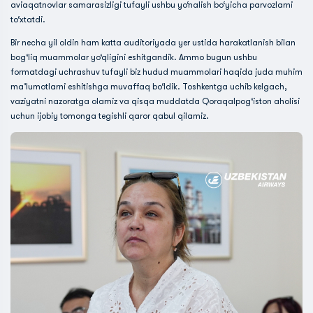
aviaqatnovlar samarasizligi tufayli ushbu yo‘nalish bo‘yicha parvozlarni
to‘xtatdi.
Bir necha yil oldin ham katta auditoriyada yer ustida harakatlanish bilan
bog‘liq muammolar yo‘qligini eshitgandik. Ammo bugun ushbu
formatdagi uchrashuv tufayli biz hudud muammolari haqida juda muhim
ma’lumotlarni eshitishga muvaffaq bo‘ldik. Toshkentga uchib kelgach,
vaziyatni nazoratga olamiz va qisqa muddatda Qoraqalpog‘iston aholisi
uchun ijobiy tomonga tegishli qaror qabul qilamiz.