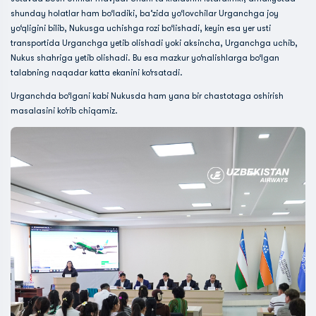
shunday holatlar ham bo‘ladiki, ba’zida yo‘lovchilar Urganchga joy
yo‘qligini bilib, Nukusga uchishga rozi bo‘lishadi, keyin esa yer usti
transportida Urganchga yetib olishadi yoki aksincha, Urganchga uchib,
Nukus shahriga yetib olishadi. Bu esa mazkur yo‘nalishlarga bo‘lgan
talabning naqadar katta ekanini ko‘rsatadi.
Urganchda bo‘lgani kabi Nukusda ham yana bir chastotaga oshirish
masalasini ko‘rib chiqamiz.