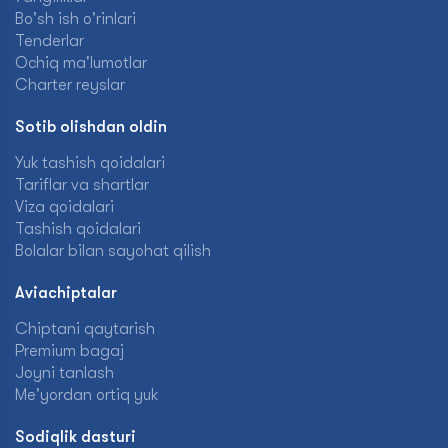
Bo'sh ish o'rinlari
Tenderlar
Ochiq ma'lumotlar
Charter reyslar
Sotib olishdan oldin
Yuk tashish qoidalari
Tariflar va shartlar
Viza qoidalari
Tashish qoidalari
Bolalar bilan sayohat qilish
Aviachiptalar
Chiptani qaytarish
Premium bagaj
Joyni tanlash
Me'yordan ortiq yuk
Sodiqlik dasturi