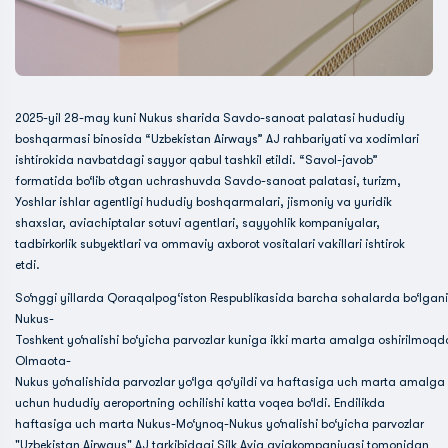
2025-yil 28-may kuni Nukus sharida Savdo-sanoat palatasi hududiy
boshqarmasi binosida “Uzbekistan Airways” AJ rahbariyati va xodimlari
ishtirokida navbatdagi sayyor qabul tashkil etildi. “Savol-javob”
formatida bo‘lib o‘tgan uchrashuvda Savdo-sanoat palatasi, turizm,
Yoshlar ishlar agentligi hududiy boshqarmalari, jismoniy va yuridik
shaxslar, aviachiptalar sotuvi agentlari, sayyohlik kompaniyalar,
tadbirkorlik subyektlari va ommaviy axborot vositalari vakillari ishtirok
etdi.
So‘nggi yillarda Qoraqalpog‘iston Respublikasida barcha sohalarda bo‘lgan
Nukus-
Toshkent yo‘nalishi bo‘yicha parvozlar kuniga ikki marta amalga oshirilmoq
Olmaota-
Nukus yo‘nalishida parvozlar yo‘lga qo‘yildi va haftasiga uch marta amalga
uchun hududiy aeroportning ochilishi katta voqea bo‘ldi. Endilikda
haftasiga uch marta Nukus-Mo‘ynoq-Nukus yo‘nalishi bo‘yicha parvozlar
"Uzbekistan Airways" AJ tarkibidagi Silk Avia aviakompaniyasi tomonidan