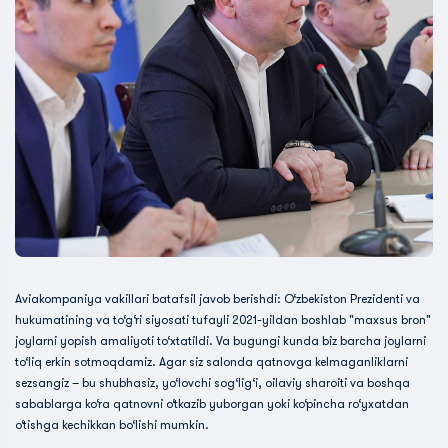
Aviakompaniya vakillari batafsil javob berishdi: O‘zbekiston Prezidenti va
hukumatining va to‘g‘ri siyosati tufayli 2021-yildan boshlab "maxsus bron"
joylarni yopish amaliyoti to‘xtatildi. Va bugungi kunda biz barcha joylarni
to‘liq erkin sotmoqdamiz. Agar siz salonda qatnovga kelmaganliklarni
sezsangiz – bu shubhasiz, yo‘lovchi sog‘lig‘i, oilaviy sharoiti va boshqa
sabablarga ko‘ra qatnovni o‘tkazib yuborgan yoki ko‘pincha ro‘yxatdan
o‘tishga kechikkan bo‘lishi mumkin.