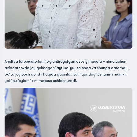
Aholi va turoperatorlarni o‘ylantirayotgan asosiy masala – nima uchun
aviaqatnovda joy qolmagani aytilsa-yu, salonda va shunga qaramay,
5-7 ta joy bo‘sh qolishi haqida gapirildi. Buni qanday tushunish mumkin
yoki bu joylarni kim maxsus ushlab turadi.