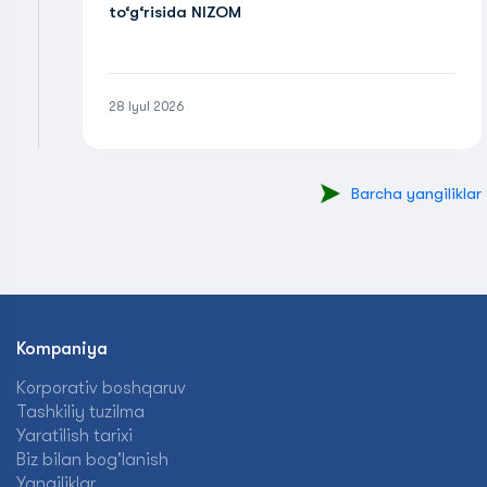
to‘g‘risida NIZOM
28 Iyul 2026
Barcha yangiliklar
Kompaniya
Korporativ boshqaruv
Tashkiliy tuzilma
Yaratilish tarixi
Biz bilan bog'lanish
Yangiliklar