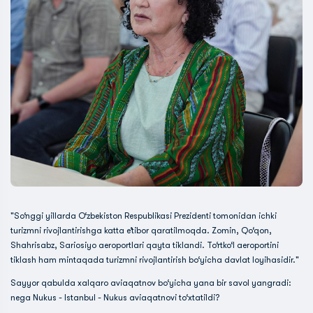
"So‘nggi yillarda O‘zbekiston Respublikasi Prezidenti tomonidan ichki
turizmni rivojlantirishga katta e’tibor qaratilmoqda. Zomin, Qo‘qon,
Shahrisabz, Sariosiyo aeroportlari qayta tiklandi. To‘rtko‘l aeroportini
tiklash ham mintaqada turizmni rivojlantirish bo‘yicha davlat loyihasidir."
Sayyor qabulda xalqaro aviaqatnov bo‘yicha yana bir savol yangradi:
nega Nukus - Istanbul - Nukus aviaqatnovi to‘xtatildi?