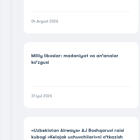
04 Avgust 2026
Milliy liboslar: madaniyat va an’analar
ko‘zgusi
31 Iyul 2026
«Uzbekistan Airways» AJ Boshqaruvi raisi
kubogi «Kelajak uchuvchilari»ni o‘tkazish