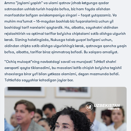
Ammo "joylarni yopish" va ularni qatnov jo‘nab ketgunga qadar
sotmasdan ushlab turish haqida bo‘lsa, biz ham foyda olishdan
manfaatdor bo‘lgan aviakompaniya singari – faqat yutqazamiz. Va
muhim ma’lumot – 16-maydan boshlab biz fuqarolarimiz uchun yil
boshidagi tarif narxlarini qaytardik. Ha, albatta, sayohatni oldindan
rejalashtirish va optimal tariflar bo‘yicha chiptalarni sotib olishga ulgurish
kerak. Sizning holatingizda, Nukusga talab yuqori bo‘lgani uchun,
oldindan chipta sotib olishga ulgurishingiz kerak, qatnovga qancha yaqin
bo‘lsa, albatta, tariflar biroz qimmatroq bo‘ladi. Bu xalqaro amaliyot.
"Ochiq muloqot"ning navbatdagi savoli va murojaati To‘rtko‘l shahri
aeroporti qayta tiklanadimi, bu masalani ko‘rib chiqish bo‘yicha tegishli
shaxslarga biror yo‘l bilan yetkaza olamizmi, degan mazmunda bo‘ldi.
To‘rtko‘lda sayyohlar ko‘radigan joylar bor.