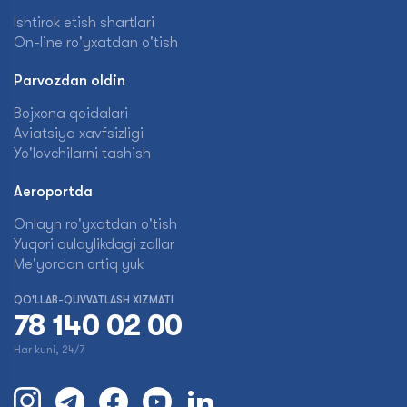
Ishtirok etish shartlari
On-line ro'yxatdan o'tish
Parvozdan oldin
Bojxona qoidalari
Aviatsiya xavfsizligi
Yo'lovchilarni tashish
Aeroportda
Onlayn ro'yxatdan o'tish
Yuqori qulaylikdagi zallar
Me'yordan ortiq yuk
QO'LLAB-QUVVATLASH XIZMATI
78 140 02 00
Har kuni, 24/7