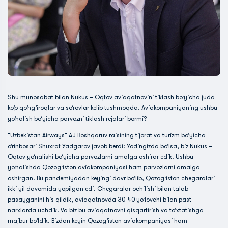
Shu munosabat bilan Nukus – Oqtov aviaqatnovini tiklash bo‘yicha juda
ko‘p qo‘ng‘iroqlar va so‘rovlar kelib tushmoqda. Aviakompaniyaning ushbu
yo‘nalish bo‘yicha parvozni tiklash rejalari bormi?
"Uzbekistan Airways" AJ Boshqaruv raisining tijorat va turizm bo‘yicha
o‘rinbosari Shuxrat Yadgarov javob berdi: Yodingizda bo‘lsa, biz Nukus –
Oqtov yo‘nalishi bo‘yicha parvozlarni amalga oshirar edik. Ushbu
yo‘nalishda Qozog‘iston aviakompaniyasi ham parvozlarni amalga
oshirgan. Bu pandemiyadan keyingi davr bo‘lib, Qozog‘iston chegaralari
ikki yil davomida yopilgan edi. Chegaralar ochilishi bilan talab
pasayganini his qildik, aviaqatnovda 30-40 yo‘lovchi bilan past
narxlarda uchdik. Va biz bu aviaqatnovni qisqartirish va to‘xtatishga
majbur bo‘ldik. Bizdan keyin Qozog‘iston aviakompaniyasi ham