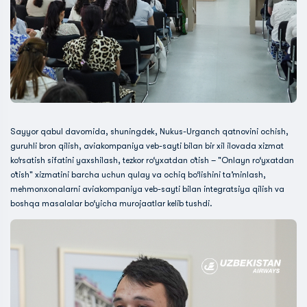
Sayyor qabul davomida, shuningdek, Nukus-Urganch qatnovini ochish,
guruhli bron qilish, aviakompaniya veb-sayti bilan bir xil ilovada xizmat
ko‘rsatish sifatini yaxshilash, tezkor ro‘yxatdan o‘tish – "Onlayn ro‘yxatdan
o‘tish" xizmatini barcha uchun qulay va ochiq bo‘lishini ta’minlash,
mehmonxonalarni aviakompaniya veb-sayti bilan integratsiya qilish va
boshqa masalalar bo‘yicha murojaatlar kelib tushdi.