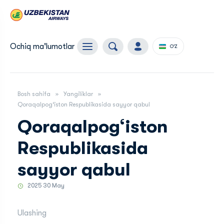
Ochiq ma'lumotlar
O'Z
Bosh sahifa
Yangiliklar
Qoraqalpog‘iston Respublikasida sayyor qabul
Qoraqalpog‘iston
Respublikasida
sayyor qabul
2025 30 May
Ulashing