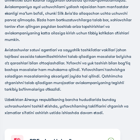
universiteti bizni kadrlar tayyorlash borasida qo‘llab-quvvatlamoqda.
Aviakompaniya ayol uchuvchilarni yollash rejasidan ham manfaatdor
ekanligi ma’lum bo‘ldi, chunki Silk Avia’da allaqachon uchta uchuvchi
parvoz qilmoqda. Bizda ham bortkuzatuvchilarga talab bor, xohlovchilar
tanlov e’lon qilingan paytdan boshlab ariza topshirishlari va
aviakompaniyaning katta oilasiga kirish uchun tibbiy ko‘rikdan o‘tishlari
mumkin.
Aviatashuvlar sotuvi agentlari va sayyohlik tashkilotlar vakillari jahon
tajribasi asosida takomillashtirishni talab qiladigan masalalar bo‘yicha
o‘z qarashlari bilan o‘rtoqlashdilar. Yo‘lovchi va yuk tashish bilan bog‘liq
boshqa masalalar ham muhokama qilindi. Yo‘lovchilarni tashvishga
soladigan masalalarning aksariyati joyida hal qilindi. Qo‘shimcha
o‘rganishni talab qiladigan murojaatlar aviakompaniyaning tegishli
tarkibiy bo‘linmalariga o‘tkazildi.
Uzbekistan Airways respublikaning barcha hududlarida bunday
uchrashuvlarni tashkil etishda, yo‘lovchilarning takliflarini o‘rganish va
xizmatlar sifatini oshirish ustida ishlashda davom etadi.