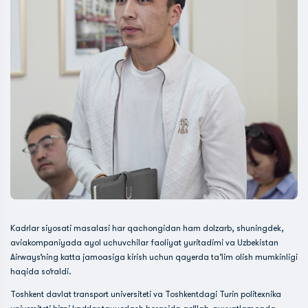
Kadrlar siyosati masalasi har qachongidan ham dolzarb, shuningdek,
aviakompaniyada ayol uchuvchilar faoliyat yuritadimi va Uzbekistan
Airways’ning katta jamoasiga kirish uchun qayerda ta’lim olish mumkinligi
haqida so‘raldi.
Toshkent davlat transport universiteti va Toshkentdagi Turin politexnika