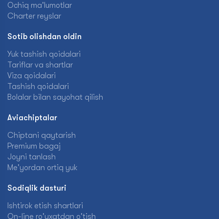
Ochiq ma'lumotlar
Charter reyslar
Sotib olishdan oldin
Yuk tashish qoidalari
Tariflar va shartlar
Viza qoidalari
Tashish qoidalari
Bolalar bilan sayohat qilish
Aviachiptalar
Chiptani qaytarish
Premium bagaj
Joyni tanlash
Me'yordan ortiq yuk
Sodiqlik dasturi
Ishtirok etish shartlari
On-line ro'yxatdan o'tish