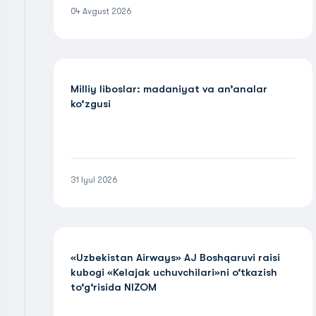
04 Avgust 2026
Milliy liboslar: madaniyat va an’analar
ko‘zgusi
31 Iyul 2026
«Uzbekistan Airways» AJ Boshqaruvi raisi
kubogi «Kelajak uchuvchilari»ni o‘tkazish
to‘g‘risida NIZOM