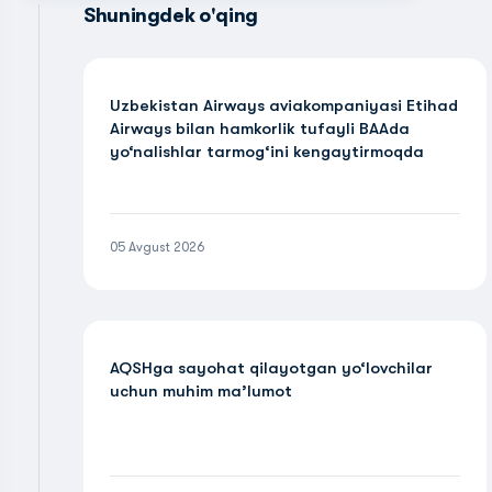
Shuningdek o'qing
Uzbekistan Airways aviakompaniyasi Etihad
Airways bilan hamkorlik tufayli BAAda
yo‘nalishlar tarmog‘ini kengaytirmoqda
05 Avgust 2026
AQSHga sayohat qilayotgan yo‘lovchilar
uchun muhim ma’lumot