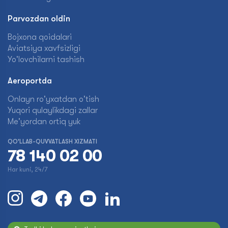
Parvozdan oldin
Bojxona qoidalari
Aviatsiya xavfsizligi
Yo'lovchilarni tashish
Aeroportda
Onlayn ro'yxatdan o'tish
Yuqori qulaylikdagi zallar
Me'yordan ortiq yuk
QO'LLAB-QUVVATLASH XIZMATI
78 140 02 00
Har kuni, 24/7