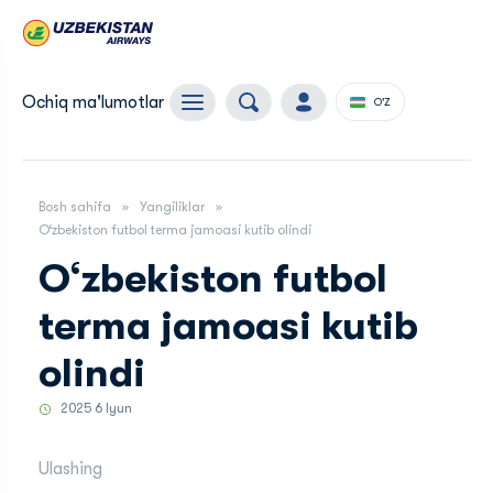
Ochiq ma'lumotlar
O'Z
Bosh sahifa
Yangiliklar
O‘zbekiston futbol terma jamoasi kutib olindi
O‘zbekiston futbol
terma jamoasi kutib
olindi
2025 6 Iyun
Ulashing