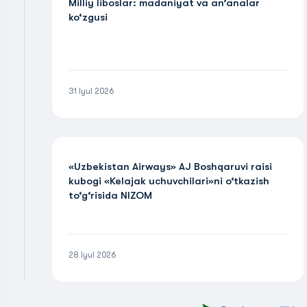
Milliy liboslar: madaniyat va an’analar
ko‘zgusi
31 Iyul 2026
«Uzbekistan Airways» AJ Boshqaruvi raisi
kubogi «Kelajak uchuvchilari»ni o‘tkazish
to‘g‘risida NIZOM
28 Iyul 2026