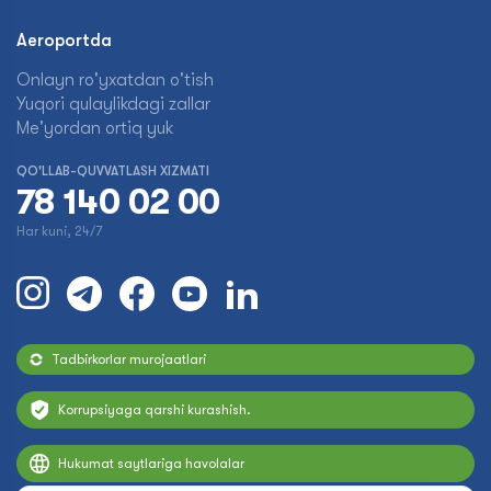
Aeroportda
Onlayn ro'yxatdan o'tish
Yuqori qulaylikdagi zallar
Me'yordan ortiq yuk
QO'LLAB-QUVVATLASH XIZMATI
78 140 02 00
Har kuni, 24/7
Tadbirkorlar murojaatlari
Korrupsiyaga qarshi kurashish.
Hukumat saytlariga havolalar