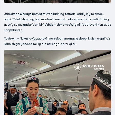
Uzbekistan Airways bortkuzatuvchilarining formasi oddiy kiyim emas,
balki O‘zbekistonning boy madaniy merosini aks ettiruvchi ramzdir. Uning
asosiy xususiyatlaridan biri o‘zbek mehmondo‘stligini ifodalovchi xon atlas
naqshlaridir.
Toshkent – Nukus aviaqatnovining ekipaji an’anaviy do‘ppi kiyish orqali o‘z
ko‘rinishiga yanada milliy ruh berishga qaror qildi.