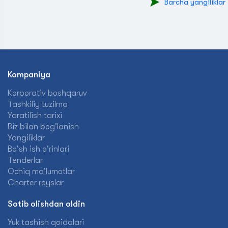
Barcha yangiliklar
Kompaniya
Korporativ boshqaruv
Tashkiliy tuzilma
Yaratilish tarixi
Biz bilan bog'lanish
Yangiliklar
Bo'sh ish o'rinlari
Tenderlar
Ochiq ma'lumotlar
Charter reyslar
Sotib olishdan oldin
Yuk tashish qoidalari