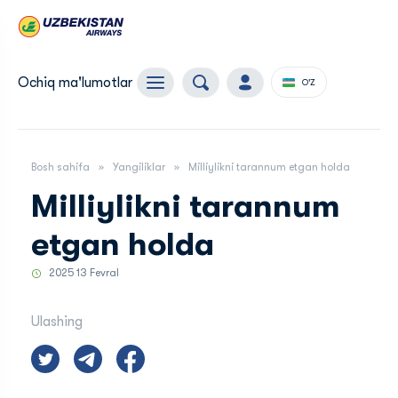
Ochiq ma'lumotlar
O'Z
Bosh sahifa
Yangiliklar
Milliylikni tarannum etgan holda
Milliylikni tarannum
etgan holda
2025 13 Fevral
Ulashing