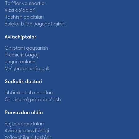
Tariflar va shartlar
Viza qoidalari
Tashish qoidalari
Bolalar bilan sayohat qilish
Aviachiptalar
Chiptani qaytarish
Premium bagaj
Joyni tanlash
Me'yordan ortiq yuk
Sodiqlik dasturi
Ishtirok etish shartlari
On-line ro'yxatdan o'tish
Parvozdan oldin
Bojxona qoidalari
Aviatsiya xavfsizligi
Yo'lovchilarni tashish