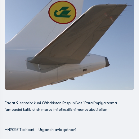
Faqat 9-sentabr kuni O‘zbekiston Respublikasi Paralimpiya terma
jamoasini kutib olish marosimi o‘tkazilishi munosabati bilan,
➖HY057 Toshkent – Urganch aviaqatnovi