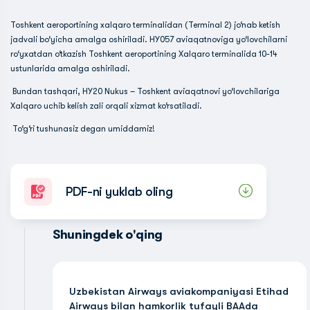
Toshkent aeroportining xalqaro terminalidan (Terminal 2) jo‘nab ketish
jadvali bo‘yicha amalga oshiriladi. HY057 aviaqatnoviga yo‘lovchilarni
ro‘yxatdan o‘tkazish Toshkent aeroportining Xalqaro terminalida 10-14
ustunlarida amalga oshiriladi.
Bundan tashqari, HY20 Nukus – Toshkent aviaqatnovi yo‘lovchilariga
Xalqaro uchib kelish zali orqali xizmat ko‘rsatiladi.
To‘g‘ri tushunasiz degan umiddamiz!
PDF-ni yuklab oling
Shuningdek o'qing
Uzbekistan Airways aviakompaniyasi Etihad
Airways bilan hamkorlik tufayli BAAda