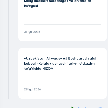
Milliy liboslar: madaniyat va an’analar
ko‘zgusi
31 Iyul 2026
«Uzbekistan Airways» AJ Boshqaruvi raisi
kubogi «Kelajak uchuvchilari»ni o‘tkazish
to‘g‘risida NIZOM
28 Iyul 2026