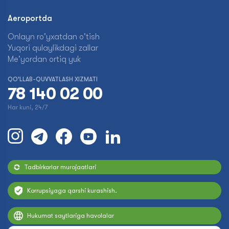
Aeroportda
Onlayn ro'yxatdan o'tish
Yuqori qulaylikdagi zallar
Me'yordan ortiq yuk
QO'LLAB-QUVVATLASH XIZMATI
78 140 02 00
Har kuni, 24/7
Tadbirkorlar murojaatlari
Korrupsiyaga qarshi kurashish.
Hukumat saytlariga havolalar