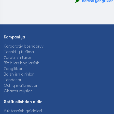
Barcha yangiliklar
Kompaniya
Korporativ boshqaruv
Tashkiliy tuzilma
Yaratilish tarixi
Biz bilan bog'lanish
Yangiliklar
Bo'sh ish o'rinlari
Tenderlar
Ochiq ma'lumotlar
Charter reyslar
Sotib olishdan oldin
Yuk tashish qoidalari