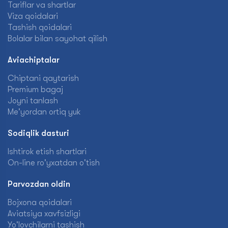
Tariflar va shartlar
Viza qoidalari
Tashish qoidalari
Bolalar bilan sayohat qilish
Aviachiptalar
Chiptani qaytarish
Premium bagaj
Joyni tanlash
Me'yordan ortiq yuk
Sodiqlik dasturi
Ishtirok etish shartlari
On-line ro'yxatdan o'tish
Parvozdan oldin
Bojxona qoidalari
Aviatsiya xavfsizligi
Yo'lovchilarni tashish