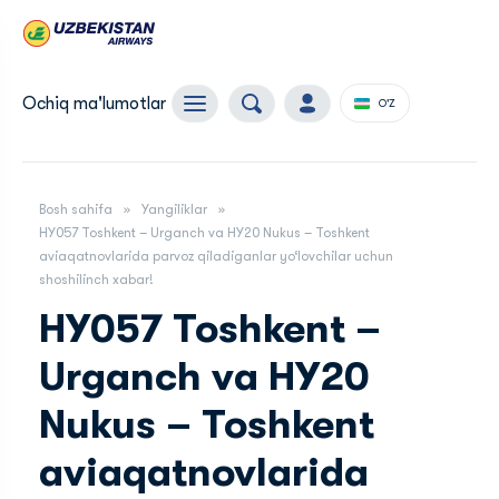
Ochiq ma'lumotlar
O'Z
Bosh sahifa
Yangiliklar
HY057 Toshkent – Urganch va HY20 Nukus – Toshkent
aviaqatnovlarida parvoz qiladiganlar yo‘lovchilar uchun
shoshilinch xabar!
HY057 Toshkent –
Urganch va HY20
Nukus – Toshkent
aviaqatnovlarida