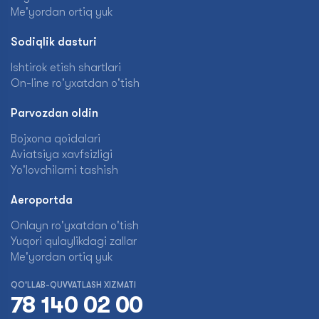
Me'yordan ortiq yuk
Sodiqlik dasturi
Ishtirok etish shartlari
On-line ro'yxatdan o'tish
Parvozdan oldin
Bojxona qoidalari
Aviatsiya xavfsizligi
Yo'lovchilarni tashish
Aeroportda
Onlayn ro'yxatdan o'tish
Yuqori qulaylikdagi zallar
Me'yordan ortiq yuk
QO'LLAB-QUVVATLASH XIZMATI
78 140 02 00