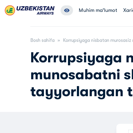
Muhim ma'lumot
Xari
Bosh sahifa
Korrupsiyaga nisbatan murosasiz m
Korrupsiyaga 
munosabatni sh
tayyorlangan ta