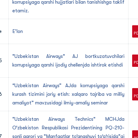
korrupsiyaga qarshi hujjatlari bilan tanishishga taklif
etamiz.
4
E’lon
"Uzbekistan Airways" AJ bortkuzatuvchilari
5
korrupsiyaga qarshi ijodiy chellenjda ishtirok etishdi
“Uzbekistan Airways” AJda korrupsiyaga qarshi
6
kurash tizimini joriy etish: xalqaro tajriba va milliy
amaliyot” mavzusidagi ilmiy-amaliy seminar
"Uzbekistan Airways Technics" MCHJda
O‘zbekiston Respublikasi Prezidentining PQ-210-
7
sonli qarori va "Manfaatlar to‘qnashuvi to‘g‘risida"gi