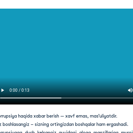
rrupsiya haqida xabar berish — xavf emas, masʼuliyatdir.
z boshlasangiz – sizning ortingizdan boshqalar ham ergashadi.
rrupsiyaga duch kelsangiz quyidagi aloqa manzillariga muroja