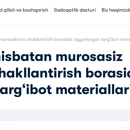
d qilish va boshqarish
Sadoqatlik dasturi
Biz haqimizd
unosabatni shakllantirish borasida tayyorlangan targ‘ibot mater
nisbatan murosasiz
akllantirish borasi
rg‘ibot materiallar