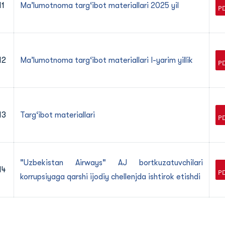
11
Maʼlumotnoma targ‘ibot materiallari 2025 yil
12
Maʼlumotnoma targ‘ibot materiallari I-yarim yillik
13
Targ‘ibot materiallari
"Uzbekistan Airways" AJ bortkuzatuvchilari
14
korrupsiyaga qarshi ijodiy chellenjda ishtirok etishdi