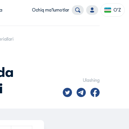
a
Ochiq ma'lumotlar
O'Z
iallari
da
Ulashing
i