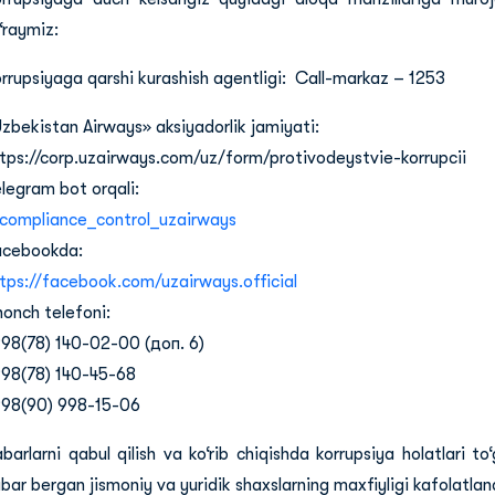
‘raymiz:
rrupsiyaga qarshi kurashish agentligi: Call-markaz – 1253
zbekistan Airways» aksiyadorlik jamiyati:
tps://corp.uzairways.com/uz/form/protivodeystvie-korrupcii
legram bot orqali:
ompliance_control_uzairways
acebookda:
tps://facebook.com/uzairways.official
honch telefoni:
98(78) 140-02-00 (доп. 6)
98(78) 140-45-68
98(90) 998-15-06
barlarni qabul qilish va ko‘rib chiqishda korrupsiya holatlari to‘
bar bergan jismoniy va yuridik shaxslarning maxfiyligi kafolatlan