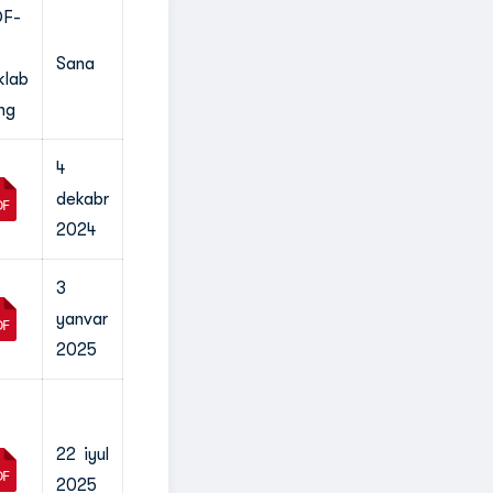
F-
Sana
klab
ing
4
dekabr
2024
3
yanvar
2025
22 iyul
2025