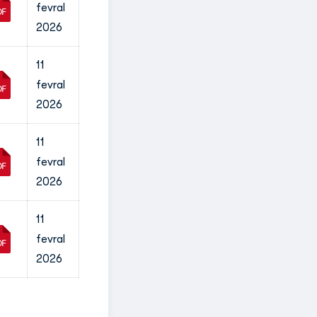
fevral
2026
11
fevral
2026
11
fevral
2026
11
fevral
2026