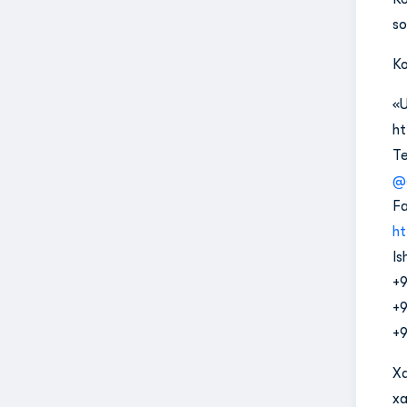
so
Ko
«U
ht
Te
@c
F
ht
Is
+9
+9
+9
Xa
xa