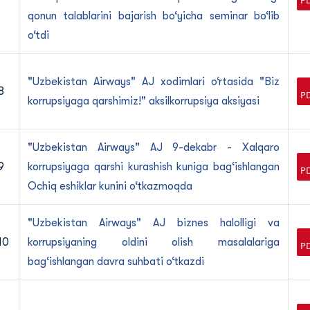
qonun talablarini bajarish bo‘yicha seminar bo‘lib
o‘tdi
"Uzbekistan Airways" AJ xodimlari o‘rtasida "Biz
8
korrupsiyaga qarshimiz!" aksilkorrupsiya aksiyasi
"Uzbekistan Airways" AJ 9-dekabr - Xalqaro
9
korrupsiyaga qarshi kurashish kuniga bag‘ishlangan
Ochiq eshiklar kunini o‘tkazmoqda
"Uzbekistan Airways" AJ biznes halolligi va
10
korrupsiyaning oldini olish masalalariga
bag‘ishlangan davra suhbati o‘tkazdi