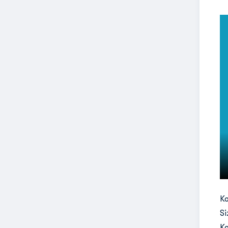
Ko
Si
Ko