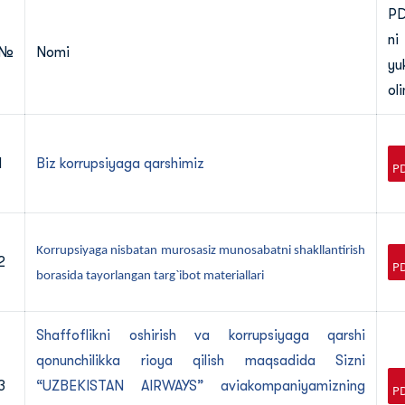
PD
ni
№
Nomi
yu
ol
1
Biz korrupsiyaga qarshimiz
Korrupsiyaga nisbatan murosasiz munosabatni shakllantirish
2
borasida tayorlangan targ`ibot materiallari
Shaffoflikni oshirish va korrupsiyaga qarshi
qonunchilikka rioya qilish maqsadida Sizni
3
“UZBEKISTAN AIRWAYS” aviakompaniyamizning