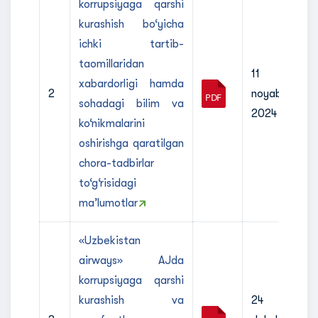
korrupsiyaga qarshi
kurashish bo‘yicha
ichki tartib-
taomillaridan
11
xabardorligi hamda
2
noyabr
sohadagi bilim va
2024
ko‘nikmalarini
oshirishga qaratilgan
chora-tadbirlar
to‘g‘risidagi
maʼlumotlar
«Uzbekistan
airways» AJda
korrupsiyaga qarshi
kurashish va
24