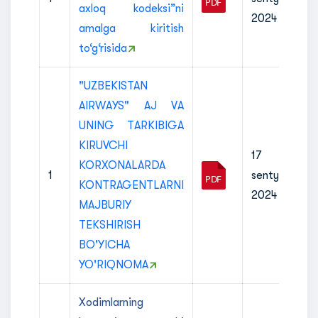
axloq kodeksi”ni
2024
amalga kiritish
to‘g‘risida
"UZBEKISTAN
AIRWАYS" AJ VА
UNING ТARKIBIGA
KIRUVCHI
17
KORXONALARDA
1
sentyabr
KONTRAGENTLARNI
2024
MAJВURIY
TEKSHIRISH
BO'YICHA
YO'RIQNOMA
Xodimlarning