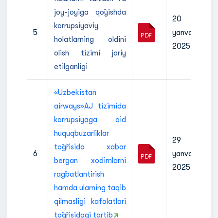
joy-joyiga qo`yishda
20
korrupsiyaviy
5
yanvar
holatlarning oldini
2025
olish tizimi joriy
etilganligi
«Uzbekistan
airways»AJ tizimida
korrupsiyaga oid
huquqbuzarliklar
29
to`g`risida xabar
6
yanvar
bergan xodimlarni
2025
rag`batlantirish
hamda ularning taqib
qilmasligi kafolatlari
to`g`risidagi tartib