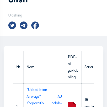
Ulashing
PDF-
ni
№
Nomi
Sana
yuklab
oling
“Uzbekistan
Airways” AJ
15
Korporativ odob-
1
sentyabr