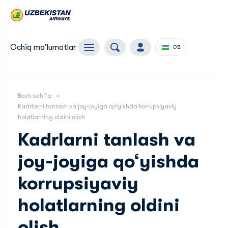
Ochiq ma'lumotlar
O'Z
Bosh sahifa
Kadrlarni tanlash va joy-joyiga qo‘yishda korrupsiyaviy
holatlarning oldini olish
Kadrlarni tanlash va
joy-joyiga qo‘yishda
korrupsiyaviy
holatlarning oldini
olish