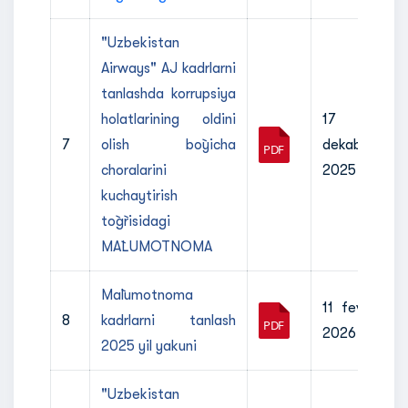
"Uzbekistan
Airways" AJ kadrlarni
tanlashda korrupsiya
holatlarining oldini
17
7
olish bo`yicha
dekabr
choralarini
2025
kuchaytirish
to`g`risidagi
MA`LUMOTNOMA
Ma`lumotnoma
11 fevral
8
kadrlarni tanlash
2026
2025 yil yakuni
"Uzbekistan