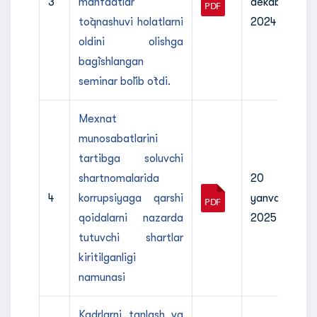
3
manfaatlar
dekabr
to`qnashuvi holatlarni
2024
oldini olishga
bag`ishlangan
seminar bo`lib o`tdi.
Mexnat
munosabatlarini
tartibga soluvchi
shartnomalarida
20
4
korrupsiyaga qarshi
yanvar
qoidalarni nazarda
2025
tutuvchi shartlar
kiritilganligi
namunasi
Kadrlarni tanlash va