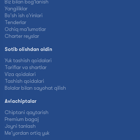
Biz bilan bog'lanish
Yangiliklar
Bo'sh ish o'rinlari
Tenderlar
Ochiq ma'lumotlar
Charter reyslar
Sotib olishdan oldin
Yuk tashish qoidalari
Tariflar va shartlar
Viza qoidalari
Tashish qoidalari
Bolalar bilan sayohat qilish
Aviachiptalar
Chiptani qaytarish
Premium bagaj
Joyni tanlash
Me'yordan ortiq yuk