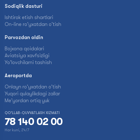
Sodiqlik dasturi
Ishtirok etish shartlari
On-line ro'yxatdan o'tish
Parvozdan oldin
Bojxona qoidalari
Aviatsiya xavfsizligi
Yo'lovchilarni tashish
Aeroportda
Onlayn ro'yxatdan o'tish
Yuqori qulaylikdagi zallar
Me'yordan ortiq yuk
QO'LLAB-QUVVATLASH XIZMATI
78 140 02 00
Har kuni, 24/7