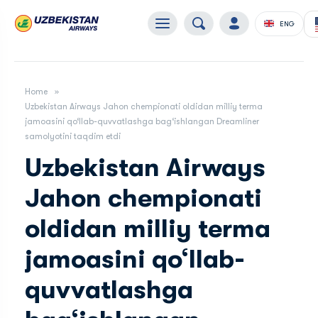
ENG
Home
Uzbekistan Airways Jahon chempionati oldidan milliy terma
jamoasini qo‘llab-quvvatlashga bag‘ishlangan Dreamliner
samolyotini taqdim etdi
Uzbekistan Airways
Jahon chempionati
oldidan milliy terma
jamoasini qo‘llab-
quvvatlashga