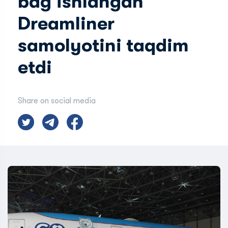
bag‘ishlangan
Dreamliner
samolyotini taqdim
etdi
Share on social media