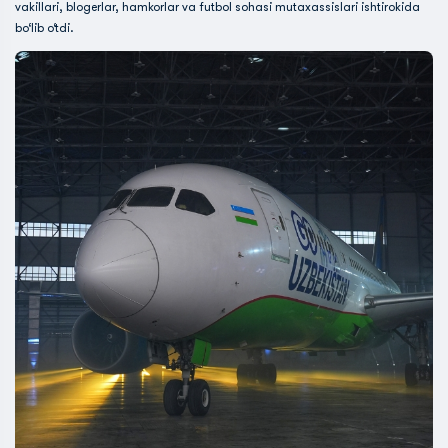
vakillari, blogerlar, hamkorlar va futbol sohasi mutaxassislari ishtirokida
bo‘lib o‘tdi.