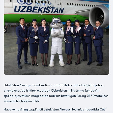
Uzbekistan Airways mamlakatimiz tarixida ilk bor futbol bo‘yicha jahon
chempionatida ishtirok etadigan O‘zbekiston milliy terma jamoasini
qo‘llab-quvvatlash maqsadida maxsus bezatilgan Boeing 787 Dreamliner
samolyotini taqdim qildi.
Havo kemasining taqdimoti Uzbekistan Airways Technics hududida OAV