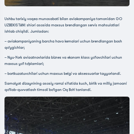
Ushbu tarixiy voqea munosabati bilan aviakompaniya tomonidan GO
UZBEKISTAN! shiori asosida maxsus brendlangan servis mahsulotlari
ishlab chiqildi. Jumladan:
– aviakompaniyaning barcha havo kemalari uchun brendlangan bosh
qo‘ygichlar;
– Nyu-York aviaatnovlarida biznes va ekonom klass yo‘lovchilari uchun
maxsus yo‘l to‘plamlari;
– bortkuzatuvchilari uchun maxsus belgi va aksessuarlar tayyorlandi.
Samolyot dizaynining asosiy ramzi sifatida kuch, birlik va milliy jamoani
qo‘llab-quvvatlash timsoli bo‘lgan Oq Bo‘ri tanlandi.