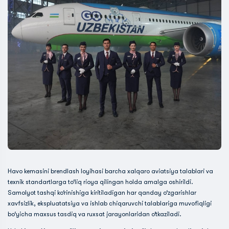
Havo kemasini brendlash loyihasi barcha xalqaro aviatsiya talablari va
texnik standartlarga to‘liq rioya qilingan holda amalga oshirildi.
Samolyot tashqi ko‘rinishiga kiritiladigan har qanday o‘zgarishlar
xavfsizlik, ekspluatatsiya va ishlab chiqaruvchi talablariga muvofiqligi
bo‘yicha maxsus tasdiq va ruxsat jarayonlaridan o‘tkaziladi.