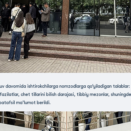
uv davomida ishtirokchilarga nomzodlarga qo‘yiladigan talablar: 
fazilatlar, chet tillarini bilish darajasi, tibbiy mezonlar, shuningd
atafsil ma’lumot berildi.