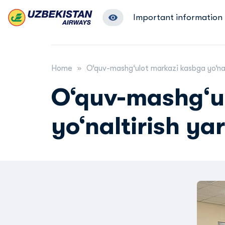
Important information
Home
O‘quv-mashg‘ulot markazi kasbga yo‘nal
O‘quv-mashg‘u
yo‘naltirish y