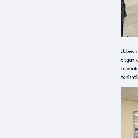
Uzbekis
o‘tgan k
talabala
tanishtir