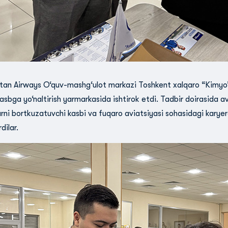
tan Airways O‘quv-mashg‘ulot markazi Toshkent xalqaro “Kimyo” 
asbga yo‘naltirish yarmarkasida ishtirok etdi. Tadbir doirasida a
rni bortkuzatuvchi kasbi va fuqaro aviatsiyasi sohasidagi karyer
dilar.