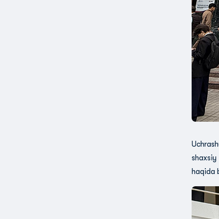
Uchrash
shaxsiy 
haqida b