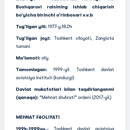
Boshqaruvi raisining ishlab chiqarish
bo‘yicha birinchi o‘rinbosari v.v.b
Tug‘ilgan yili:
1977-y.18.04
Tug‘ilgan joyi:
Toshkent viloyati, Zangiota
tumani
Ma’lumoti:
oliy
Tamomlagan:
1999-yil. Toshkent davlat
aviatsiya instituti (kunduzgi)
Davlat mukofotlari bilan taqdirlanganmi
(qanaqa):
“Mehnat shuhrati” ordeni (2017-yil.)
MEHNAT FAOLIYATI
1994-1999yy.
- Toshkent davlat aviatsiya