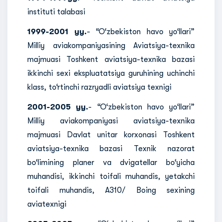
instituti talabasi
1999-2001 yy.
- “O‘zbekiston havo yo‘llari”
Milliy aviakompaniyasining Aviatsiya-texnika
majmuasi Toshkent aviatsiya-texnika bazasi
ikkinchi sexi ekspluatatsiya guruhining uchinchi
klass, to‘rtinchi razryadli aviatsiya texnigi
2001-2005 yy.
- “O‘zbekiston havo yo‘llari”
Milliy aviakompaniyasi aviatsiya-texnika
majmuasi Davlat unitar korxonasi Toshkent
aviatsiya-texnika bazasi Texnik nazorat
bo‘limining planer va dvigatellar bo‘yicha
muhandisi, ikkinchi toifali muhandis, yetakchi
toifali muhandis, A310/ Boing sexining
aviatexnigi