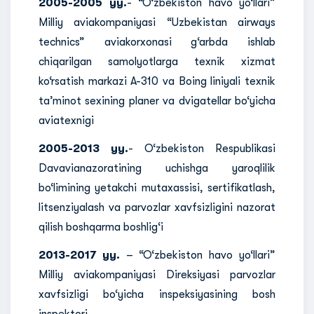
2005-2005 yy.
- “O‘zbekiston havo yo‘llari”
Milliy aviakompaniyasi “Uzbekistan airways
technics” aviakorxonasi g‘arbda ishlab
chiqarilgan samolyotlarga texnik xizmat
ko‘rsatish markazi A-310 va Boing liniyali texnik
ta’minot sexining planer va dvigatellar bo‘yicha
aviatexnigi
2005-2013 yy.
- O‘zbekiston Respublikasi
Davavianazoratining uchishga yaroqlilik
bo‘limining yetakchi mutaxassisi, sertifikatlash,
litsenziyalash va parvozlar xavfsizligini nazorat
qilish boshqarma boshlig‘i
2013-2017 yy.
– “O‘zbekiston havo yo‘llari”
Milliy aviakompaniyasi Direksiyasi parvozlar
xavfsizligi bo‘yicha inspeksiyasining bosh