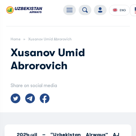
ENG
Home
Xusanov Umid Abrorovich
Xusanov Umid
Abrorovich
Share on social media
2024-yil – “Uzbekistan Airways” AJ