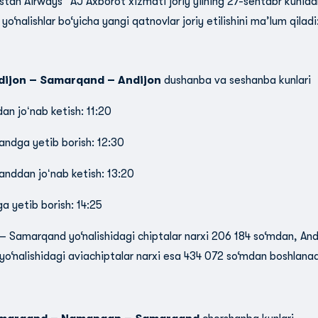
stan Airways” AJ Axborot xizmati joriy yilning 27-sentabr kunida
 yo‘nalishlar bo‘yicha yangi qatnovlar joriy etilishini ma’lum qiladi
dijon – Samarqand – Andijon
dushanba va seshanba kunlari
an joʻnab ketish: 11:20
ndga yetib borish: 12:30
nddan joʻnab ketish: 13:20
a yetib borish: 14:25
 – Samarqand yo‘nalishidagi chiptalar narxi 206 184 so‘mdan, A
yo‘nalishidagi aviachiptalar narxi esa 434 072 so‘mdan boshlanad