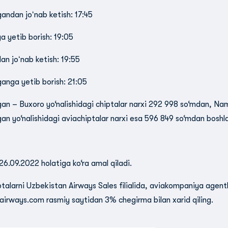
ndan joʻnab ketish: 17:45
a yetib borish: 19:05
an joʻnab ketish: 19:55
nga yetib borish: 21:05
n – Buxoro yo‘nalishidagi chiptalar narxi 292 998 so‘mdan, N
n yo‘nalishidagi aviachiptalar narxi esa 596 849 so‘mdan boshl
26.09.2022 holatiga ko‘ra amal qiladi.
ptalarni Uzbekistan Airways Sales filialida, aviakompaniya agent
irways.com rasmiy saytidan 3% chegirma bilan xarid qiling.