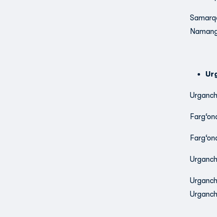
Samarqa
Namanga
Ur
Urganch
Farg‘ona
Farg‘on
Urganch
Urganch
Urganch