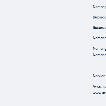
Namanga
Buxorog
Buxorod
Namanga
Namanga
Namanga
Narxlar 
Aviachi
www.uza