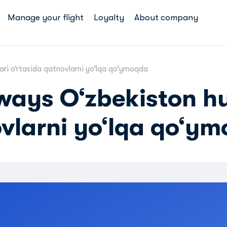
Manage your flight
Loyalty
About company
ri o‘rtasida qatnovlarni yo‘lqa qo‘ymoqda
ways O‘zbekiston h
ovlarni yo‘lqa qo‘y