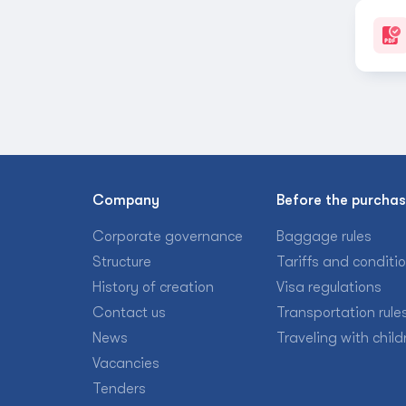
Company
Before the purcha
Corporate governance
Baggage rules
Structure
Tariffs and conditi
History of creation
Visa regulations
Contact us
Transportation rule
News
Traveling with child
Vacancies
Tenders