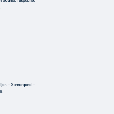
n boshlab respublika
:
ndijon – Samarqand –
i.