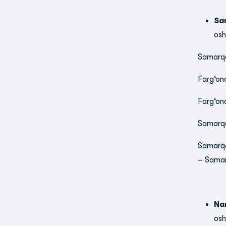
Sa
osh
Samarqa
Farg‘on
Farg‘on
Samarqa
Samarqa
– Samar
Na
osh