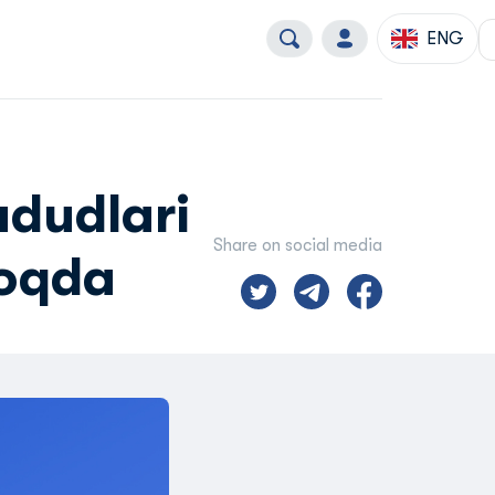
ENG
ududlari
Share on social media
moqda