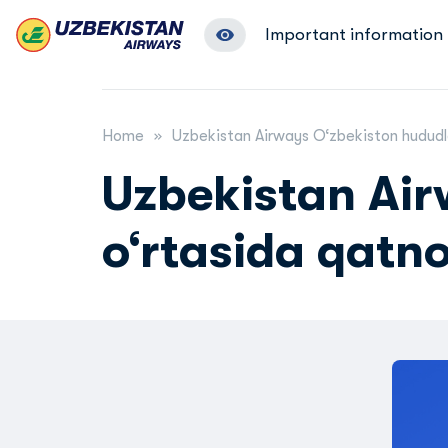
Important information
Home
Uzbekistan Airways O‘zbekiston hududla
Uzbekistan Air
o‘rtasida qatn