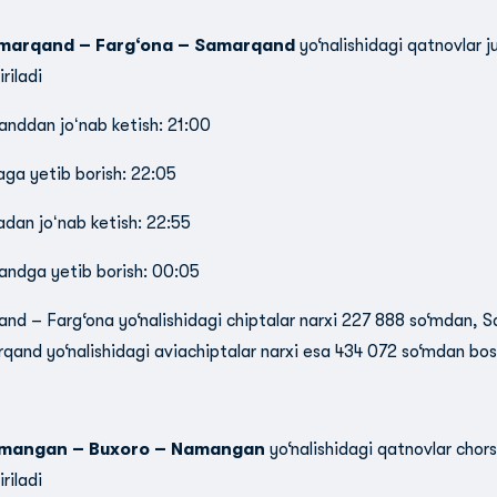
marqand – Farg‘ona – Samarqand
yo‘nalishidagi qatnovlar 
iriladi
nddan joʻnab ketish: 21:00
aga yetib borish: 22:05
adan joʻnab ketish: 22:55
ndga yetib borish: 00:05
nd – Farg‘ona yo‘nalishidagi chiptalar narxi 227 888 so‘mdan, 
qand yo‘nalishidagi aviachiptalar narxi esa 434 072 so‘mdan bos
mangan – Buxoro – Namangan
yo‘nalishidagi qatnovlar chor
iriladi