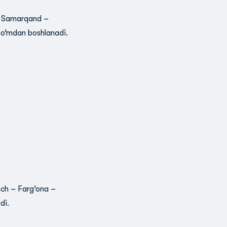
, Samarqand –
so‘mdan boshlanadi.
nch – Farg‘ona –
di.