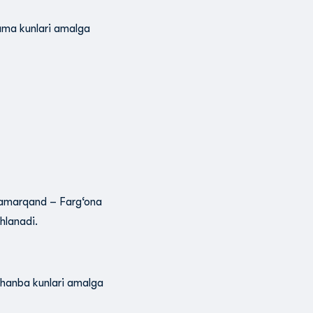
juma kunlari amalga
Samarqand – Farg‘ona
hlanadi.
shanba kunlari amalga