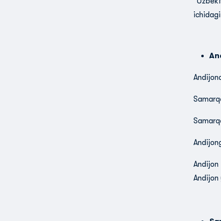
“Uzbeki
ichidagi
An
Andijond
Samarqa
Samarqa
Andijong
Andijon
Andijon 