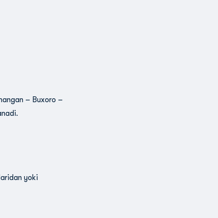
amangan – Buxoro –
anadi.
laridan yoki