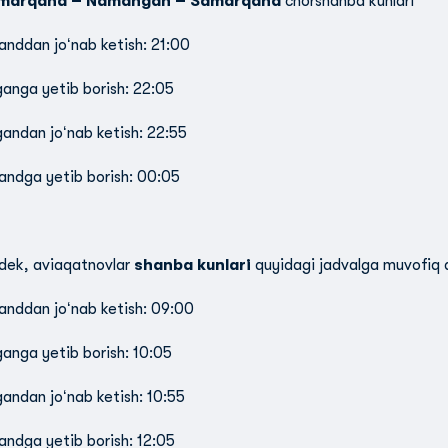
marqand – Namangan – Samarqand
chorshanba kunlari
nddan joʻnab ketish: 21:00
nga yetib borish: 22:05
ndan joʻnab ketish: 22:55
ndga yetib borish: 00:05
dek, aviaqatnovlar
shanba kunlari
quyidagi jadvalga muvofiq a
nddan joʻnab ketish: 09:00
nga yetib borish: 10:05
ndan joʻnab ketish: 10:55
ndga yetib borish: 12:05