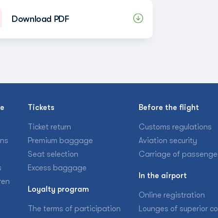
Download PDF
se
Tickets
Before the flight
Ticket return
Customs regulations
ons
Premium baggage
Aviation security
Seat selection
Carriage of passenge
s
Excess baggage
In the airport
ren
Loyalty program
Online registration
The terms of participation
Lounges of superior c