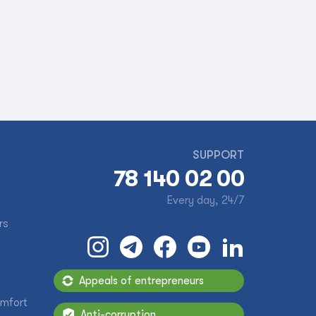
SUPPORT
78 140 02 00
Every day, 24/7
rs
Appeals of entrepreneurs
omfort
Anti-corruption