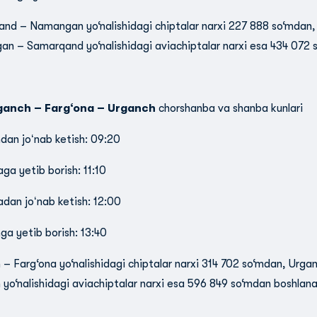
nd – Namangan yo‘nalishidagi chiptalar narxi 227 888 so‘mdan
n – Samarqand yo‘nalishidagi aviachiptalar narxi esa 434 072 
ganch – Farg‘ona – Urganch
chorshanba va shanba kunlari
dan joʻnab ketish: 09:20
ga yetib borish: 11:10
adan joʻnab ketish: 12:00
ga yetib borish: 13:40
 – Farg‘ona yo‘nalishidagi chiptalar narxi 314 702 so‘mdan, Urga
 yo‘nalishidagi aviachiptalar narxi esa 596 849 so‘mdan boshlana