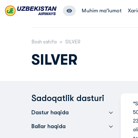
Muhim ma'lumot
Xari
Bosh sahifa
SILVER
SILVER
Sadoqatlik dasturi
“S
Dastur haqida
50
23
Ballar haqida
ol