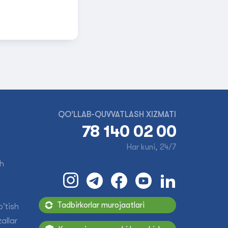
QO'LLAB-QUVVATLASH XIZMATI
78 140 02 00
Har kuni, 24/7
sh
Tadbirkorlar murojaatlari
'tish
allar