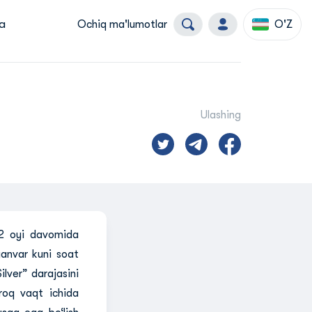
a
Ochiq ma'lumotlar
O'Z
Ulashing
g 12 oyi davomida
 yanvar kuni soat
ilver” darajasini
mroq vaqt ichida