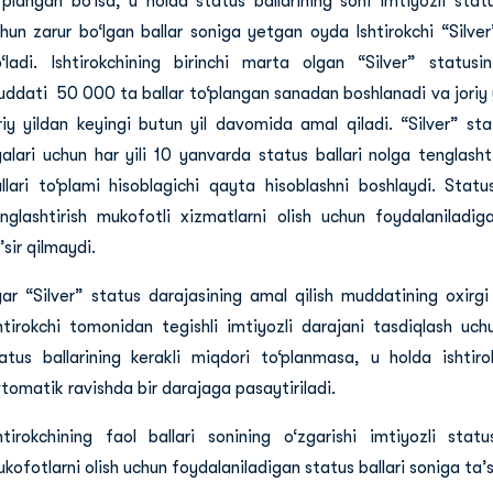
‘plangan bo‘lsa, u holda status ballarining soni imtiyozli stat
hun zarur bo‘lgan ballar soniga yetgan oyda Ishtirokchi “Silve
‘ladi. Ishtirokchining birinchi marta olgan “Silver” statusi
ddati 50 000 ta ballar to‘plangan sanadan boshlanadi va joriy y
riy yildan keyingi butun yil davomida amal qiladi. “Silver” st
alari uchun har yili 10 yanvarda status ballari nolga tenglasht
llari to‘plami hisoblagichi qayta hisoblashni boshlaydi. Status
nglashtirish mukofotli xizmatlarni olish uchun foydalaniladig
’sir qilmaydi.
ar “Silver” status darajasining amal qilish muddatining oxirgi 
htirokchi tomonidan tegishli imtiyozli darajani tasdiqlash uch
atus ballarining kerakli miqdori to‘planmasa, u holda ishtiro
tomatik ravishda bir darajaga pasaytiriladi.
htirokchining faol ballari sonining o‘zgarishi imtiyozli statu
kofotlarni olish uchun foydalaniladigan status ballari soniga ta’si