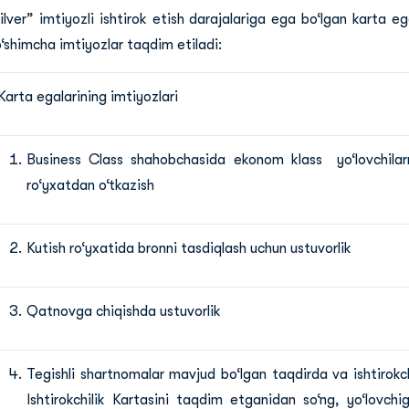
​​​​“Silver” imtiyozli ishtirok etish darajalariga ega bo‘lgan karta 
‘shimcha imtiyozlar taqdim etiladi:
Karta egalarining imtiyozlari
Business Class shahobchasida ekonom klass yo‘lovchilar
ro‘yxatdan o‘tkazish
Kutish ro‘yxatida bronni tasdiqlash uchun ustuvorlik
Qatnovga chiqishda ustuvorlik
Tegishli shartnomalar mavjud bo‘lgan taqdirda va ishtirokc
Ishtirokchilik Kartasini taqdim etganidan so‘ng, yo‘lovchi