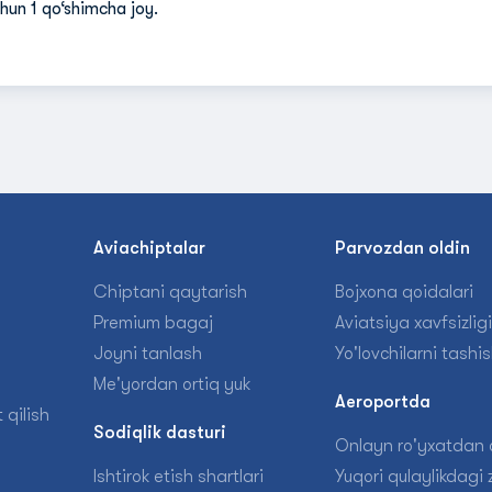
hun 1 qo‘shimcha joy.
n
Aviachiptalar
Parvozdan oldin
Chiptani qaytarish
Bojxona qoidalari
Premium bagaj
Aviatsiya xavfsizligi
Joyni tanlash
Yo'lovchilarni tashi
Me'yordan ortiq yuk
Aeroportda
 qilish
Sodiqlik dasturi
Onlayn ro'yxatdan o
Ishtirok etish shartlari
Yuqori qulaylikdagi z