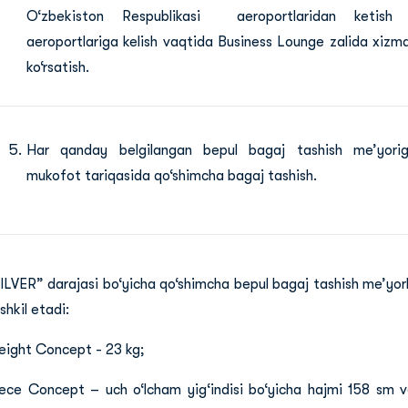
O‘zbekiston Respublikasi aeroportlaridan ketish
aeroportlariga kelish vaqtida Business Lounge zalida xizm
ko‘rsatish.
Har qanday belgilangan bepul bagaj tashish me’yori
mukofot tariqasida qo‘shimcha bagaj tashish.
ILVER” darajasi bo‘yicha qo‘shimcha bepul bagaj tashish me’yorl
shkil etadi:
ight Concept - 23 kg;
ece Concept – uch o‘lcham yig‘indisi bo‘yicha hajmi 158 sm va