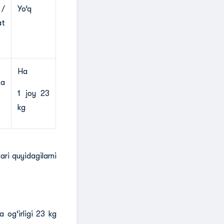
 /
Yo‘q
at
Ha
ga
1 joy 23
kg
ari quyidagilarni
 og‘irligi 23 kg