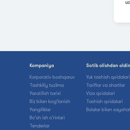
uc
Kompaniya
Sotib olishdan oldi
Korporativ boshqaruv
Yuk tashish qoidalari
Tashkiliy tuzilma
Tariflar va shartlar
Yaratilish tarixi
Viza qoidalari
Biz bilan bog'lanish
Tashish qoidalari
Yangiliklar
Bolalar bilan sayohat
Bo'sh ish o'rinlari
Tenderlar