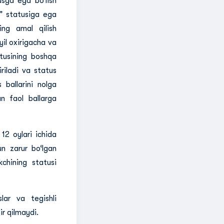
usga ega bo‘lish
r” statusiga ega
ning amal qilish
il oxirigacha va
atusining boshqa
iriladi va status
 ballarini nolga
an faol ballarga
12 oylari ichida
un zarur bo‘lgan
kchining statusi
slar va tegishli
r qilmaydi.​