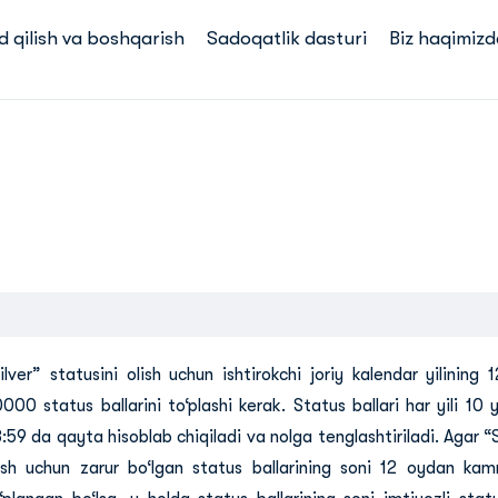
d qilish va boshqarish
Sadoqatlik dasturi
Biz haqimizd
ilver” statusini olish uchun ishtirokchi joriy kalendar yilinin
000 status ballarini to‘plashi kerak. Status ballari har yili 10
:59 da qayta hisoblab chiqiladi va nolga tenglashtiriladi. Agar “S
ish uchun zarur bo‘lgan status ballarining soni 12 oydan ka