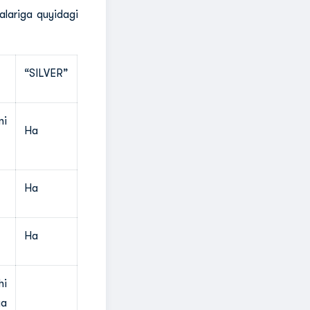
egalariga quyidagi
“SILVER”
ni
Ha
Ha
Ha
hi
ga