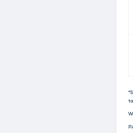
“S
ta
We
Pi