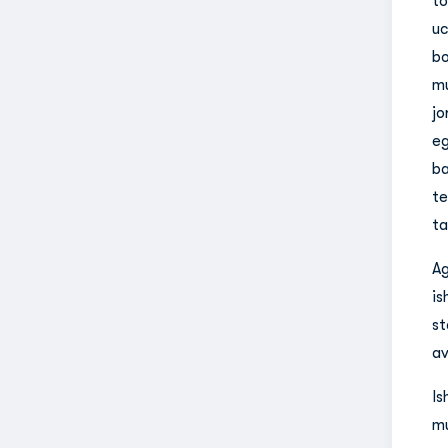
to
uc
bo
mu
jo
eg
ba
te
ta
Ag
is
st
av
Is
mu