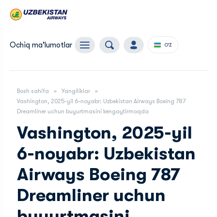
Ochiq ma'lumotlar
O'Z
Bosh sahifa
Yangiliklar
Vashington, 2025-yil 6-noyabr: Uzbekistan Airways Boeing 787
Dreamliner uchun buyurtmasini kengaytirmoqda
Vashington, 2025-yil
6-noyabr: Uzbekistan
Airways Boeing 787
Dreamliner uchun
buyurtmasini