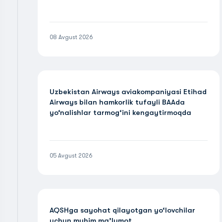
08 Avgust 2026
Uzbekistan Airways aviakompaniyasi Etihad
Airways bilan hamkorlik tufayli BAAda
yo‘nalishlar tarmog‘ini kengaytirmoqda
05 Avgust 2026
AQSHga sayohat qilayotgan yo‘lovchilar
uchun muhim ma’lumot