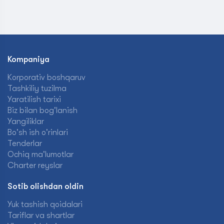
Kompaniya
Korporativ boshqaruv
Tashkiliy tuzilma
Yaratilish tarixi
Biz bilan bog'lanish
Yangiliklar
Bo'sh ish o'rinlari
Tenderlar
Ochiq ma'lumotlar
Charter reyslar
Sotib olishdan oldin
Yuk tashish qoidalari
Tariflar va shartlar