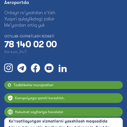
Aeroportda
Onlayn ro'yxatdan o'tish
Yuqori qulaylikdagi zallar
Me'yordan ortiq yuk
QO'LLAB-QUVVATLASH XIZMATI
78 140 02 00
Har kuni, 24/7
Tadbirkorlar murojaatlari
Korrupsiyaga qarshi kurashish.
Hukumat saytlariga havolalar
Ko'rsatilayotgan xizmatlarni yaxshilash maqsadida