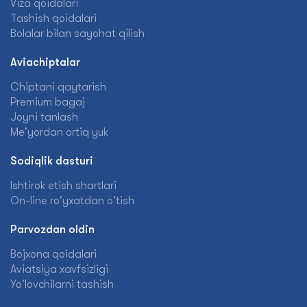
Viza qoidalari
Tashish qoidalari
Bolalar bilan sayohat qilish
Aviachiptalar
Chiptani qaytarish
Premium bagaj
Joyni tanlash
Me'yordan ortiq yuk
Sodiqlik dasturi
Ishtirok etish shartlari
On-line ro'yxatdan o'tish
Parvozdan oldin
Bojxona qoidalari
Aviatsiya xavfsizligi
Yo'lovchilarni tashish