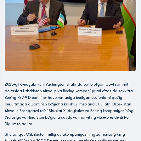
2025-yil 6-noyabr kuni Vashington shahrida bo‘lib o‘tgan C5+1 sammiti
doirasida Uzbekistan Airways va Boeing kompaniyalari o‘rtasida sakkizta
Boeing 787-9 Dreamliner havo kemasiga berilgan opsionlarni qat’iy
buyurtmaga aylantirish bo‘yicha kelishuv imzolandi. Hujjatni Uzbekistan
Airways Boshqaruvi raisi Shuxrat Xudaykulov va Boeing kompaniyasining
Yevrosiyo va Hindiston bo‘yicha savdo va marketing vitse-prezidenti Pol
Rigi imzoladilar.
Shu tariqa, O‘zbekiston milliy aviakompaniyasining zamonaviy keng