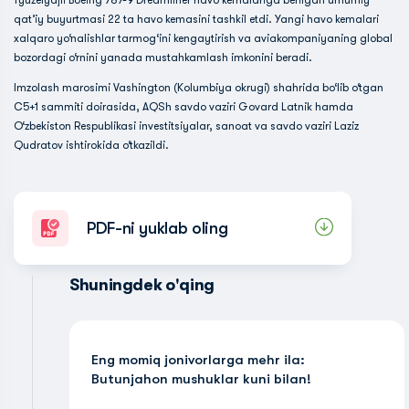
fyuzelyajli Boeing 787-9 Dreamliner havo kemalariga berilgan umumiy
qat’iy buyurtmasi 22 ta havo kemasini tashkil etdi. Yangi havo kemalari
xalqaro yo‘nalishlar tarmog‘ini kengaytirish va aviakompaniyaning global
bozordagi o‘rnini yanada mustahkamlash imkonini beradi.
Imzolash marosimi Vashington (Kolumbiya okrugi) shahrida bo‘lib o‘tgan
C5+1 sammiti doirasida, AQSh savdo vaziri Govard Latnik hamda
O‘zbekiston Respublikasi investitsiyalar, sanoat va savdo vaziri Laziz
Qudratov ishtirokida o‘tkazildi.
PDF-ni yuklab oling
Shuningdek o'qing
Eng momiq jonivorlarga mehr ila:
Butunjahon mushuklar kuni bilan!