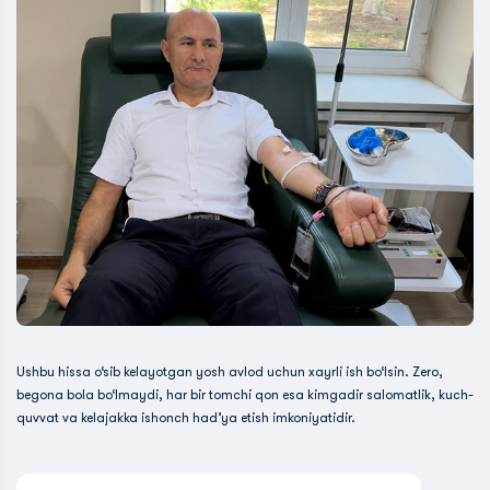
Ushbu hissa o‘sib kelayotgan yosh avlod uchun xayrli ish bo‘lsin. Zero,
begona bola bo‘lmaydi, har bir tomchi qon esa kimgadir salomatlik, kuch-
quvvat va kelajakka ishonch had’ya etish imkoniyatidir.