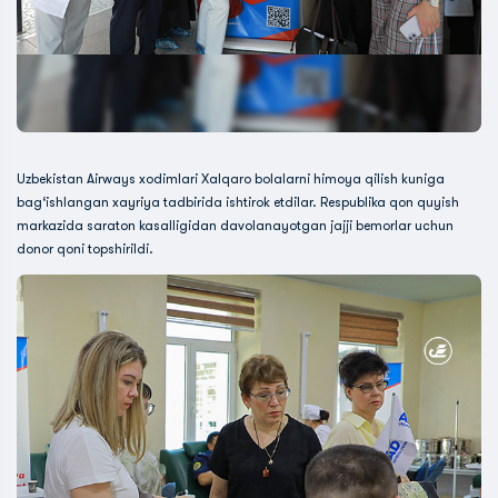
Uzbekistan Airways xodimlari Xalqaro bolalarni himoya qilish kuniga
bag‘ishlangan xayriya tadbirida ishtirok etdilar. Respublika qon quyish
markazida saraton kasalligidan davolanayotgan jajji bemorlar uchun
donor qoni topshirildi.