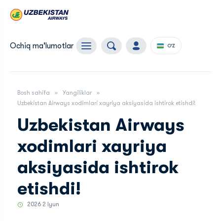
Ochiq ma'lumotlar
O'Z
Bosh sahifa
Yangiliklar
Uzbekistan Airways xodimlari xayriya aksiyasida ishtirok etishdi!
Uzbekistan Airways
xodimlari xayriya
aksiyasida ishtirok
etishdi!
2026 2 Iyun