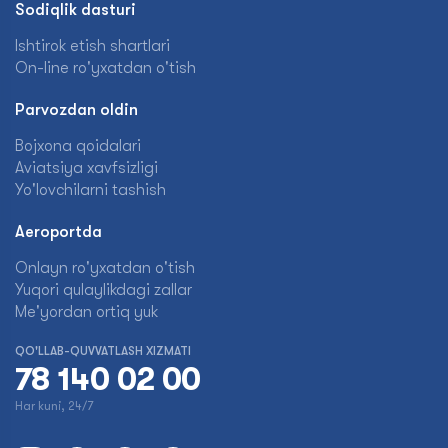
Sodiqlik dasturi
Ishtirok etish shartlari
On-line ro'yxatdan o'tish
Parvozdan oldin
Bojxona qoidalari
Aviatsiya xavfsizligi
Yo'lovchilarni tashish
Aeroportda
Onlayn ro'yxatdan o'tish
Yuqori qulaylikdagi zallar
Me'yordan ortiq yuk
QO'LLAB-QUVVATLASH XIZMATI
78 140 02 00
Har kuni, 24/7