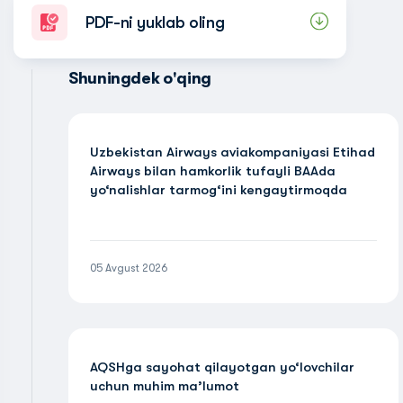
PDF-ni yuklab oling
Shuningdek o'qing
Uzbekistan Airways aviakompaniyasi Etihad
Airways bilan hamkorlik tufayli BAAda
yo‘nalishlar tarmog‘ini kengaytirmoqda
05 Avgust 2026
AQSHga sayohat qilayotgan yo‘lovchilar
uchun muhim ma’lumot