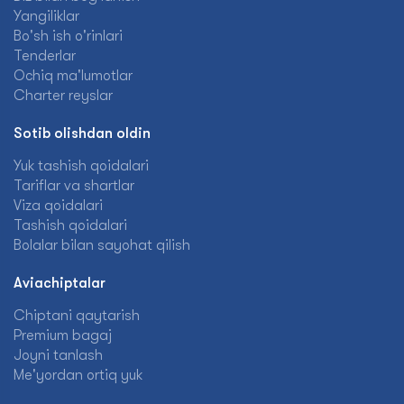
Yangiliklar
Bo'sh ish o'rinlari
Tenderlar
Ochiq ma'lumotlar
Charter reyslar
Sotib olishdan oldin
Yuk tashish qoidalari
Tariflar va shartlar
Viza qoidalari
Tashish qoidalari
Bolalar bilan sayohat qilish
Aviachiptalar
Chiptani qaytarish
Premium bagaj
Joyni tanlash
Me'yordan ortiq yuk