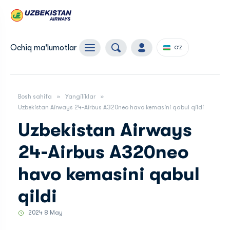
Ochiq ma'lumotlar
O'Z
Bosh sahifa
Yangiliklar
Uzbekistan Airways 24-Airbus A320neo havo kemasini qabul qildi
Uzbekistan Airways
24-Airbus A320neo
havo kemasini qabul
qildi
2024 8 May