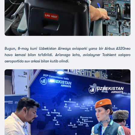
Bugun, 8-may kuni Uzbekistan Airways aviaparki yana bir Airbus A320neo
havo kemasi bilan to‘ldirildi. An’anaga ko‘ra, avialayner Toshkent xalqaro
aeroportida suv arkasi bilan kutib olindi.