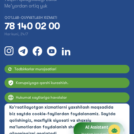
Me'yordan ortiq yuk
QO'LLAB-QUVVATLASH XIZMATI
78 140 02 00
Har kuni, 24/7
Tadbirkorlar murojaatlari
Korrupsiyaga qarshi kurashish.
Hukumat saytlariga havolalar
Ko'rsatilayotgan xizmatlarni yaxshilash maqsadida
biz saytda cookie-fayllardan foydalanamiz. Saytda
qolishingiz, maxfiylik siyosati va shaxsiy
ma'lumotlardan foydalanish shartlarini qabul
AI Assistant
qilganingizni anglatadi.
Yordam kerakmi?