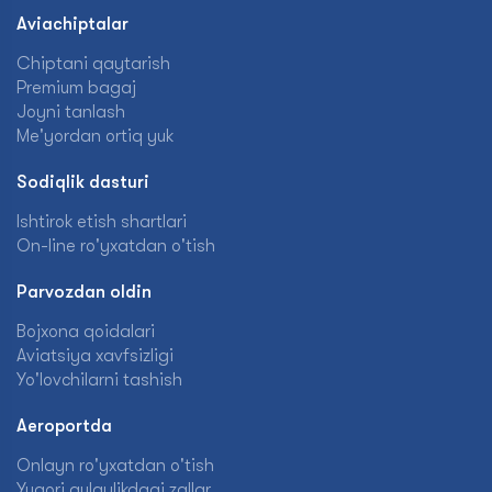
Aviachiptalar
Chiptani qaytarish
Premium bagaj
Joyni tanlash
Me'yordan ortiq yuk
Sodiqlik dasturi
Ishtirok etish shartlari
On-line ro'yxatdan o'tish
Parvozdan oldin
Bojxona qoidalari
Aviatsiya xavfsizligi
Yo'lovchilarni tashish
Aeroportda
Onlayn ro'yxatdan o'tish
Yuqori qulaylikdagi zallar