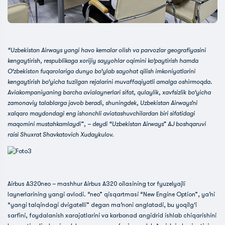
“Uzbekistan Airways yangi havo kemalar olish va parvozlar geografiyasini
kengaytirish, respublikaga xorijiy sayyohlar oqimini ko‘paytirish hamda
O‘zbekiston fuqarolariga dunyo bo‘ylab sayohat qilish imkoniyatlarini
kengaytirish bo‘yicha tuzilgan rejalarini muvaffaqiyatli amalga oshirmoqda.
Aviakompaniyaning barcha avialaynerlari sifat, qulaylik, xavfsizlik bo‘yicha
zamonaviy talablarga javob beradi, shuningdek, Uzbekistan Airways’ni
xalqaro maydondagi eng ishonchli aviatashuvchilardan biri sifatidagi
maqomini mustahkamlaydi”, – deydi “Uzbekistan Airways” AJ boshqaruvi
raisi Shuxrat Shavkatovich Xudaykulov.
Airbus A320neo – mashhur Airbus A320 oilasining tor fyuzelyajli
laynerlarining yangi avlodi. “neo” qisqartmasi “New Engine Option”, ya’ni
“yangi talqindagi dvigatelli” degan ma’noni anglatadi, bu yoqilg‘i
sarfini, foydalanish xarajatlarini va karbonad angidrid ishlab chiqarishini