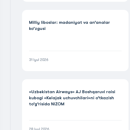
Milliy liboslar: madaniyat va an’analar
ko‘zgusi
31 Iyul 2026
«Uzbekistan Airways» AJ Boshqaruvi raisi
kubogi «Kelajak uchuvchilari»ni o‘tkazish
to‘g‘risida NIZOM
28 Iyul 2026