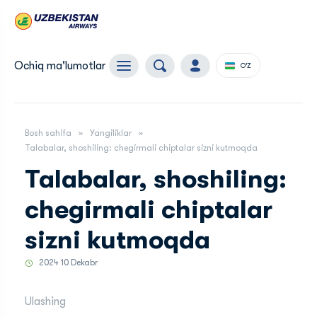
Ochiq ma'lumotlar
O'Z
Bosh sahifa
Yangiliklar
Talabalar, shoshiling: chegirmali chiptalar sizni kutmoqda
Talabalar, shoshiling:
chegirmali chiptalar
sizni kutmoqda
2024 10 Dekabr
Ulashing