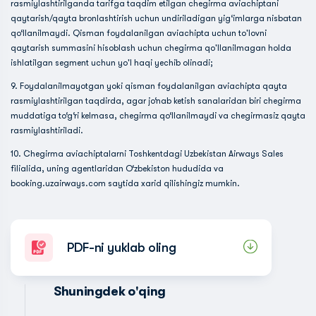
rasmiylashtirilganda tarifga taqdim etilgan chegirma aviachiptani
qaytarish/qayta bronlashtirish uchun undiriladigan yig‘imlarga nisbatan
qo‘llanilmaydi. Qisman foydalanilgan aviachipta uchun to'lovni
qaytarish summasini hisoblash uchun chegirma qo'llanilmagan holda
ishlatilgan segment uchun yo'l haqi yechib olinadi;
9. Foydalanilmayotgan yoki qisman foydalanilgan aviachipta qayta
rasmiylashtirilgan taqdirda, agar jo‘nab ketish sanalaridan biri chegirma
muddatiga to‘g‘ri kelmasa, chegirma qo‘llanilmaydi va chegirmasiz qayta
rasmiylashtiriladi.
10. Chegirma aviachiptalarni Toshkentdagi Uzbekistan Airways Sales
filialida, uning agentlaridan O‘zbekiston hududida va
booking.uzairways.com saytida xarid qilishingiz mumkin.
PDF-ni yuklab oling
Shuningdek o'qing