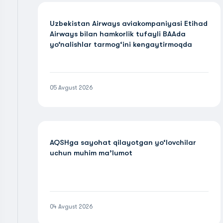
Uzbekistan Airways aviakompaniyasi Etihad
Airways bilan hamkorlik tufayli BAAda
yo‘nalishlar tarmog‘ini kengaytirmoqda
05 Avgust 2026
AQSHga sayohat qilayotgan yo‘lovchilar
uchun muhim ma’lumot
04 Avgust 2026