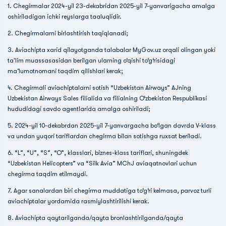
1. Chegirmalar 2024-yil 23-dekabridan 2025-yil 7-yanvarigacha amalga
oshiriladigan ichki reyslarga taaluqlidir.
2. Chegirmalarni birlashtirish taqiqlanadi;
3. Aviachipta xarid qilayotganda talabalar MyGov.uz orqali olingan yoki
ta'lim muassasasidan berilgan ularning o‘qishi to‘g‘risidagi
ma’lumotnomani taqdim qilishlari kerak;
4. Chegirmali aviachiptalarni sotish “Uzbekistan Airways” AJning
Uzbekistan Airways Sales filialida va filialning O‘zbekiston Respublikasi
hududidagi savdo agentlarida amalga oshiriladi;
5. 2024-yil 10-dekabrdan 2025-yil 7-yanvargacha bo‘lgan davrda V-klass
va undan yuqori tariflardan chegirma bilan sotishga ruxsat beriladi.
6. “L”, “U”, “S”, “O”, klasslari, biznes-klass tariflari, shuningdek
“Uzbekistan Helicopters” va “Silk Avia” MChJ aviaqatnovlari uchun
chegirma taqdim etilmaydi.
7. Agar sanalardan biri chegirma muddatiga to‘g‘ri kelmasa, parvoz turli
aviachiptalar yordamida rasmiylashtirilishi kerak.
8. Aviachipta qaytarilganda/qayta bronlashtirilganda/qayta