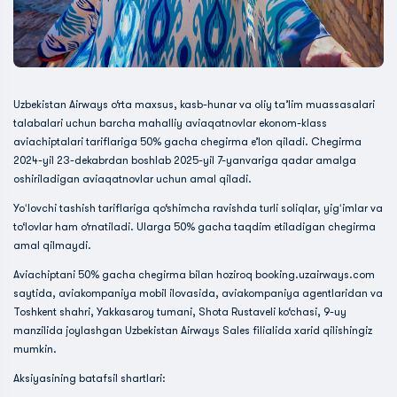
Uzbekistan Airways o‘rta maxsus, kasb-hunar va oliy ta’lim muassasalari
talabalari uchun barcha mahalliy aviaqatnovlar ekonom-klass
aviachiptalari tariflariga 50% gacha chegirma e’lon qiladi. Chegirma
2024-yil 23-dekabrdan boshlab 2025-yil 7-yanvariga qadar amalga
oshiriladigan aviaqatnovlar uchun amal qiladi.
Yoʻlovchi tashish tariflariga qo‘shimcha ravishda turli soliqlar, yigʻimlar va
to‘lovlar ham o‘rnatiladi. Ularga 50% gacha taqdim etiladigan chegirma
amal qilmaydi.
Aviachiptani 50% gacha chegirma bilan hoziroq booking.uzairways.com
saytida, aviakompaniya mobil ilovasida, aviakompaniya agentlaridan va
Toshkent shahri, Yakkasaroy tumani, Shota Rustaveli ko‘chasi, 9-uy
manzilida joylashgan Uzbekistan Airways Sales filialida xarid qilishingiz
mumkin.
Aksiyasining batafsil shartlari: