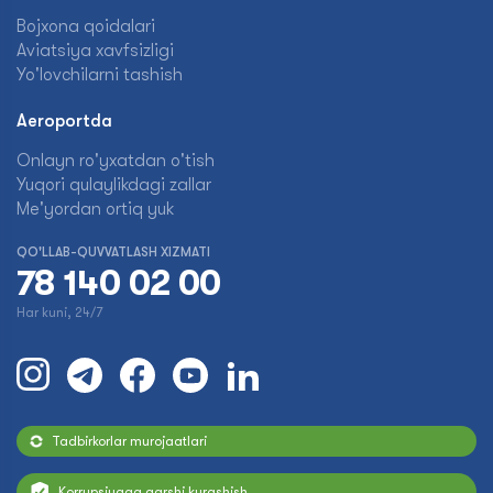
Bojxona qoidalari
Aviatsiya xavfsizligi
Yo'lovchilarni tashish
Aeroportda
Onlayn ro'yxatdan o'tish
Yuqori qulaylikdagi zallar
Me'yordan ortiq yuk
QO'LLAB-QUVVATLASH XIZMATI
78 140 02 00
Har kuni, 24/7
Tadbirkorlar murojaatlari
Korrupsiyaga qarshi kurashish.