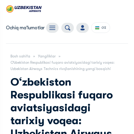
Ochiq ma'lumotlar
O'Z
Bosh sahifa
Yangiliklar
O‘zbekiston Respublikasi fuqaro aviatsiyasidagi tarixiy voqea:
Uzbekistan Airways Technics rivojlanishining yangi bosqichi
O‘zbekiston
Respublikasi fuqaro
aviatsiyasidagi
tarixiy voqea:
Uzbekistan Airways