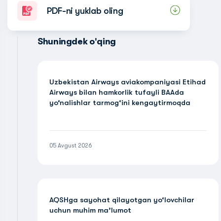
PDF-ni yuklab oling
Shuningdek o'qing
Uzbekistan Airways aviakompaniyasi Etihad
Airways bilan hamkorlik tufayli BAAda
yo‘nalishlar tarmog‘ini kengaytirmoqda
05 Avgust 2026
AQSHga sayohat qilayotgan yo‘lovchilar
uchun muhim ma’lumot