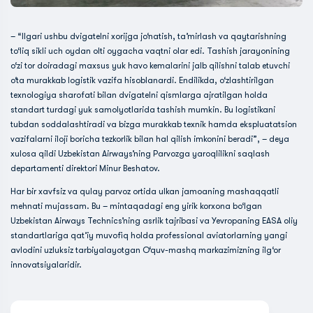
– “Ilgari ushbu dvigatelni xorijga jo‘natish, ta’mirlash va qaytarishning
to‘liq sikli uch oydan olti oygacha vaqtni olar edi. Tashish jarayonining
o‘zi tor doiradagi maxsus yuk havo kemalarini jalb qilishni talab etuvchi
o‘ta murakkab logistik vazifa hisoblanardi. Endilikda, o‘zlashtirilgan
texnologiya sharofati bilan dvigatelni qismlarga ajratilgan holda
standart turdagi yuk samolyotlarida tashish mumkin. Bu logistikani
tubdan soddalashtiradi va bizga murakkab texnik hamda ekspluatatsion
vazifalarni iloji boricha tezkorlik bilan hal qilish imkonini beradi”, – deya
xulosa qildi Uzbekistan Airways’ning Parvozga yaroqlilikni saqlash
departamenti direktori Minur Beshatov.
Har bir xavfsiz va qulay parvoz ortida ulkan jamoaning mashaqqatli
mehnati mujassam. Bu – mintaqadagi eng yirik korxona bo‘lgan
Uzbekistan Airways Technics’ning asrlik tajribasi va Yevropaning EASA oliy
standartlariga qat’iy muvofiq holda professional aviatorlarning yangi
avlodini uzluksiz tarbiyalayotgan O‘quv-mashq markazimizning ilg‘or
innovatsiyalaridir.