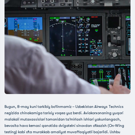
Bugun, 8-may kuni tarkibiy bo‘linmamiz – Uzbekistan Airways Technics
negizida chinakamiga tarixiy voqea yuz berdi. Aviakorxonaning yuqori
malakali mutaxassislari tomonidan ta’mirlash ishlari yakunlangach,
bevosita havo kemasi qanotida dvigatelni sinovdan o‘tkazish (On-Wing
testing) kabi o‘ta murakkab amaliyot muvaffaqiyatli bajarildi. Ushbu