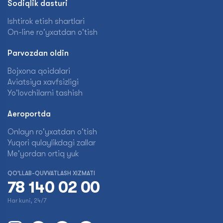
Sodiqlik dasturi
Ishtirok etish shartlari
On-line ro'yxatdan o'tish
Parvozdan oldin
Bojxona qoidalari
Aviatsiya xavfsizligi
Yo'lovchilarni tashish
Aeroportda
Onlayn ro'yxatdan o'tish
Yuqori qulaylikdagi zallar
Me'yordan ortiq yuk
QO'LLAB-QUVVATLASH XIZMATI
78 140 02 00
Har kuni, 24/7