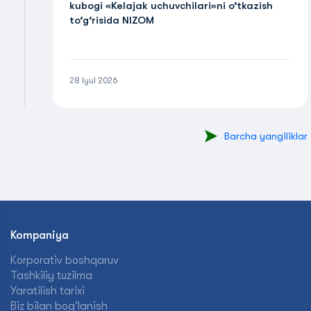
kubogi «Kelajak uchuvchilari»ni o‘tkazish
to‘g‘risida NIZOM
28 Iyul 2026
Barcha yangiliklar
Kompaniya
Korporativ boshqaruv
Tashkiliy tuzilma
Yaratilish tarixi
Biz bilan bog'lanish