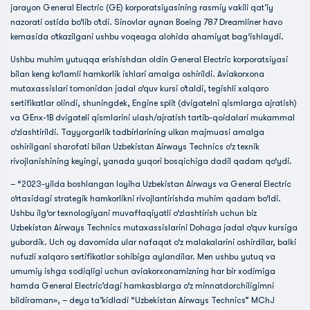
jarayon General Electric (GE) korporatsiyasining rasmiy vakili qat’iy
nazorati ostida bo‘lib o‘tdi. Sinovlar aynan Boeing 787 Dreamliner havo
kemasida o‘tkazilgani ushbu voqeaga alohida ahamiyat bag‘ishlaydi.
Ushbu muhim yutuqqa erishishdan oldin General Electric korporatsiyasi
bilan keng ko‘lamli hamkorlik ishlari amalga oshirildi. Aviakorxona
mutaxassislari tomonidan jadal o‘quv kursi o‘taldi, tegishli xalqaro
sertifikatlar olindi, shuningdek, Engine split (dvigatelni qismlarga ajratish)
va GEnx-1B dvigateli qismlarini ulash/ajratish tartib-qoidalari mukammal
o‘zlashtirildi. Tayyorgarlik tadbirlarining ulkan majmuasi amalga
oshirilgani sharofati bilan Uzbekistan Airways Technics o‘z texnik
rivojlanishining keyingi, yanada yuqori bosqichiga dadil qadam qo‘ydi.
– “2023-yilda boshlangan loyiha Uzbekistan Airways va General Electric
o‘rtasidagi strategik hamkorlikni rivojlantirishda muhim qadam bo‘ldi.
Ushbu ilg‘or texnologiyani muvaffaqiyatli o‘zlashtirish uchun biz
Uzbekistan Airways Technics mutaxassislarini Dohaga jadal o‘quv kursiga
yubordik. Uch oy davomida ular nafaqat o‘z malakalarini oshirdilar, balki
nufuzli xalqaro sertifikatlar sohibiga aylandilar. Men ushbu yutuq va
umumiy ishga sodiqligi uchun aviakorxonamizning har bir xodimiga
hamda General Electric’dagi hamkasblarga o‘z minnatdorchiligimni
bildiraman», – deya ta’kidladi “Uzbekistan Airways Technics” MChJ