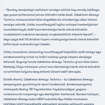
– “Bunday darajadagi vazifalarni amalga oshirish boy amaliy tajribaga
ega yuqori professional jamoa ishtirokini talab etadi. Uzbekistan Airways
Technics mutaxassislari bilan birgalikda biz chinakamiga ulkan ishlarni
amalga oshirdik. Ushbu muvaffaqiyatli loyiha nafaqat hamkorligimizni
mustahkamlaydi, balki havo kemalariga texnik xizmat ko‘rsatish
muddatlarini maksimal darajada maqbullashtirish imkonini beradi”, –
deya qayd etdi GE Aviation fuqaro aviatsiyasiga texnik xizmat ko‘rsatish
bo‘limi bosh muhandisi Igor Zabelin.
Ushbu innovatsion dasturning muvaffaqiyatli bajarilishi asrlik tarixga ega
aviakorxonaning nufuzi va imijini mutlaqo yangi xalqaro darajaga
ko‘taradi. Bugungi kunda Uzbekistan Airways Technics g‘urur bilan butun
Markaziy Osiyo mintaqasi uchun havo kemalariga texnik xizmat ko‘rsatish
va ta’mirlash bo‘yicha keng ko‘lamli ishlarni taklif etmoqda.
Eslatib o‘tamiz, Uzbekistan Airways Technics – bu Uzbekistan Airways
kompaniyalar guruhining bir qismi hisoblanadi. Aviakompaniyamiz
mintaqada Boeing 787 laynerlaridan foydalanadigan yagona
aviatashuvchi maqomiga ega ekanligidan faxrlanadi. Bundan tashqari,
Uzbekistan Airways butun MDH hududida Nyu-Yorkka muntazam
to‘g‘ridan-to‘g‘ri transatlantik qatnovlarni amalga oshiruvchi yagona