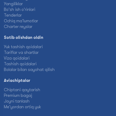
Yangiliklar
Bo'sh ish o'rinlari
Tenderlar
Ochiq ma'lumotlar
Charter reyslar
Sotib olishdan oldin
Yuk tashish qoidalari
Tariflar va shartlar
Viza qoidalari
Tashish qoidalari
Bolalar bilan sayohat qilish
Aviachiptalar
Chiptani qaytarish
Premium bagaj
Joyni tanlash
Me'yordan ortiq yuk