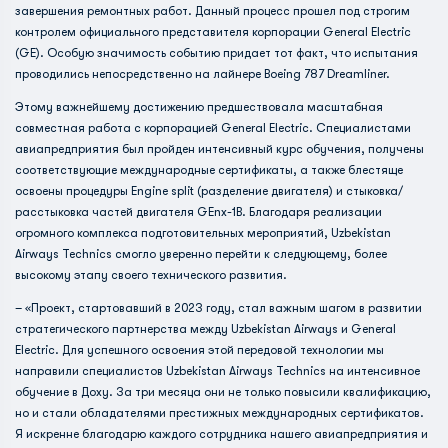
завершения ремонтных работ. Данный процесс прошел под строгим
контролем официального представителя корпорации General Electric
(GE). Особую значимость событию придает тот факт, что испытания
проводились непосредственно на лайнере Boeing 787 Dreamliner.
Этому важнейшему достижению предшествовала масштабная
совместная работа с корпорацией General Electric. Специалистами
авиапредприятия был пройден интенсивный курс обучения, получены
соответствующие международные сертификаты, а также блестяще
освоены процедуры Engine split (разделение двигателя) и стыковка/
расстыковка частей двигателя GEnx-1B. Благодаря реализации
огромного комплекса подготовительных мероприятий, Uzbekistan
Airways Technics смогло уверенно перейти к следующему, более
высокому этапу своего технического развития.
– «Проект, стартовавший в 2023 году, стал важным шагом в развитии
стратегического партнерства между Uzbekistan Airways и General
Electric. Для успешного освоения этой передовой технологии мы
направили специалистов Uzbekistan Airways Technics на интенсивное
обучение в Доху. За три месяца они не только повысили квалификацию,
но и стали обладателями престижных международных сертификатов.
Я искренне благодарю каждого сотрудника нашего авиапредприятия и