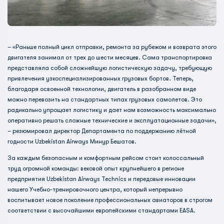
– «Раньше полный цикл отправки, ремонта за рубежом и возврата этого
двигателя занимал от трех до шести месяцев. Сама транспортировка
представляла собой сложнейшую логистическую задачу, требующую
привлечения узкоспециализированных грузовых бортов. Теперь,
благодаря освоенной технологии, двигатель в разобранном виде
можно перевозить на стандартных типах грузовых самолетов. Это
радикально упрощает логистику и дает нам возможность максимально
оперативно решать сложные технические и эксплуатационные задачи»,
– резюмировал директор Департамента по поддержанию лётной
годности Uzbekistan Airways Минур Бешатов.
За каждым безопасным и комфортным рейсом стоит колоссальный
труд огромной команды: вековой опыт крупнейшего в регионе
предприятия Uzbekistan Airways Technics и передовые инновации
нашего Учебно-тренировочного центра, который непрерывно
воспитывает новое поколение профессиональных авиаторов в строгом
соответствии с высочайшими европейскими стандартами EASA.