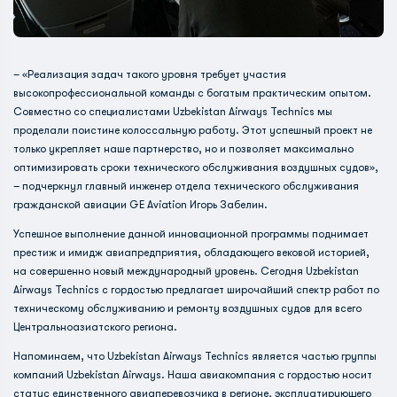
– «Реализация задач такого уровня требует участия
высокопрофессиональной команды с богатым практическим опытом.
Совместно со специалистами Uzbekistan Airways Technics мы
проделали поистине колоссальную работу. Этот успешный проект не
только укрепляет наше партнерство, но и позволяет максимально
оптимизировать сроки технического обслуживания воздушных судов»,
– подчеркнул главный инженер отдела технического обслуживания
гражданской авиации GE Aviation Игорь Забелин.
Успешное выполнение данной инновационной программы поднимает
престиж и имидж авиапредприятия, обладающего вековой историей,
на совершенно новый международный уровень. Сегодня Uzbekistan
Airways Technics с гордостью предлагает широчайший спектр работ по
техническому обслуживанию и ремонту воздушных судов для всего
Центральноазиатского региона.
Напоминаем, что Uzbekistan Airways Technics является частью группы
компаний Uzbekistan Airways. Наша авиакомпания с гордостью носит
статус единственного авиаперевозчика в регионе, эксплуатирующего