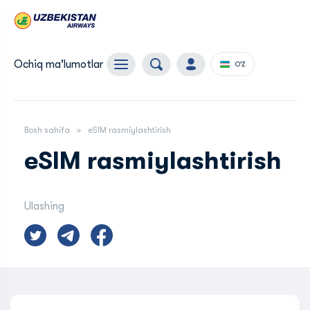
Ochiq ma'lumotlar
O'Z
Bosh sahifa
eSIM rasmiylashtirish
eSIM rasmiylashtirish
Ulashing