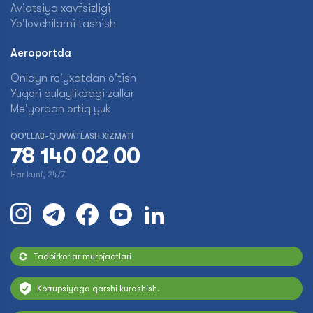
Aviatsiya xavfsizligi
Yo'lovchilarni tashish
Aeroportda
Onlayn ro'yxatdan o'tish
Yuqori qulaylikdagi zallar
Me'yordan ortiq yuk
QO'LLAB-QUVVATLASH XIZMATI
78 140 02 00
Har kuni, 24/7
Tadbirkorlar murojaatlari
Korrupsiyaga qarshi kurashish.