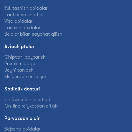
Yuk tashish qoidalari
Tariflar va shartlar
Viza qoidalari
Tashish qoidalari
Bolalar bilan sayohat qilish
Aviachiptalar
Chiptani qaytarish
Premium bagaj
Joyni tanlash
Me'yordan ortiq yuk
Sodiqlik dasturi
Ishtirok etish shartlari
On-line ro'yxatdan o'tish
Parvozdan oldin
Bojxona qoidalari