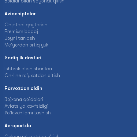
Bolalar bilan sayohat qilish
Aviachiptalar
Chiptani qaytarish
Premium bagaj
Joyni tanlash
Me'yordan ortiq yuk
Sodiqlik dasturi
Ishtirok etish shartlari
On-line ro'yxatdan o'tish
Parvozdan oldin
Bojxona qoidalari
Aviatsiya xavfsizligi
Yo'lovchilarni tashish
Aeroportda
Onlayn ro'yxatdan o'tish