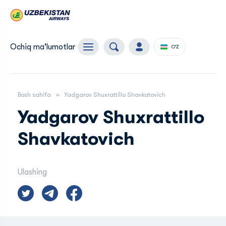
Ochiq ma'lumotlar
O'Z
Bosh sahifa
Yadgarov Shuxrattillo Shavkatovich
Yadgarov Shuxrattillo
Shavkatovich
Ulashing