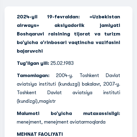
2024-yil 19-fevraldan: «Uzbekistan
airways» aksiyadorlik jamiyati
Boshqaruvi raisining tijorat va turizm
bo‘yicha o‘rinbosari vaqtincha vazifasini
bajaruvchi
Tug‘ilgan yili:
25.02.1983
Tamomlagan:
2004-y. Toshkent Davlat
aviatsiya instituti (kunduzgi) bakalavr, 2007-y.
Toshkent Davlat aviatsiya instituti
(kundizgi),magistr
Malumoti bo‘yicha mutaxassisligi:
menejment, menejment aviatarmoqlarda
MEHNAT FAOLIYATI