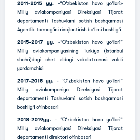
2011-2015 yy.
-“O‘zbekiston havo yo‘llari»
Milliy aviakompaniyasi Direksiyasi Tijorat
departamenti Tashuvlarni sotish boshqarmasi
Agentlik tarmog‘ini rivojlantirish bo‘limi boshlig‘i
2015-2017 yy.
-“O‘zbekiston havo yo‘llari”
Milliy aviakompaniyasining Turkiya (Istanbul
shahri)dagi chet eldagi vakolatxonasi vakili
yordamchisi
2017-2018 yy.
- “O‘zbekiston havo yo‘llari”
Milliy aviakompaniya Direksiyasi Tijorat
departamenti Tashuvlarni sotish boshqarmasi
boshlig‘i o‘rinbosari
2018-2019yy.
- “O‘zbekiston havo yo‘llari”
Milliy aviakompaniyasi Direksiyasi Tijorat
departamenti direktori o‘rinbosari