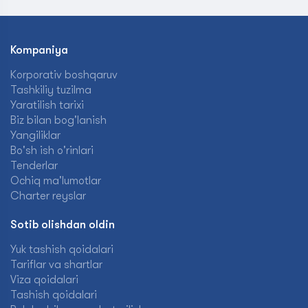
Kompaniya
Korporativ boshqaruv
Tashkiliy tuzilma
Yaratilish tarixi
Biz bilan bog'lanish
Yangiliklar
Bo'sh ish o'rinlari
Tenderlar
Ochiq ma'lumotlar
Charter reyslar
Sotib olishdan oldin
Yuk tashish qoidalari
Tariflar va shartlar
Viza qoidalari
Tashish qoidalari