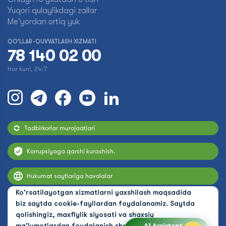
Yuqori qulaylikdagi zallar
Me'yordan ortiq yuk
QO'LLAB-QUVVATLASH XIZMATI
78 140 02 00
Har kuni, 24/7
Tadbirkorlar murojaatlari
Korrupsiyaga qarshi kurashish.
Hukumat saytlariga havolalar
Ko'rsatilayotgan xizmatlarni yaxshilash maqsadida
biz saytda cookie-fayllardan foydalanamiz. Saytda
qolishingiz, maxfiylik siyosati va shaxsiy
ma'lumotlardan foydalanish shartlarini qabul