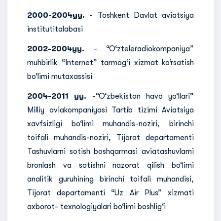
2000-2004yy.
- Toshkent Davlat aviatsiya
institutitalabasi
2002-2004yy.
- “O‘zteleradiokompaniya”
muhbirlik “Internet” tarmog‘i xizmat ko‘rsatish
bo‘limi mutaxassisi
2004-2011 yy.
-“O‘zbekiston havo yo‘llari”
Milliy aviakompaniyasi Tartib tizimi Aviatsiya
xavfsizligi bo‘limi muhandis-noziri, birinchi
toifali muhandis-noziri, Tijorat departamenti
Tashuvlarni sotish boshqarmasi aviatashuvlarni
bronlash va sotishni nazorat qilish bo‘limi
analitik guruhining birinchi toifali muhandisi,
Tijorat departamenti “Uz Air Plus” xizmati
axborot- texnologiyalari bo‘limi boshlig‘i