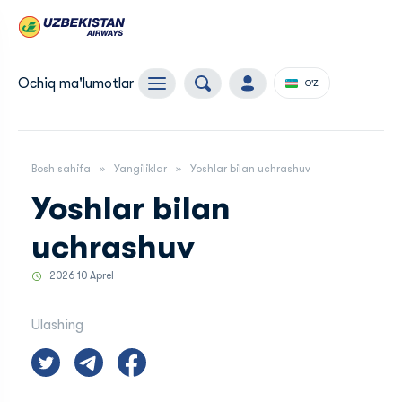
Ochiq ma'lumotlar
O'Z
Bosh sahifa
Yangiliklar
Yoshlar bilan uchrashuv
Yoshlar bilan
uchrashuv
2026 10 Aprel
Ulashing