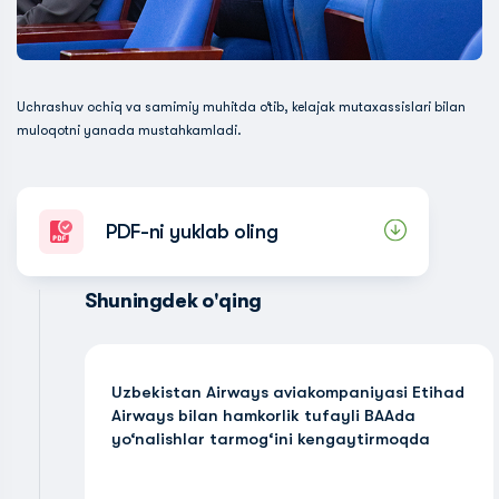
Uchrashuv ochiq va samimiy muhitda o‘tib, kelajak mutaxassislari bilan
muloqotni yanada mustahkamladi.
PDF-ni yuklab oling
Shuningdek o'qing
Uzbekistan Airways aviakompaniyasi Etihad
Airways bilan hamkorlik tufayli BAAda
yo‘nalishlar tarmog‘ini kengaytirmoqda