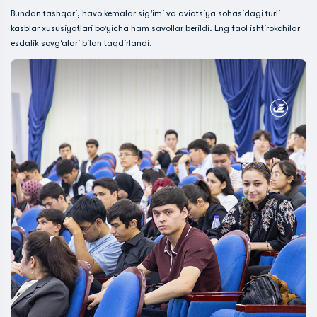
Bundan tashqari, havo kemalar sig‘imi va aviatsiya sohasidagi turli
kasblar xususiyatlari bo‘yicha ham savollar berildi. Eng faol ishtirokchilar
esdalik sovg‘alari bilan taqdirlandi.