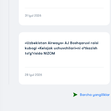
31 Iyul 2026
«Uzbekistan Airways» AJ Boshqaruvi raisi
kubogi «Kelajak uchuvchilari»ni o‘tkazish
to‘g‘risida NIZOM
28 Iyul 2026
Barcha yangiliklar