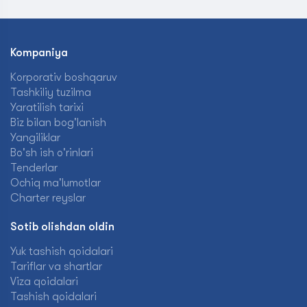
Kompaniya
Korporativ boshqaruv
Tashkiliy tuzilma
Yaratilish tarixi
Biz bilan bog'lanish
Yangiliklar
Bo'sh ish o'rinlari
Tenderlar
Ochiq ma'lumotlar
Charter reyslar
Sotib olishdan oldin
Yuk tashish qoidalari
Tariflar va shartlar
Viza qoidalari
Tashish qoidalari