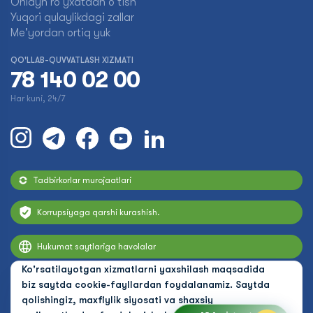
Onlayn ro'yxatdan o'tish
Yuqori qulaylikdagi zallar
Me'yordan ortiq yuk
QO'LLAB-QUVVATLASH XIZMATI
78 140 02 00
Har kuni, 24/7
Tadbirkorlar murojaatlari
Korrupsiyaga qarshi kurashish.
Hukumat saytlariga havolalar
Ko'rsatilayotgan xizmatlarni yaxshilash maqsadida
biz saytda cookie-fayllardan foydalanamiz. Saytda
qolishingiz, maxfiylik siyosati va shaxsiy