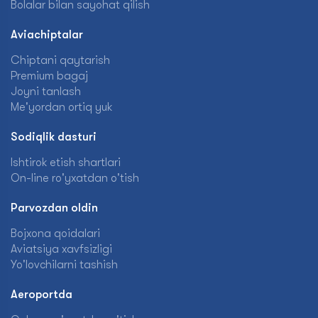
Bolalar bilan sayohat qilish
Aviachiptalar
Chiptani qaytarish
Premium bagaj
Joyni tanlash
Me'yordan ortiq yuk
Sodiqlik dasturi
Ishtirok etish shartlari
On-line ro'yxatdan o'tish
Parvozdan oldin
Bojxona qoidalari
Aviatsiya xavfsizligi
Yo'lovchilarni tashish
Aeroportda