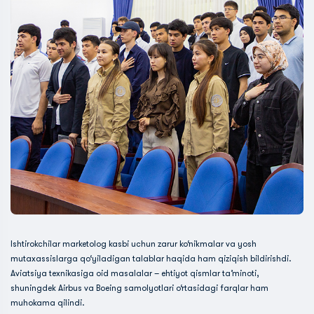
Ishtirokchilar marketolog kasbi uchun zarur ko‘nikmalar va yosh
mutaxassislarga qo‘yiladigan talablar haqida ham qiziqish bildirishdi.
Aviatsiya texnikasiga oid masalalar – ehtiyot qismlar ta’minoti,
shuningdek Airbus va Boeing samolyotlari o‘rtasidagi farqlar ham
muhokama qilindi.