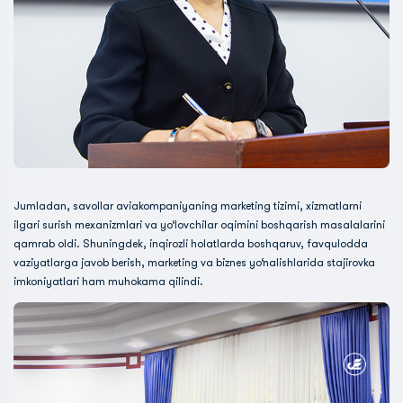
Jumladan, savollar aviakompaniyaning marketing tizimi, xizmatlarni
ilgari surish mexanizmlari va yo‘lovchilar oqimini boshqarish masalalarini
qamrab oldi. Shuningdek, inqirozli holatlarda boshqaruv, favqulodda
vaziyatlarga javob berish, marketing va biznes yo‘nalishlarida stajirovka
imkoniyatlari ham muhokama qilindi.