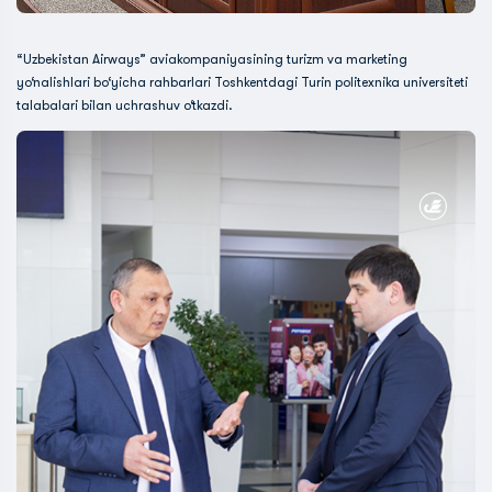
“Uzbekistan Airways” aviakompaniyasining turizm va marketing
yo‘nalishlari bo‘yicha rahbarlari Toshkentdagi Turin politexnika universiteti
talabalari bilan uchrashuv o‘tkazdi.