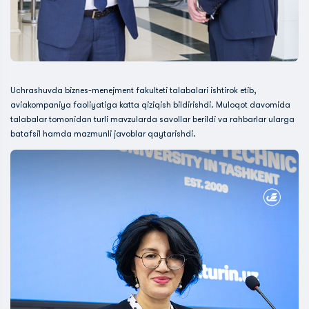
Uchrashuvda biznes-menejment fakulteti talabalari ishtirok etib,
aviakompaniya faoliyatiga katta qiziqish bildirishdi. Muloqot davomida
talabalar tomonidan turli mavzularda savollar berildi va rahbarlar ularga
batafsil hamda mazmunli javoblar qaytarishdi.