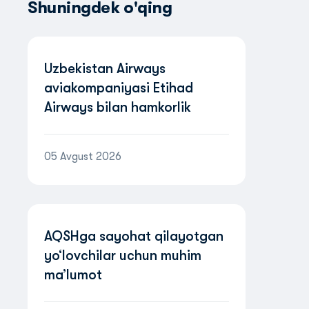
Shuningdek o'qing
Uzbekistan Airways
aviakompaniyasi Etihad
Airways bilan hamkorlik
tufayli BAAda yo‘nalishlar
tarmog‘ini kengaytirmoqda
05 Avgust 2026
AQSHga sayohat qilayotgan
yo‘lovchilar uchun muhim
ma’lumot