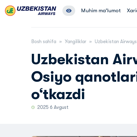
Muhim ma'lumot
Xari
Bosh sahifa
Yangiliklar
Uzbekistan Airways 
Uzbekistan Air
Osiyo qanotlar
o‘tkazdi
2025 6 Avgust