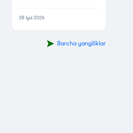
o‘tkazish to‘g‘risida NIZOM
28 Iyul 2026
Barcha yangiliklar