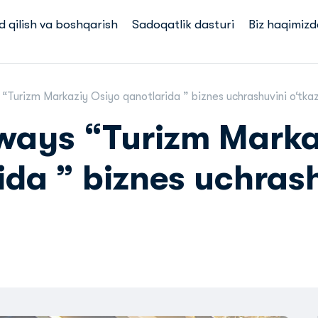
d qilish va boshqarish
Sadoqatlik dasturi
Biz haqimizd
“Turizm Markaziy Osiyo qanotlarida ” biznes uchrashuvini o‘tka
ways “Turizm Marka
ida ” biznes uchras