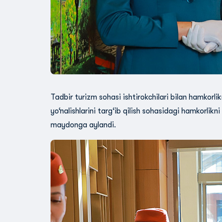
Tadbir turizm sohasi ishtirokchilari bilan hamkorl
yo‘nalishlarini targ‘ib qilish sohasidagi hamkorlikn
maydonga aylandi.