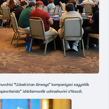
shuvchisi “Uzbekistan Airways” kompaniyasi sayyohlik
 qanotlarida” ishbilarmonlik uchrashuvini o‘tkazdi.