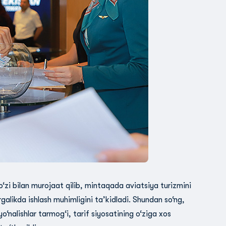
zi bilan murojaat qilib, mintaqada aviatsiya turizmini
rgalikda ishlash muhimligini ta’kidladi. Shundan so‘ng,
‘nalishlar tarmog‘i, tarif siyosatining o‘ziga xos