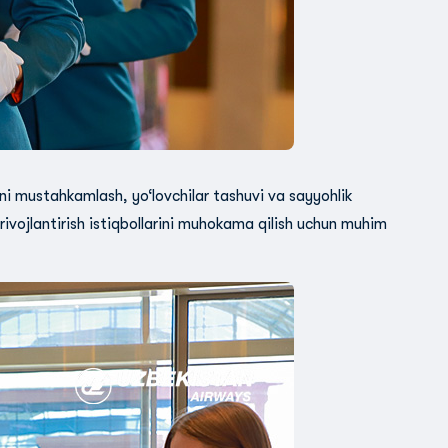
ikni mustahkamlash, yo‘lovchilar tashuvi va sayyohlik
i rivojlantirish istiqbollarini muhokama qilish uchun muhim