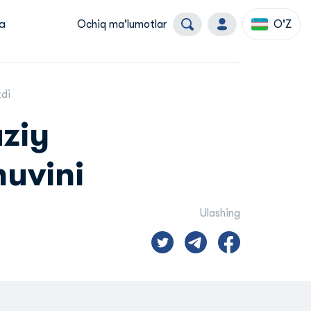
a
Ochiq ma'lumotlar
O'Z
zdi
ziy
huvini
Ulashing